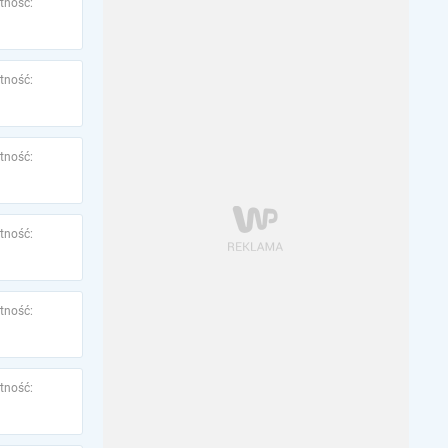
tność:
tność:
tność:
tność:
tność:
tność: