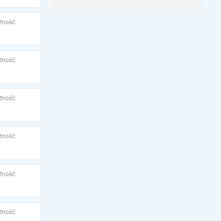
tność:
tność:
tność:
tność:
tność:
tność: