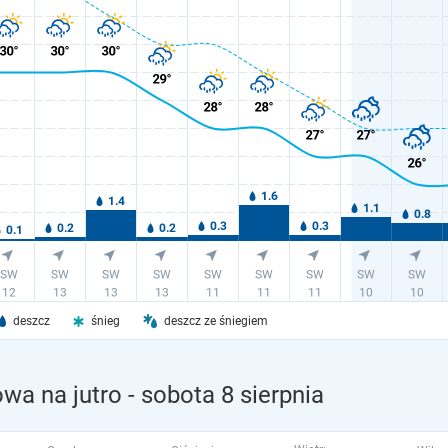
deszcz
śnieg
deszcz ze śniegiem
wa na jutro
- sobota 8 sierpnia