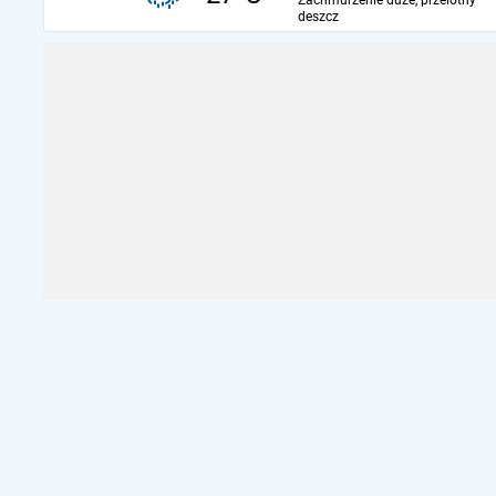
Zachmurzenie duże, przelotny
deszcz