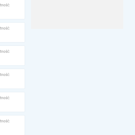
tność:
tność:
tność:
tność:
tność:
tność: