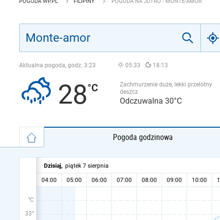
POGODA WP.PL
FILIPINY
POGODA NA JUTRO - MONTE-AMOR
Aktualna pogoda, godz.
3:23
05:33
18:13
28
Zachmurzenie duże, lekki przelotny
deszcz
Odczuwalna 30°C
Pogoda godzinowa
°C
33°