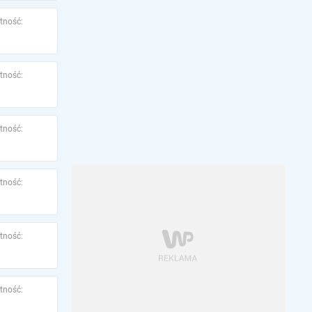
tność:
tność:
tność:
tność:
tność:
tność: