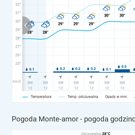
32°
31°
30°
29°
28°
27°
26°
25°
km/h
Temperatura
Temp. odczuwalna
Opady w mm:
Pogoda Monte-amor - pogoda godzino
Odczuwalna
28°C