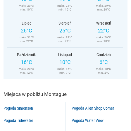
maks. 20°C
maks. 24°C
maks. 29°C
min. 10°C
min. 15°C
min. 20°C
Lipiec
Sierpień
Wrzesień
26°C
25°C
22°C
maks. 31°C
maks. 29°C
maks. 26°C
min. 22°C
min. 21°C
min. 18°C
Październik
Listopad
Grudzień
16°C
10°C
6°C
maks. 20°C
maks. 15°C
maks. 10°C
min. 12°C
min. 7°C
min. 2°C
Miejsca w pobliżu Montague
Pogoda Simonson
Pogoda Allen Shop Corner
Pogoda Tidewater
Pogoda Water View