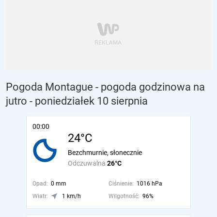
Pogoda Montague - pogoda godzinowa na
jutro
- poniedziałek 10 sierpnia
00:00
24°C
Bezchmurnie, słonecznie
Odczuwalna
26°C
Opad:
0 mm
Ciśnienie:
1016 hPa
Wiatr:
1 km/h
Wilgotność:
96%