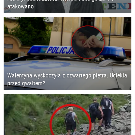
atakowano
Walentyna wyskoczyła z czwartego piętra. Uciekła
przed gwałtem?