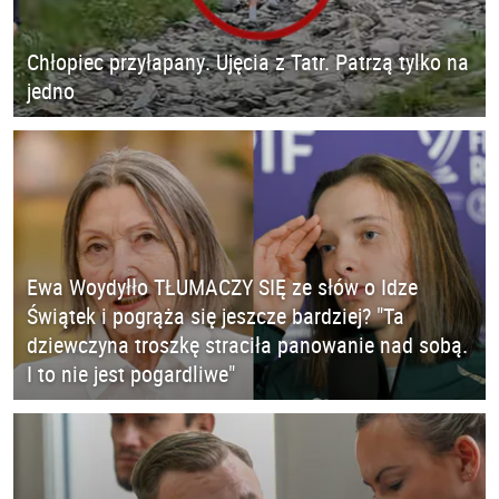
Chłopiec przyłapany. Ujęcia z Tatr. Patrzą tylko na
jedno
Ewa Woydyłło TŁUMACZY SIĘ ze słów o Idze
Świątek i pogrąża się jeszcze bardziej? "Ta
dziewczyna troszkę straciła panowanie nad sobą.
I to nie jest pogardliwe"