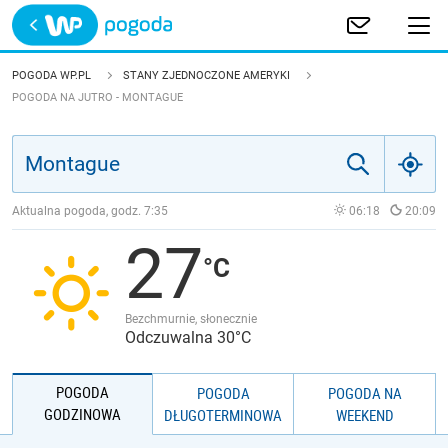
Trwa ładowanie
POLSKA
POGODA WP.PL
STANY ZJEDNOCZONE AMERYKI
POGODA NA JUTRO - MONTAGUE
EUROPA
ŚWIAT
Aktualna pogoda, godz.
7:35
06:18
20:09
JAKOŚĆ POWIETRZA
27
Bezchmurnie, słonecznie
Odczuwalna 30°C
POGODA
POGODA
POGODA NA
GODZINOWA
DŁUGOTERMINOWA
WEEKEND