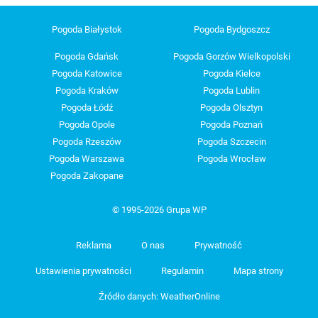
Pogoda Białystok
Pogoda Bydgoszcz
Pogoda Gdańsk
Pogoda Gorzów Wielkopolski
Pogoda Katowice
Pogoda Kielce
Pogoda Kraków
Pogoda Lublin
Pogoda Łódź
Pogoda Olsztyn
Pogoda Opole
Pogoda Poznań
Pogoda Rzeszów
Pogoda Szczecin
Pogoda Warszawa
Pogoda Wrocław
Pogoda Zakopane
© 1995-2026 Grupa WP
Reklama
O nas
Prywatność
Ustawienia prywatności
Regulamin
Mapa strony
Źródło danych: WeatherOnline