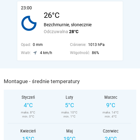
23:00
26°C
Bezchmurnie, słonecznie
Odczuwalna
28°C
Opad:
0 mm
Ciśnienie:
1013 hPa
Wiatr:
4 km/h
Wilgotność:
86%
Montague - średnie temperatury
Styczeń
Luty
Marzec
4°C
5°C
9°C
maks. 8°C
maks. 10°C
maks. 14°C
min. 0°C
min. 1°C
min. 4°C
Kwiecień
Maj
Czerwiec
15°C
19°C
24°C