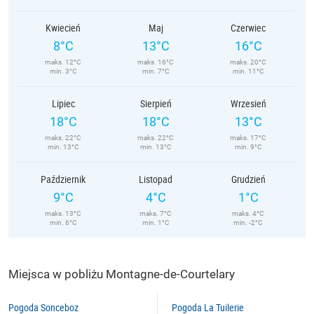
Kwiecień
Maj
Czerwiec
8°C
13°C
16°C
maks. 12°C
maks. 16°C
maks. 20°C
min. 3°C
min. 7°C
min. 11°C
Lipiec
Sierpień
Wrzesień
18°C
18°C
13°C
maks. 22°C
maks. 22°C
maks. 17°C
min. 13°C
min. 13°C
min. 9°C
Październik
Listopad
Grudzień
9°C
4°C
1°C
maks. 13°C
maks. 7°C
maks. 4°C
min. 6°C
min. 1°C
min. -2°C
Miejsca w pobliżu Montagne-de-Courtelary
Pogoda Sonceboz
Pogoda La Tuilerie