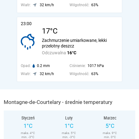
Wiatr:
32 km/h
Wilgotność:
63%
23:00
17°C
Zachmurzenie umiarkowane, lekki
przelotny deszcz
Odczuwalna
16°C
Opad:
0.2 mm
Ciśnienie:
1017 hPa
Wiatr:
32 km/h
Wilgotność:
63%
Montagne-de-Courtelary - średnie temperatury
Styczeń
Luty
Marzec
1°C
1°C
5°C
maks. 4°C
maks. 5°C
maks. 9°C
min. -3°C
min. -3°C
min. 0°C