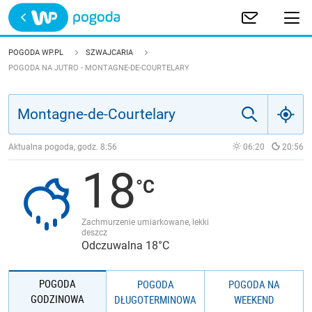
Trwa ładowanie
POLSKA
POGODA WP.PL
SZWAJCARIA
POGODA NA JUTRO - MONTAGNE-DE-COURTELARY
EUROPA
ŚWIAT
Aktualna pogoda, godz.
8:56
06:20
20:56
JAKOŚĆ POWIETRZA
18
Zachmurzenie umiarkowane, lekki
deszcz
Odczuwalna 18°C
POGODA
POGODA
POGODA NA
GODZINOWA
DŁUGOTERMINOWA
WEEKEND