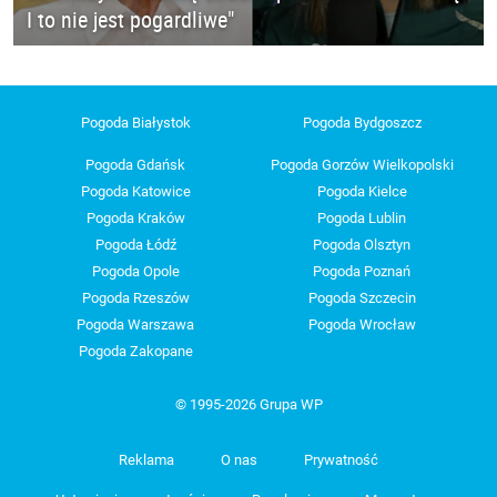
I to nie jest pogardliwe"
Pogoda Białystok
Pogoda Bydgoszcz
Pogoda Gdańsk
Pogoda Gorzów Wielkopolski
Pogoda Katowice
Pogoda Kielce
Pogoda Kraków
Pogoda Lublin
Pogoda Łódź
Pogoda Olsztyn
Pogoda Opole
Pogoda Poznań
Pogoda Rzeszów
Pogoda Szczecin
Pogoda Warszawa
Pogoda Wrocław
Pogoda Zakopane
© 1995-2026 Grupa WP
Reklama
O nas
Prywatność