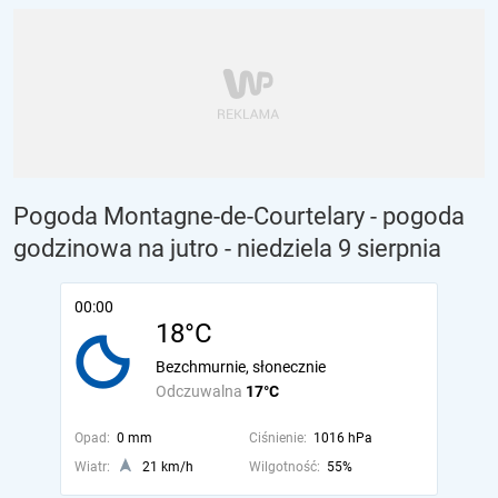
Pogoda Montagne-de-Courtelary - pogoda
godzinowa na jutro
- niedziela 9 sierpnia
00:00
18°C
Bezchmurnie, słonecznie
Odczuwalna
17°C
Opad:
0 mm
Ciśnienie:
1016 hPa
Wiatr:
21 km/h
Wilgotność:
55%