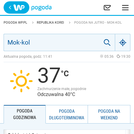
Trwa ładowanie
POLSKA
POGODA WP.PL
REPUBLIKA KOREI
POGODA NA JUTRO - MOK-KOL
EUROPA
ŚWIAT
Aktualna pogoda, godz.
11:41
05:36
19:30
37
JAKOŚĆ POWIETRZA
Zachmurzenie małe, pogodnie
Odczuwalna 40°C
POGODA
POGODA
POGODA NA
GODZINOWA
DŁUGOTERMINOWA
WEEKEND