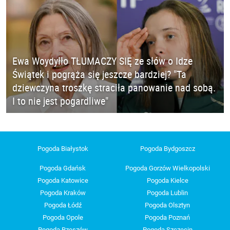
Ewa Woydyłło TŁUMACZY SIĘ ze słów o Idze
Świątek i pogrąża się jeszcze bardziej? "Ta
dziewczyna troszkę straciła panowanie nad sobą.
I to nie jest pogardliwe"
Pogoda Białystok
Pogoda Bydgoszcz
Pogoda Gdańsk
Pogoda Gorzów Wielkopolski
Pogoda Katowice
Pogoda Kielce
Pogoda Kraków
Pogoda Lublin
Pogoda Łódź
Pogoda Olsztyn
Pogoda Opole
Pogoda Poznań
Pogoda Rzeszów
Pogoda Szczecin