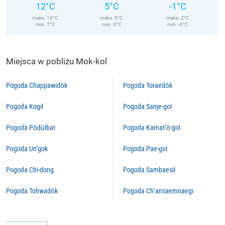
12°C
5°C
-1°C
maks. 16°C
maks. 9°C
maks. 2°C
min. 7°C
min. 0°C
min. -6°C
Miejsca w pobliżu Mok-kol
Pogoda Chappawidŏk
Pogoda Toraedŏk
Pogoda Kogil
Pogoda Sanje-gol
Pogoda Pŏdŭlbat
Pogoda Kamat’ŏ-gol
Pogoda Un’gok
Pogoda Pae-gol
Pogoda Chi-dong
Pogoda Sambaesil
Pogoda Tohwadŏk
Pogoda Ch’ansaemnaegi