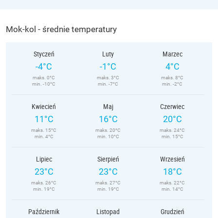
Mok-kol - średnie temperatury
Styczeń
Luty
Marzec
-4°C
-1°C
4°C
maks. 0°C
maks. 3°C
maks. 8°C
min. -10°C
min. -7°C
min. -2°C
Kwiecień
Maj
Czerwiec
11°C
16°C
20°C
maks. 15°C
maks. 20°C
maks. 24°C
min. 4°C
min. 10°C
min. 15°C
Lipiec
Sierpień
Wrzesień
23°C
23°C
18°C
maks. 26°C
maks. 27°C
maks. 22°C
min. 19°C
min. 19°C
min. 14°C
Październik
Listopad
Grudzień