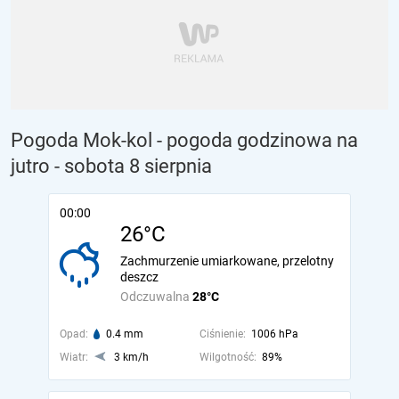
Pogoda Mok-kol - pogoda godzinowa na
jutro
- sobota 8 sierpnia
00:00
26°C
Zachmurzenie umiarkowane, przelotny
deszcz
Odczuwalna
28°C
Opad:
0.4 mm
Ciśnienie:
1006 hPa
Wiatr:
3 km/h
Wilgotność:
89%