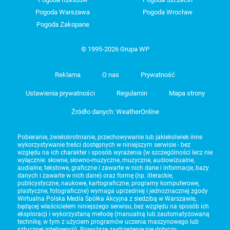
Pogoda Warszawa
Pogoda Wrocław
Pogoda Zakopane
© 1995-2026 Grupa WP
Reklama
O nas
Prywatność
Ustawienia prywatności
Regulamin
Mapa strony
Źródło danych: WeatherOnline
Pobieranie, zwielokrotnianie, przechowywanie lub jakiekolwiek inne
wykorzystywanie treści dostępnych w niniejszym serwisie - bez
względu na ich charakter i sposób wyrażenia (w szczególności lecz nie
wyłącznie: słowne, słowno-muzyczne, muzyczne, audiowizualne,
audialne, tekstowe, graficzne i zawarte w nich dane i informacje, bazy
danych i zawarte w nich dane) oraz formę (np. literackie,
publicystyczne, naukowe, kartograficzne, programy komputerowe,
plastyczne, fotograficzne) wymaga uprzedniej i jednoznacznej zgody
Wirtualna Polska Media Spółka Akcyjna z siedzibą w Warszawie,
będącej właścicielem niniejszego serwisu, bez względu na sposób ich
eksploracji i wykorzystaną metodę (manualną lub zautomatyzowaną
technikę, w tym z użyciem programów uczenia maszynowego lub
sztucznej inteligencji). Powyższe zastrzeżenie nie dotyczy