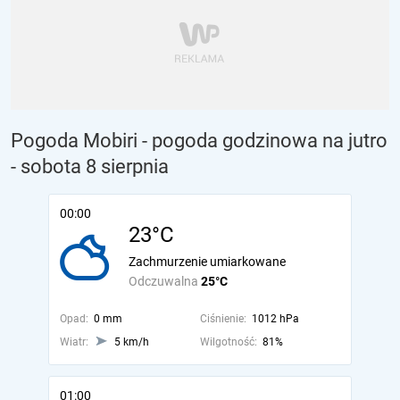
Pogoda Mobiri - pogoda godzinowa na jutro
- sobota 8 sierpnia
00:00
23°C
Zachmurzenie umiarkowane
Odczuwalna
25°C
Opad:
0 mm
Ciśnienie:
1012 hPa
Wiatr:
5 km/h
Wilgotność:
81%
01:00