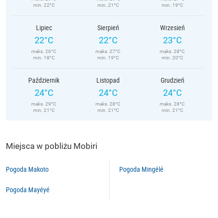
min. 22°C
min. 21°C
min. 19°C
Lipiec
Sierpień
Wrzesień
22°C
22°C
23°C
maks. 26°C
maks. 27°C
maks. 28°C
min. 18°C
min. 19°C
min. 20°C
Październik
Listopad
Grudzień
24°C
24°C
24°C
maks. 29°C
maks. 28°C
maks. 28°C
min. 21°C
min. 21°C
min. 21°C
Miejsca w pobliżu Mobiri
Pogoda Makoto
Pogoda Mingélé
Pogoda Mayéyé