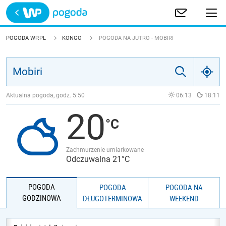
Trwa ładowanie
POLSKA
POGODA WP.PL
KONGO
POGODA NA JUTRO - MOBIRI
EUROPA
ŚWIAT
Aktualna pogoda, godz.
5:50
06:13
18:11
20
JAKOŚĆ POWIETRZA
Zachmurzenie umiarkowane
Odczuwalna 21°C
POGODA
POGODA
POGODA NA
GODZINOWA
DŁUGOTERMINOWA
WEEKEND