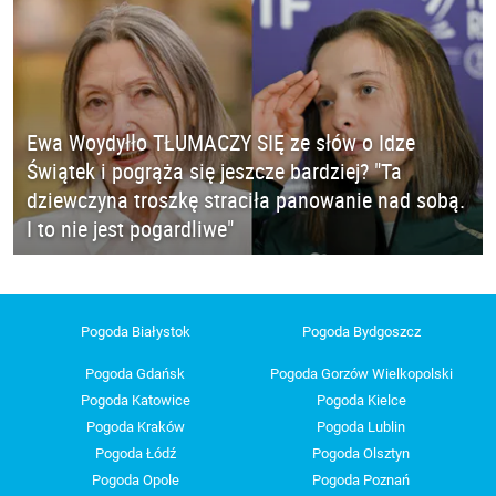
Ewa Woydyłło TŁUMACZY SIĘ ze słów o Idze
Świątek i pogrąża się jeszcze bardziej? "Ta
dziewczyna troszkę straciła panowanie nad sobą.
I to nie jest pogardliwe"
Pogoda Białystok
Pogoda Bydgoszcz
Pogoda Gdańsk
Pogoda Gorzów Wielkopolski
Pogoda Katowice
Pogoda Kielce
Pogoda Kraków
Pogoda Lublin
Pogoda Łódź
Pogoda Olsztyn
Pogoda Opole
Pogoda Poznań