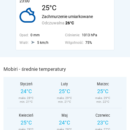
23:00
25°C
Zachmurzenie umiarkowane
Odczuwalna
26°C
Opad:
0 mm
Ciśnienie:
1013 hPa
Wiatr:
5 km/h
Wilgotność:
75%
Mobiri - średnie temperatury
Styczeń
Luty
Marzec
24°C
25°C
25°C
maks. 28°C
maks. 29°C
maks. 29°C
min. 21°C
min. 21°C
min. 22°C
Kwiecień
Maj
Czerwiec
25°C
24°C
23°C
maks. 29°C
maks. 29°C
maks. 27°C