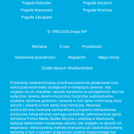
Pogoda Rzeszów
Pogoda Szczecin
Pogoda Warszawa
Pogoda Wrocław
Pogoda Zakopane
© 1995-2026 Grupa WP
Reklama
O nas
Prywatność
Ustawienia prywatności
Regulamin
Mapa strony
Źródło danych: WeatherOnline
Pobieranie, zwielokrotnianie, przechowywanie lub jakiekolwiek inne
wykorzystywanie treści dostępnych w niniejszym serwisie - bez
względu na ich charakter i sposób wyrażenia (w szczególności lecz nie
wyłącznie: słowne, słowno-muzyczne, muzyczne, audiowizualne,
audialne, tekstowe, graficzne i zawarte w nich dane i informacje, bazy
danych i zawarte w nich dane) oraz formę (np. literackie,
publicystyczne, naukowe, kartograficzne, programy komputerowe,
plastyczne, fotograficzne) wymaga uprzedniej i jednoznacznej zgody
Wirtualna Polska Media Spółka Akcyjna z siedzibą w Warszawie,
będącej właścicielem niniejszego serwisu, bez względu na sposób ich
eksploracji i wykorzystaną metodę (manualną lub zautomatyzowaną
technikę, w tym z użyciem programów uczenia maszynowego lub