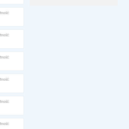
tność:
tność:
tność:
tność:
tność:
tność: