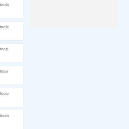
tność:
tność:
tność:
tność:
tność:
tność: