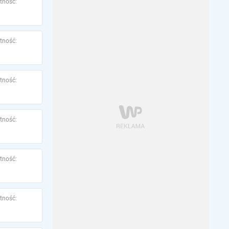
tność:
tność:
tność:
tność:
tność:
tność: