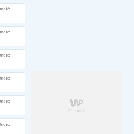
tność:
tność:
tność:
tność:
tność:
tność: