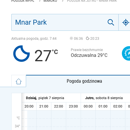
POGODA WP.PL
MAROKO
POGODA NA JUTRO - MNAR PARK
Aktualna pogoda, godz.
7:44
06:36
20:23
27
Prawie bezchmurnie
Odczuwalna 29°C
Pogoda godzinowa
°C
34°