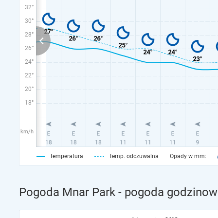
32°
30°
28°
26°
24°
22°
20°
18°
km/h
Temperatura
Temp. odczuwalna
Opady w mm:
Pogoda Mnar Park - pogoda godzinowa