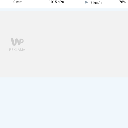
0 mm
1015 hPa
76%
7 km/h