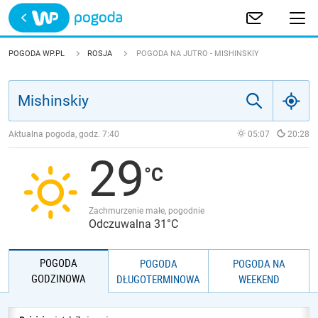
Trwa ładowanie
POLSKA
POGODA WP.PL
ROSJA
POGODA NA JUTRO - MISHINSKIY
EUROPA
ŚWIAT
Aktualna pogoda, godz.
7:40
05:07
20:28
29
JAKOŚĆ POWIETRZA
Zachmurzenie małe, pogodnie
Odczuwalna 31°C
POGODA
POGODA
POGODA NA
GODZINOWA
DŁUGOTERMINOWA
WEEKEND