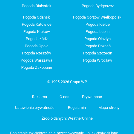
Pogoda Białystok
Pogoda Bydgoszcz
Pogoda Gdańsk
Pogoda Gorzów Wielkopolski
Pogoda Katowice
Pogoda Kielce
Pogoda Kraków
Pogoda Lublin
Pogoda Łódź
Pogoda Olsztyn
Pogoda Opole
Pogoda Poznań
Pogoda Rzeszów
Pogoda Szczecin
Pogoda Warszawa
Pogoda Wrocław
Pogoda Zakopane
© 1995-2026 Grupa WP
Reklama
O nas
Prywatność
Ustawienia prywatności
Regulamin
Mapa strony
Źródło danych: WeatherOnline
Pobieranie, zwielokrotnianie, przechowywanie lub jakiekolwiek inne