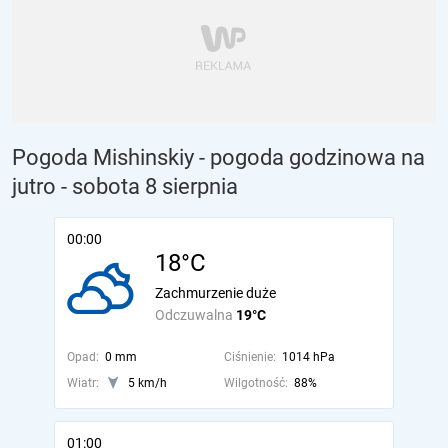
Pogoda Mishinskiy - pogoda godzinowa na
jutro
- sobota 8 sierpnia
00:00
18°C
Zachmurzenie duże
Odczuwalna
19°C
Opad:
0 mm
Ciśnienie:
1014 hPa
Wiatr:
5 km/h
Wilgotność:
88%
01:00