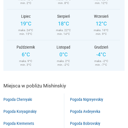
min. 2°C
min. 8°C
min. 12°C
Lipiec
Sierpień
Wrzesień
19°C
18°C
12°C
maks. 24°C
maks. 22°C
maks. 16°C
min. 15°C
min. 14°C
min. 9°C
Październik
Listopad
Grudzień
6°C
0°C
-4°C
maks. 9°C
maks. 2°C
maks. -2°C
min. 3°C
min. -2°C
min. -7°C
Miejsca w pobliżu Mishinskiy
Pogoda Chervyaki
Pogoda Nigreyevskiy
Pogoda Koryaginskiy
Pogoda Avdeyevka
Pogoda Kremenets
Pogoda Bobrovskiy