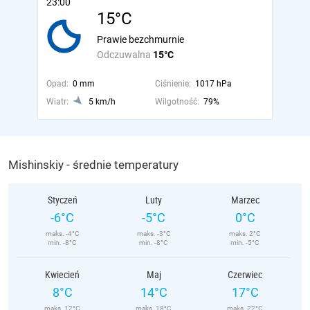
23:00
15°C
Prawie bezchmurnie
Odczuwalna
15°C
Opad:
0 mm
Ciśnienie:
1017 hPa
Wiatr:
5 km/h
Wilgotność:
79%
Mishinskiy - średnie temperatury
Styczeń
Luty
Marzec
-6°C
-5°C
0°C
maks. -4°C
maks. -3°C
maks. 2°C
min. -8°C
min. -8°C
min. -5°C
Kwiecień
Maj
Czerwiec
8°C
14°C
17°C
maks. 12°C
maks. 18°C
maks. 22°C