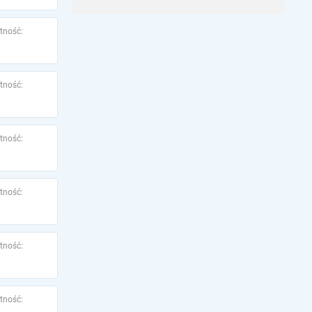
tność:
tność:
tność:
tność:
tność:
tność: