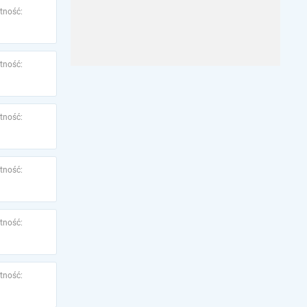
tność:
tność:
tność:
tność:
tność:
tność: