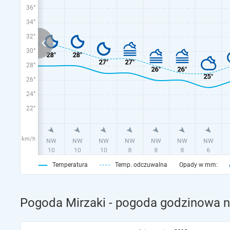
36°
34°
32°
30°
28°
26°
24°
22°
km/h
Temperatura
Temp. odczuwalna
Opady w mm:
Pogoda Mirzaki - pogoda godzinowa na