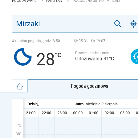
POGODA WP.PL
PAKISTAN
POGODA NA JUTRO - MIRZAKI
Aktualna pogoda, godz.
8:50
05:31
19:07
28
Prawie bezchmurnie
Odczuwalna 31°C
Pogoda godzinowa
°C
38°