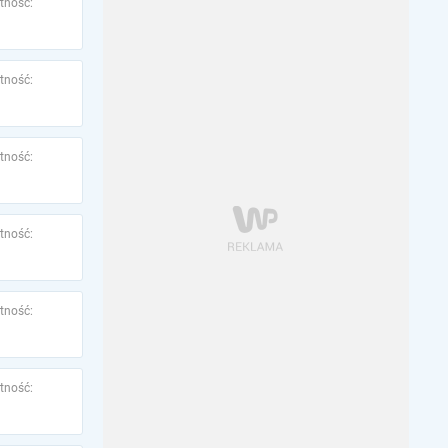
tność:
tność:
tność:
tność:
tność:
tność: