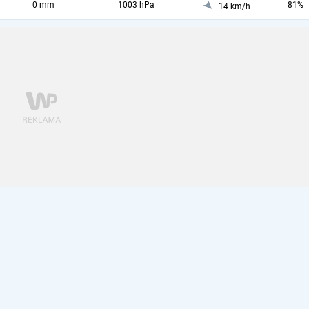
0 mm
1003 hPa
81%
14 km/h