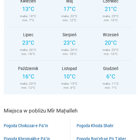
Kwiecień
Maj
Czerwiec
13°C
17°C
21°C
maks. 18°C
maks. 22°C
maks. 25°C
min. 7°C
min. 12°C
min. 16°C
Lipiec
Sierpień
Wrzesień
23°C
23°C
20°C
maks. 26°C
maks. 26°C
maks. 23°C
min. 18°C
min. 18°C
min. 16°C
Październik
Listopad
Grudzień
16°C
10°C
6°C
maks. 20°C
maks. 15°C
maks. 11°C
min. 12°C
min. 6°C
min. 1°C
Miejsca w pobliżu Mīr Maḩalleh
Pogoda Chokūsar-e Pā’īn
Pogoda Khodā Shahr
Pogoda Khesmakh-e Pā’īn
Pogoda Boq‘eh-ye Pīr Ţāher