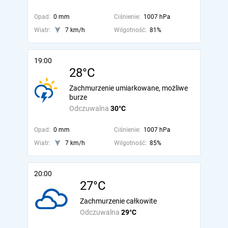
Opad:
0 mm
Ciśnienie:
1007 hPa
Wiatr:
7 km/h
Wilgotność:
81%
19:00
28°C
Zachmurzenie umiarkowane, możliwe
burze
Odczuwalna
30°C
Opad:
0 mm
Ciśnienie:
1007 hPa
Wiatr:
7 km/h
Wilgotność:
85%
20:00
27°C
Zachmurzenie całkowite
Odczuwalna
29°C