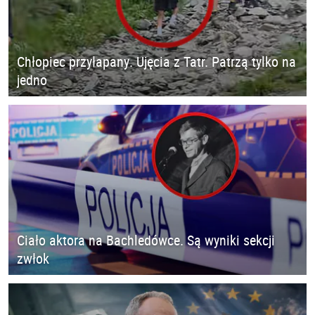
Chłopiec przyłapany. Ujęcia z Tatr. Patrzą tylko na
jedno
Ciało aktora na Bachledówce. Są wyniki sekcji
zwłok