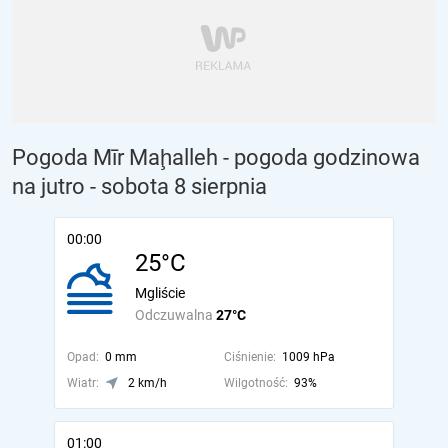
Pogoda Mīr Maḩalleh - pogoda godzinowa
na jutro
- sobota 8 sierpnia
00:00
25°C
Mgliście
Odczuwalna
27°C
Opad:
0 mm
Ciśnienie:
1009 hPa
Wiatr:
2 km/h
Wilgotność:
93%
01:00