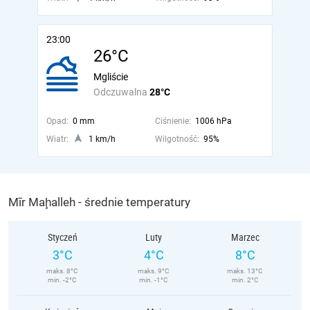
23:00
26°C
Mgliście
Odczuwalna
28°C
Opad:
0 mm
Ciśnienie:
1006 hPa
Wiatr:
1 km/h
Wilgotność:
95%
Mīr Maḩalleh - średnie temperatury
Styczeń
Luty
Marzec
3°C
4°C
8°C
maks. 8°C
maks. 9°C
maks. 13°C
min. -2°C
min. -1°C
min. 2°C