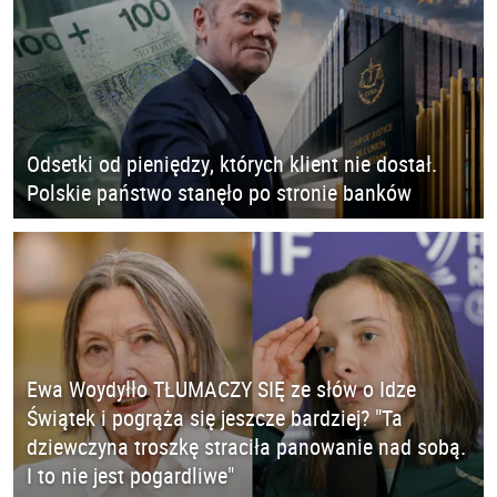
Odsetki od pieniędzy, których klient nie dostał.
Polskie państwo stanęło po stronie banków
Ewa Woydyłło TŁUMACZY SIĘ ze słów o Idze
Świątek i pogrąża się jeszcze bardziej? "Ta
dziewczyna troszkę straciła panowanie nad sobą.
I to nie jest pogardliwe"