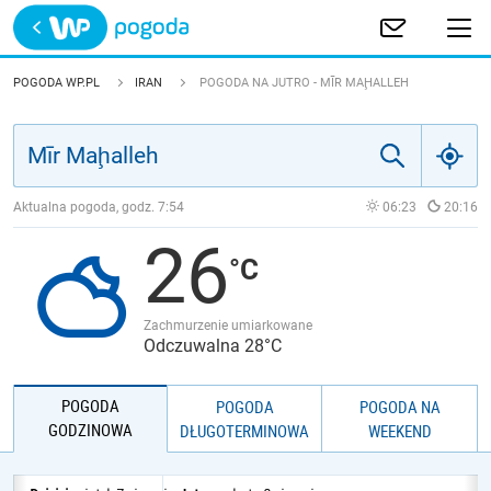
Trwa ładowanie
POLSKA
POGODA WP.PL
IRAN
POGODA NA JUTRO - MĪR MAḨALLEH
EUROPA
ŚWIAT
Aktualna pogoda, godz.
7:54
06:23
20:16
26
JAKOŚĆ POWIETRZA
Zachmurzenie umiarkowane
Odczuwalna 28°C
POGODA
POGODA
POGODA NA
GODZINOWA
DŁUGOTERMINOWA
WEEKEND