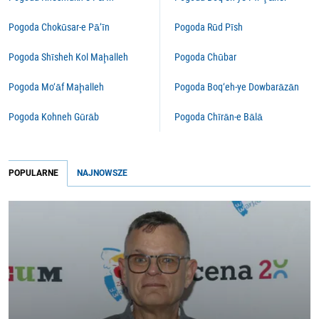
Pogoda Chokūsar-e Pā’īn
Pogoda Rūd Pīsh
Pogoda Shīsheh Kol Maḩalleh
Pogoda Chūbar
Pogoda Mo‘āf Maḩalleh
Pogoda Boq‘eh-ye Dowbarāzān
Pogoda Kohneh Gūrāb
Pogoda Chīrān-e Bālā
POPULARNE
NAJNOWSZE