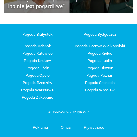
I to nie jest pogardliwe"
Pogoda Białystok
Pogoda Bydgoszcz
Pogoda Gdańsk
Pogoda Gorzów Wielkopolski
Pogoda Katowice
Pogoda Kielce
Pogoda Kraków
Pogoda Lublin
Pogoda Łódź
Pogoda Olsztyn
Pogoda Opole
Pogoda Poznań
Pogoda Rzeszów
Pogoda Szczecin
Pogoda Warszawa
Pogoda Wrocław
Pogoda Zakopane
© 1995-2026 Grupa WP
Reklama
O nas
Prywatność