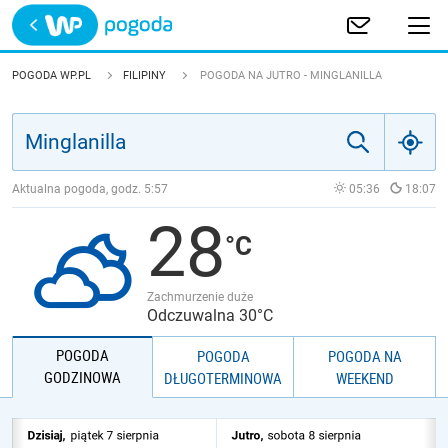
Trwa ładowanie
POLSKA
POGODA WP.PL
FILIPINY
POGODA NA JUTRO - MINGLANILLA
EUROPA
ŚWIAT
Aktualna pogoda, godz.
5:57
05:36
18:07
28
JAKOŚĆ POWIETRZA
Zachmurzenie duże
Odczuwalna 30°C
POGODA
POGODA
POGODA NA
GODZINOWA
DŁUGOTERMINOWA
WEEKEND