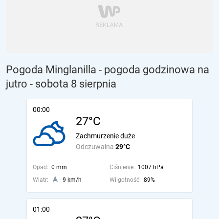
Pogoda Minglanilla - pogoda godzinowa na
jutro
- sobota 8 sierpnia
00:00
27°C
Zachmurzenie duże
Odczuwalna
29°C
Opad:
0 mm
Ciśnienie:
1007 hPa
Wiatr:
9 km/h
Wilgotność:
89%
01:00