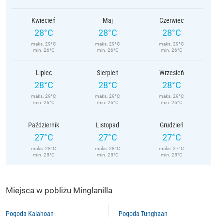
Kwiecień
Maj
Czerwiec
28°C
28°C
28°C
maks. 29°C
maks. 29°C
maks. 29°C
min. 26°C
min. 26°C
min. 26°C
Lipiec
Sierpień
Wrzesień
28°C
28°C
28°C
maks. 29°C
maks. 29°C
maks. 29°C
min. 26°C
min. 26°C
min. 26°C
Październik
Listopad
Grudzień
27°C
27°C
27°C
maks. 28°C
maks. 28°C
maks. 27°C
min. 25°C
min. 25°C
min. 25°C
Miejsca w pobliżu Minglanilla
Pogoda Kalahoan
Pogoda Tunghaan