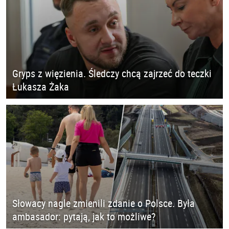
Gryps z więzienia. Śledczy chcą zajrzeć do teczki
Łukasza Żaka
Słowacy nagle zmienili zdanie o Polsce. Była
ambasador: pytają, jak to możliwe?