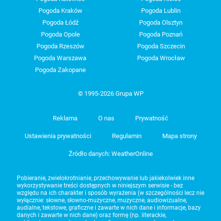
Pogoda Kraków
Pogoda Lublin
Pogoda Łódź
Pogoda Olsztyn
Pogoda Opole
Pogoda Poznań
Pogoda Rzeszów
Pogoda Szczecin
Pogoda Warszawa
Pogoda Wrocław
Pogoda Zakopane
© 1995-2026 Grupa WP
Reklama
O nas
Prywatność
Ustawienia prywatności
Regulamin
Mapa strony
Źródło danych: WeatherOnline
Pobieranie, zwielokrotnianie, przechowywanie lub jakiekolwiek inne
wykorzystywanie treści dostępnych w niniejszym serwisie - bez
względu na ich charakter i sposób wyrażenia (w szczególności lecz nie
wyłącznie: słowne, słowno-muzyczne, muzyczne, audiowizualne,
audialne, tekstowe, graficzne i zawarte w nich dane i informacje, bazy
danych i zawarte w nich dane) oraz formę (np. literackie,