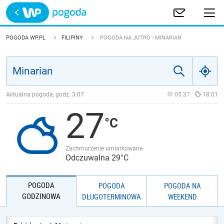
Trwa ładowanie
POLSKA
POGODA WP.PL
FILIPINY
POGODA NA JUTRO - MINARIAN
EUROPA
ŚWIAT
Aktualna pogoda, godz.
3:07
05:37
18:01
27
JAKOŚĆ POWIETRZA
Zachmurzenie umiarkowane
Odczuwalna 29°C
POGODA
POGODA
POGODA NA
GODZINOWA
DŁUGOTERMINOWA
WEEKEND