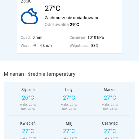
23:00
27°C
Zachmurzenie umiarkowane
Odczuwalna
29°C
Opad:
0 mm
Ciśnienie:
1010 hPa
Wiatr:
4 km/h
Wilgotność:
83%
Minarian - średnie temperatury
Styczeń
Luty
Marzec
26°C
27°C
27°C
maks. 29°C
maks. 29°C
maks. 29°C
min. 23°C
min. 23°C
min. 24°C
Kwiecień
Maj
Czerwiec
27°C
27°C
27°C
maks. 30°C
maks. 29°C
maks. 28°C