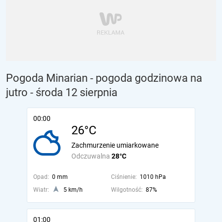
Pogoda Minarian - pogoda godzinowa na
jutro
- środa 12 sierpnia
00:00
26°C
Zachmurzenie umiarkowane
Odczuwalna
28°C
Opad:
0 mm
Ciśnienie:
1010 hPa
Wiatr:
5 km/h
Wilgotność:
87%
01:00