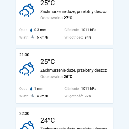
25°C
Zachmurzenie duże, przelotny deszcz
Odczuwalna
27°C
Opad:
0.3 mm
Ciśnienie:
1011 hPa
Wiatr:
6 km/h
Wilgotność:
94%
21:00
25°C
Zachmurzenie duże, przelotny deszcz
Odczuwalna
26°C
Opad:
1 mm
Ciśnienie:
1011 hPa
Wiatr:
4 km/h
Wilgotność:
97%
22:00
24°C