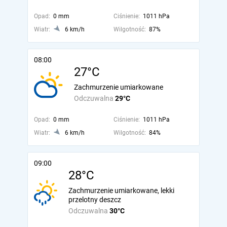
Opad:
0 mm
Ciśnienie:
1011 hPa
Wiatr:
6 km/h
Wilgotność:
87%
08:00
27°C
Zachmurzenie umiarkowane
Odczuwalna
29°C
Opad:
0 mm
Ciśnienie:
1011 hPa
Wiatr:
6 km/h
Wilgotność:
84%
09:00
28°C
Zachmurzenie umiarkowane, lekki
przelotny deszcz
Odczuwalna
30°C