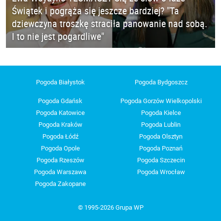
Świątek i pogrąża się jeszcze bardziej? "Ta
dziewczyna troszkę straciła panowanie nad sobą.
I to nie jest pogardliwe"
Pogoda Białystok
Pogoda Bydgoszcz
Pogoda Gdańsk
Pogoda Gorzów Wielkopolski
Pogoda Katowice
Pogoda Kielce
Pogoda Kraków
Pogoda Lublin
Pogoda Łódź
Pogoda Olsztyn
Pogoda Opole
Pogoda Poznań
Pogoda Rzeszów
Pogoda Szczecin
Pogoda Warszawa
Pogoda Wrocław
Pogoda Zakopane
© 1995-2026 Grupa WP