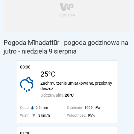
Pogoda Mīnadattūr - pogoda godzinowa na
jutro
- niedziela 9 sierpnia
00:00
25°C
Zachmurzenie umiarkowane, przelotny
deszcz
Odczuwalna
26°C
Opad:
0.9 mm
Ciśnienie:
1009 hPa
Wiatr:
3 km/h
Wilgotność:
95%
01:00