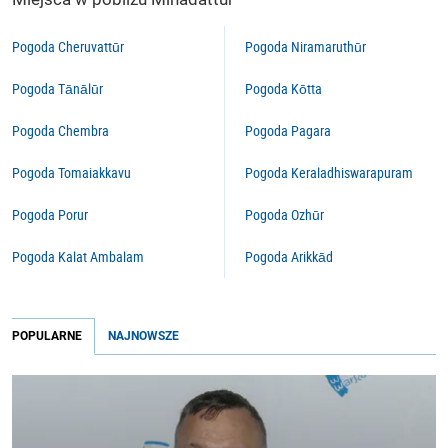
Pogoda Cheruvattūr
Pogoda Niramaruthūr
Pogoda Tānālūr
Pogoda Kōtta
Pogoda Chembra
Pogoda Pagara
Pogoda Tomaiakkavu
Pogoda Keraladhiswarapuram
Pogoda Porur
Pogoda Ozhūr
Pogoda Kalat Ambalam
Pogoda Arikkād
POPULARNE
NAJNOWSZE