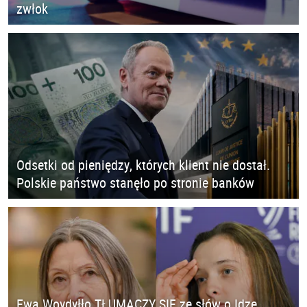
zwłok
Odsetki od pieniędzy, których klient nie dostał.
Polskie państwo stanęło po stronie banków
Ewa Woydyłło TŁUMACZY SIĘ ze słów o Idze