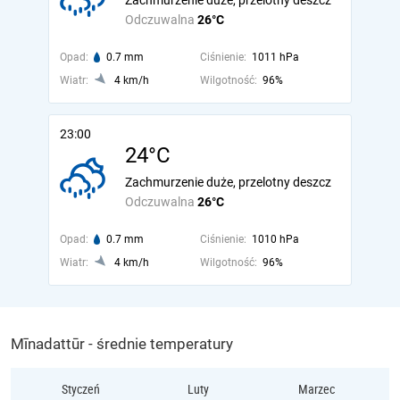
Zachmurzenie duże, przelotny deszcz
Odczuwalna
26°C
Opad:
0.7 mm
Ciśnienie:
1011 hPa
Wiatr:
4 km/h
Wilgotność:
96%
23:00
24°C
Zachmurzenie duże, przelotny deszcz
Odczuwalna
26°C
Opad:
0.7 mm
Ciśnienie:
1010 hPa
Wiatr:
4 km/h
Wilgotność:
96%
Mīnadattūr - średnie temperatury
Styczeń
Luty
Marzec