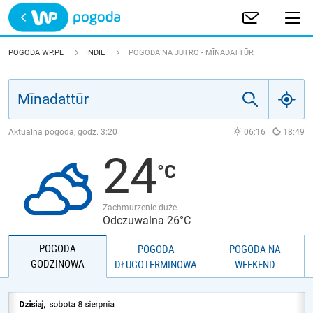
Trwa ładowanie
POLSKA
POGODA WP.PL
INDIE
POGODA NA JUTRO - MĪNADATTŪR
EUROPA
ŚWIAT
Aktualna pogoda, godz.
3:20
06:16
18:49
24
JAKOŚĆ POWIETRZA
Zachmurzenie duże
Odczuwalna 26°C
POGODA
POGODA
POGODA NA
GODZINOWA
DŁUGOTERMINOWA
WEEKEND