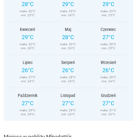
28°C
29°C
29°C
maks. 32°C
maks. 33°C
maks. 33°C
min. 23°C
min. 24°C
min. 25°C
Kwiecień
Maj
Czerwiec
29°C
28°C
27°C
maks. 32°C
maks. 30°C
maks. 28°C
min. 26°C
min. 26°C
min. 25°C
Lipiec
Sierpień
Wrzesień
26°C
26°C
26°C
maks. 27°C
maks. 28°C
maks. 28°C
min. 24°C
min. 24°C
min. 24°C
Październik
Listopad
Grudzień
27°C
27°C
27°C
maks. 29°C
maks. 29°C
maks. 31°C
min. 24°C
min. 24°C
min. 23°C
Miejsca w pobliżu Mīnadattūr