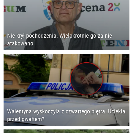
Nie krył pochodzenia. Wielokrotnie go za nie
atakowano
Walentyna wyskoczyła z czwartego piętra. Uciekła
przed gwałtem?