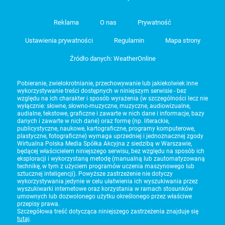
Reklama
O nas
Prywatność
Ustawienia prywatności
Regulamin
Mapa strony
Źródło danych: WeatherOnline
Pobieranie, zwielokrotnianie, przechowywanie lub jakiekolwiek inne
wykorzystywanie treści dostępnych w niniejszym serwisie - bez
względu na ich charakter i sposób wyrażenia (w szczególności lecz nie
wyłącznie: słowne, słowno-muzyczne, muzyczne, audiowizualne,
audialne, tekstowe, graficzne i zawarte w nich dane i informacje, bazy
danych i zawarte w nich dane) oraz formę (np. literackie,
publicystyczne, naukowe, kartograficzne, programy komputerowe,
plastyczne, fotograficzne) wymaga uprzedniej i jednoznacznej zgody
Wirtualna Polska Media Spółka Akcyjna z siedzibą w Warszawie,
będącej właścicielem niniejszego serwisu, bez względu na sposób ich
eksploracji i wykorzystaną metodę (manualną lub zautomatyzowaną
technikę, w tym z użyciem programów uczenia maszynowego lub
sztucznej inteligencji). Powyższe zastrzeżenie nie dotyczy
wykorzystywania jedynie w celu ułatwienia ich wyszukiwania przez
wyszukiwarki internetowe oraz korzystania w ramach stosunków
umownych lub dozwolonego użytku określonego przez właściwe
przepisy prawa.
Szczegółowa treść dotycząca niniejszego zastrzeżenia znajduje się
tutaj
.