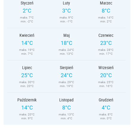
Styczeń
Luty
Marzec
2°C
3°C
8°C
maks. 7°C
maks. 9°C
maks. 14°C
min. -2°C
min. -1°C
min. 2°C
Kwiecień
Maj
Czerwiec
14°C
18°C
23°C
maks. 19°C
maks. 24°C
maks. 28°C
min. 7°C
min. 13°C
min. 17°C
Lipiec
Sierpień
Wrzesień
25°C
24°C
20°C
maks. 30°C
maks. 29°C
maks. 25°C
min. 20°C
min. 19°C
min. 16°C
Październik
Listopad
Grudzień
14°C
8°C
4°C
maks. 20°C
maks. 13°C
maks. 8°C
min. 9°C
min. 4°C
min. 0°C