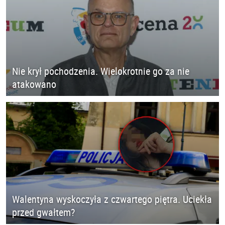
Nie krył pochodzenia. Wielokrotnie go za nie
atakowano
Walentyna wyskoczyła z czwartego piętra. Uciekła
przed gwałtem?