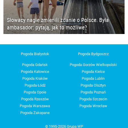
Słowacy nagle zmienili zdanie o Polsce. Była
ambasador: pytają, jak to możliwe?
Pogoda Białystok
Pogoda Bydgoszcz
Pogoda Gdańsk
Pogoda Gorzów Wielkopolski
Pogoda Katowice
Pogoda Kielce
Pogoda Kraków
Pogoda Lublin
Pogoda Łódź
Pogoda Olsztyn
Pogoda Opole
Pogoda Poznań
Pogoda Rzeszów
Pogoda Szczecin
Pogoda Warszawa
Pogoda Wrocław
Pogoda Zakopane
© 1995-2026 Grupa WP