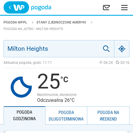
Trwa ładowanie
POLSKA
POGODA WP.PL
STANY ZJEDNOCZONE AMERYKI
POGODA NA JUTRO - MILTON HEIGHTS
EUROPA
ŚWIAT
Aktualna pogoda, godz.
11:11
06:24
20:16
JAKOŚĆ POWIETRZA
25
Bezchmurnie, słonecznie
Odczuwalna 26°C
POGODA
POGODA
POGODA NA
GODZINOWA
DŁUGOTERMINOWA
WEEKEND