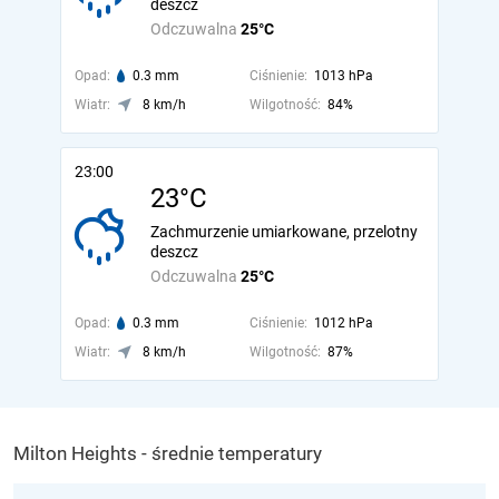
deszcz
Odczuwalna
25°C
Opad:
0.3 mm
Ciśnienie:
1013 hPa
Wiatr:
8 km/h
Wilgotność:
84%
23:00
23°C
Zachmurzenie umiarkowane, przelotny
deszcz
Odczuwalna
25°C
Opad:
0.3 mm
Ciśnienie:
1012 hPa
Wiatr:
8 km/h
Wilgotność:
87%
Milton Heights - średnie temperatury