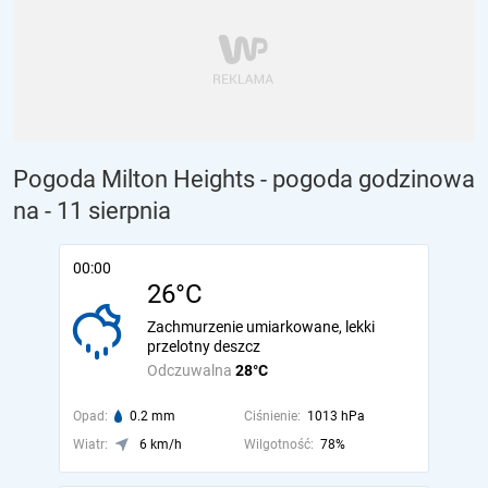
Pogoda Milton Heights - pogoda godzinowa
na
- 11 sierpnia
00:00
26°C
Zachmurzenie umiarkowane, lekki
przelotny deszcz
Odczuwalna
28°C
Opad:
0.2 mm
Ciśnienie:
1013 hPa
Wiatr:
6 km/h
Wilgotność:
78%