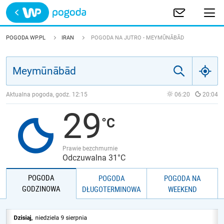
Trwa ładowanie
POLSKA
POGODA WP.PL
IRAN
POGODA NA JUTRO - MEYMŪNĀBĀD
EUROPA
ŚWIAT
Aktualna pogoda, godz.
12:15
06:20
20:04
29
JAKOŚĆ POWIETRZA
Prawie bezchmurnie
Odczuwalna 31°C
POGODA
POGODA
POGODA NA
GODZINOWA
DŁUGOTERMINOWA
WEEKEND