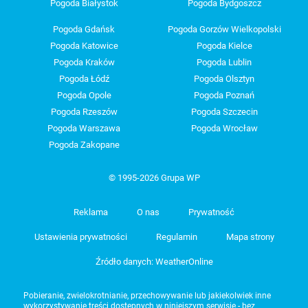
Pogoda Białystok
Pogoda Bydgoszcz
Pogoda Gdańsk
Pogoda Gorzów Wielkopolski
Pogoda Katowice
Pogoda Kielce
Pogoda Kraków
Pogoda Lublin
Pogoda Łódź
Pogoda Olsztyn
Pogoda Opole
Pogoda Poznań
Pogoda Rzeszów
Pogoda Szczecin
Pogoda Warszawa
Pogoda Wrocław
Pogoda Zakopane
© 1995-2026 Grupa WP
Reklama
O nas
Prywatność
Ustawienia prywatności
Regulamin
Mapa strony
Źródło danych: WeatherOnline
Pobieranie, zwielokrotnianie, przechowywanie lub jakiekolwiek inne
wykorzystywanie treści dostępnych w niniejszym serwisie - bez