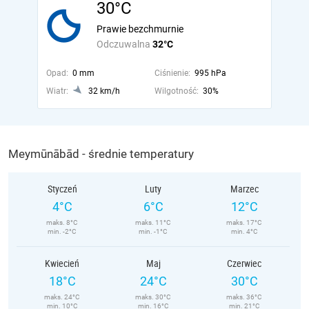
30°C
Prawie bezchmurnie
Odczuwalna
32°C
Opad:
0 mm
Ciśnienie:
995 hPa
Wiatr:
32 km/h
Wilgotność:
30%
Meymūnābād - średnie temperatury
Styczeń
Luty
Marzec
4°C
6°C
12°C
maks. 8°C
maks. 11°C
maks. 17°C
min. -2°C
min. -1°C
min. 4°C
Kwiecień
Maj
Czerwiec
18°C
24°C
30°C
maks. 24°C
maks. 30°C
maks. 36°C
min. 10°C
min. 16°C
min. 21°C