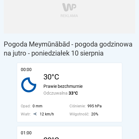
Pogoda Meymūnābād - pogoda godzinowa
na jutro
- poniedziałek 10 sierpnia
00:00
30°C
Prawie bezchmurnie
Odczuwalna
33°C
Opad:
0 mm
Ciśnienie:
995 hPa
Wiatr:
12 km/h
Wilgotność:
20%
01:00