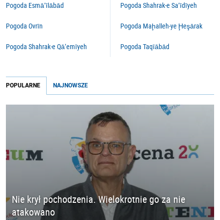
Pogoda Esmā‘īlābād
Pogoda Shahrak-e Sa‘īdīyeh
Pogoda Ovrīn
Pogoda Maḩalleh-ye Ḩeşārak
Pogoda Shahrak-e Qā’emīyeh
Pogoda Taqīābād
POPULARNE
NAJNOWSZE
Nie krył pochodzenia. Wielokrotnie go za nie
atakowano