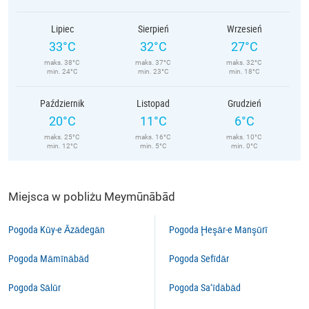
Lipiec
Sierpień
Wrzesień
33°C
32°C
27°C
maks. 38°C
maks. 37°C
maks. 32°C
min. 24°C
min. 23°C
min. 18°C
Październik
Listopad
Grudzień
20°C
11°C
6°C
maks. 25°C
maks. 16°C
maks. 10°C
min. 12°C
min. 5°C
min. 0°C
Miejsca w pobliżu Meymūnābād
Pogoda Kūy-e Āzādegān
Pogoda Ḩeşār-e Manşūrī
Pogoda Māmīnābād
Pogoda Sefīdār
Pogoda Sālūr
Pogoda Sa‘īdābād