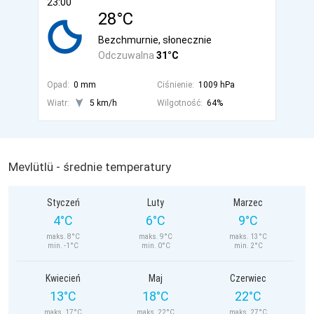
23:00
28°C
Bezchmurnie, słonecznie
Odczuwalna
31°C
Opad:
0 mm
Ciśnienie:
1009 hPa
Wiatr:
5 km/h
Wilgotność:
64%
Mevlütlü - średnie temperatury
Styczeń
Luty
Marzec
4°C
6°C
9°C
maks. 8°C
maks. 9°C
maks. 13°C
min. -1°C
min. 0°C
min. 2°C
Kwiecień
Maj
Czerwiec
13°C
18°C
22°C
maks. 17°C
maks. 22°C
maks. 27°C