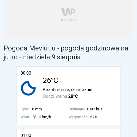
Pogoda Mevlütlü - pogoda godzinowa na
jutro
- niedziela 9 sierpnia
00:00
26°C
Bezchmurnie, słonecznie
Odczuwalna
28°C
Opad:
0 mm
Ciśnienie:
1007 hPa
Wiatr:
3 km/h
Wilgotność:
52%
01:00