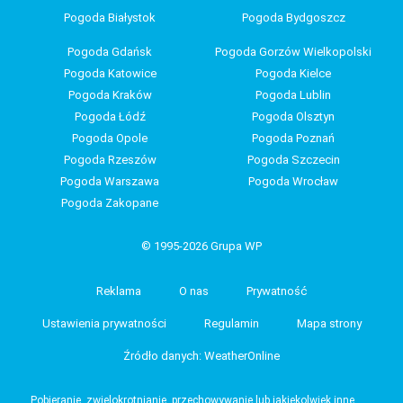
Pogoda Białystok
Pogoda Bydgoszcz
Pogoda Gdańsk
Pogoda Gorzów Wielkopolski
Pogoda Katowice
Pogoda Kielce
Pogoda Kraków
Pogoda Lublin
Pogoda Łódź
Pogoda Olsztyn
Pogoda Opole
Pogoda Poznań
Pogoda Rzeszów
Pogoda Szczecin
Pogoda Warszawa
Pogoda Wrocław
Pogoda Zakopane
© 1995-2026 Grupa WP
Reklama
O nas
Prywatność
Ustawienia prywatności
Regulamin
Mapa strony
Źródło danych: WeatherOnline
Pobieranie, zwielokrotnianie, przechowywanie lub jakiekolwiek inne