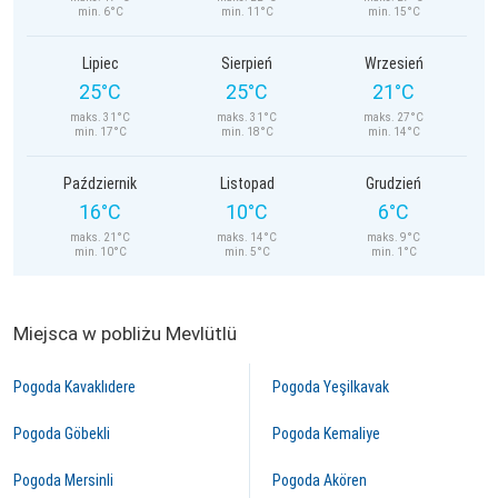
min. 6°C
min. 11°C
min. 15°C
Lipiec
Sierpień
Wrzesień
25°C
25°C
21°C
maks. 31°C
maks. 31°C
maks. 27°C
min. 17°C
min. 18°C
min. 14°C
Październik
Listopad
Grudzień
16°C
10°C
6°C
maks. 21°C
maks. 14°C
maks. 9°C
min. 10°C
min. 5°C
min. 1°C
Miejsca w pobliżu Mevlütlü
Pogoda Kavaklıdere
Pogoda Yeşilkavak
Pogoda Göbekli
Pogoda Kemaliye
Pogoda Mersinli
Pogoda Akören