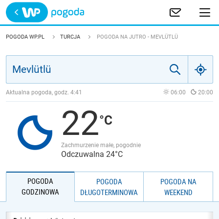
Trwa ładowanie
POLSKA
POGODA WP.PL
TURCJA
POGODA NA JUTRO - MEVLÜTLÜ
EUROPA
ŚWIAT
Aktualna pogoda, godz.
4:41
06:00
20:00
22
JAKOŚĆ POWIETRZA
Zachmurzenie małe, pogodnie
Odczuwalna 24°C
POGODA
POGODA
POGODA NA
GODZINOWA
DŁUGOTERMINOWA
WEEKEND