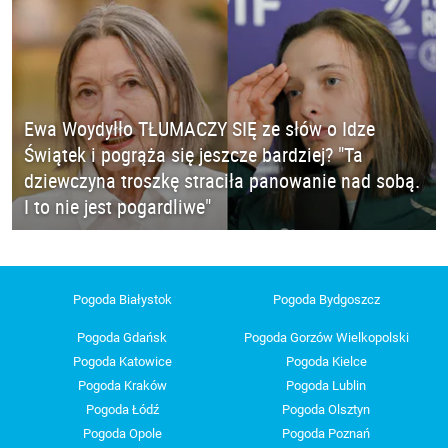
Ewa Woydyłło TŁUMACZY SIĘ ze słów o Idze
Świątek i pogrąża się jeszcze bardziej? "Ta
dziewczyna troszkę straciła panowanie nad sobą.
I to nie jest pogardliwe"
Pogoda Białystok
Pogoda Bydgoszcz
Pogoda Gdańsk
Pogoda Gorzów Wielkopolski
Pogoda Katowice
Pogoda Kielce
Pogoda Kraków
Pogoda Lublin
Pogoda Łódź
Pogoda Olsztyn
Pogoda Opole
Pogoda Poznań