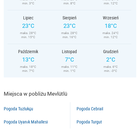
min. 3°C
min. 8°C
min. 12°C
Lipiec
Sierpień
Wrzesień
23°C
23°C
18°C
maks. 28°C
maks. 28°C
maks. 24°C
min. 15°C
min. 16°C
min. 12°C
Październik
Listopad
Grudzień
13°C
7°C
2°C
maks. 18°C
maks. 11°C
maks. 6°C
min. 7°C
min. 1°C
min. -3°C
Miejsca w pobliżu Mevlütlü
Pogoda Tuzlukçu
Pogoda Cebrail
Pogoda Uyanık Mahallesi
Pogoda Turgut