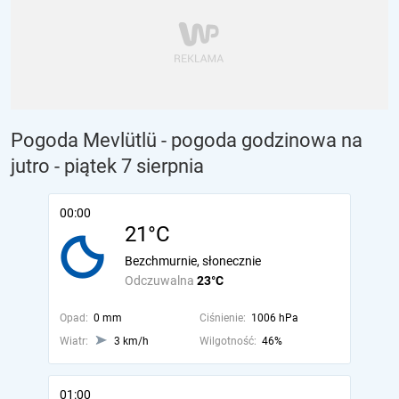
Pogoda Mevlütlü - pogoda godzinowa na
jutro
- piątek 7 sierpnia
00:00
21°C
Bezchmurnie, słonecznie
Odczuwalna
23°C
Opad:
0 mm
Ciśnienie:
1006 hPa
Wiatr:
3 km/h
Wilgotność:
46%
01:00