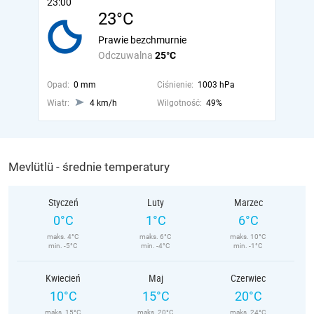
23:00
23°C
Prawie bezchmurnie
Odczuwalna
25°C
Opad:
0 mm
Ciśnienie:
1003 hPa
Wiatr:
4 km/h
Wilgotność:
49%
Mevlütlü - średnie temperatury
Styczeń
Luty
Marzec
0°C
1°C
6°C
maks. 4°C
maks. 6°C
maks. 10°C
min. -5°C
min. -4°C
min. -1°C
Kwiecień
Maj
Czerwiec
10°C
15°C
20°C
maks. 15°C
maks. 20°C
maks. 24°C