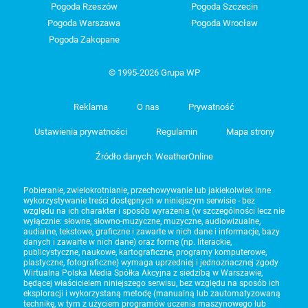
Pogoda Rzeszów
Pogoda Szczecin
Pogoda Warszawa
Pogoda Wrocław
Pogoda Zakopane
© 1995-2026 Grupa WP
Reklama
O nas
Prywatność
Ustawienia prywatności
Regulamin
Mapa strony
Źródło danych: WeatherOnline
Pobieranie, zwielokrotnianie, przechowywanie lub jakiekolwiek inne
wykorzystywanie treści dostępnych w niniejszym serwisie - bez
względu na ich charakter i sposób wyrażenia (w szczególności lecz nie
wyłącznie: słowne, słowno-muzyczne, muzyczne, audiowizualne,
audialne, tekstowe, graficzne i zawarte w nich dane i informacje, bazy
danych i zawarte w nich dane) oraz formę (np. literackie,
publicystyczne, naukowe, kartograficzne, programy komputerowe,
plastyczne, fotograficzne) wymaga uprzedniej i jednoznacznej zgody
Wirtualna Polska Media Spółka Akcyjna z siedzibą w Warszawie,
będącej właścicielem niniejszego serwisu, bez względu na sposób ich
eksploracji i wykorzystaną metodę (manualną lub zautomatyzowaną
technikę, w tym z użyciem programów uczenia maszynowego lub