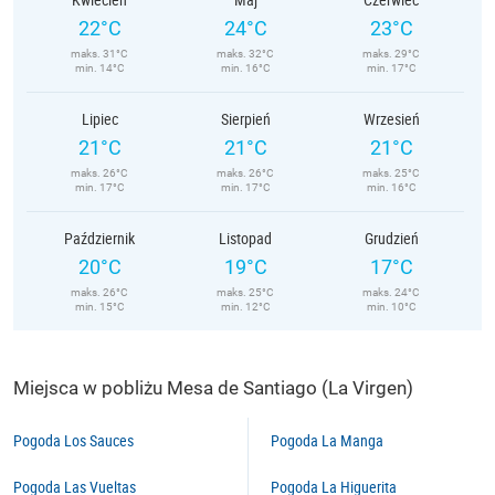
22°C
24°C
23°C
maks. 31°C
maks. 32°C
maks. 29°C
min. 14°C
min. 16°C
min. 17°C
Lipiec
Sierpień
Wrzesień
21°C
21°C
21°C
maks. 26°C
maks. 26°C
maks. 25°C
min. 17°C
min. 17°C
min. 16°C
Październik
Listopad
Grudzień
20°C
19°C
17°C
maks. 26°C
maks. 25°C
maks. 24°C
min. 15°C
min. 12°C
min. 10°C
Miejsca w pobliżu Mesa de Santiago (La Virgen)
Pogoda Los Sauces
Pogoda La Manga
Pogoda Las Vueltas
Pogoda La Higuerita