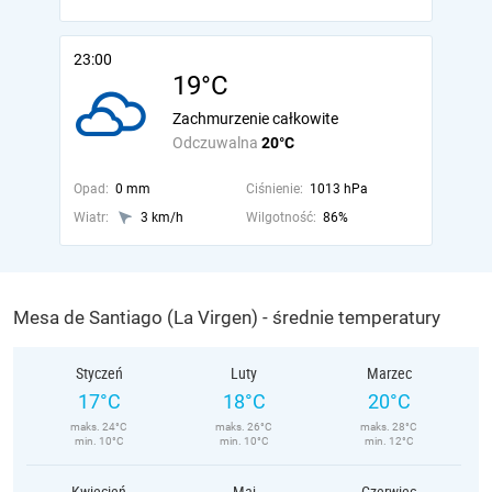
23:00
19°C
Zachmurzenie całkowite
Odczuwalna
20°C
Opad:
0 mm
Ciśnienie:
1013 hPa
Wiatr:
3 km/h
Wilgotność:
86%
Mesa de Santiago (La Virgen) - średnie temperatury
Styczeń
Luty
Marzec
17°C
18°C
20°C
maks. 24°C
maks. 26°C
maks. 28°C
min. 10°C
min. 10°C
min. 12°C
Kwiecień
Maj
Czerwiec