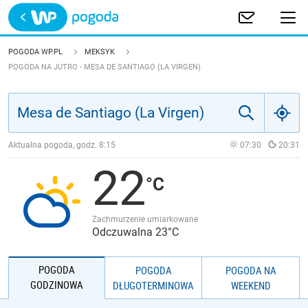
Trwa ładowanie
POLSKA
POGODA WP.PL
MEKSYK
POGODA NA JUTRO - MESA DE SANTIAGO (LA VIRGEN)
EUROPA
ŚWIAT
Aktualna pogoda, godz.
8:15
07:30
20:31
JAKOŚĆ POWIETRZA
22
Zachmurzenie umiarkowane
Odczuwalna 23°C
POGODA
POGODA
POGODA NA
GODZINOWA
DŁUGOTERMINOWA
WEEKEND