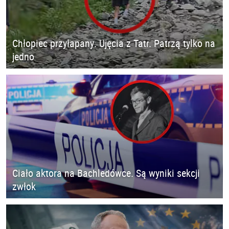
Chłopiec przyłapany. Ujęcia z Tatr. Patrzą tylko na
jedno
Ciało aktora na Bachledówce. Są wyniki sekcji
zwłok