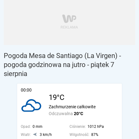
Pogoda Mesa de Santiago (La Virgen) -
pogoda godzinowa na jutro
- piątek 7
sierpnia
00:00
19°C
Zachmurzenie całkowite
Odczuwalna
20°C
Opad:
0 mm
Ciśnienie:
1012 hPa
Wiatr:
3 km/h
Wilgotność:
87%