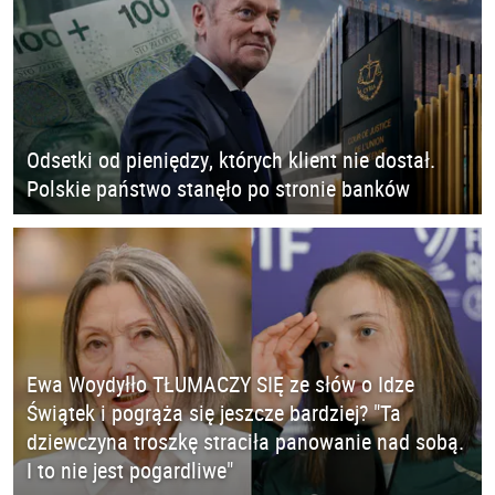
Odsetki od pieniędzy, których klient nie dostał.
Polskie państwo stanęło po stronie banków
Ewa Woydyłło TŁUMACZY SIĘ ze słów o Idze
Świątek i pogrąża się jeszcze bardziej? "Ta
dziewczyna troszkę straciła panowanie nad sobą.
I to nie jest pogardliwe"