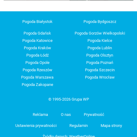
Pogoda Białystok
Pogoda Bydgoszcz
Pogoda Gdańsk
Pogoda Gorzów Wielkopolski
Pogoda Katowice
Pogoda Kielce
Pogoda Kraków
Pogoda Lublin
Pogoda Łódź
Pogoda Olsztyn
Pogoda Opole
Pogoda Poznań
Pogoda Rzeszów
Pogoda Szczecin
Pogoda Warszawa
Pogoda Wrocław
Pogoda Zakopane
© 1995-2026 Grupa WP
Reklama
O nas
Prywatność
Ustawienia prywatności
Regulamin
Mapa strony
Źródło danych: WeatherOnline