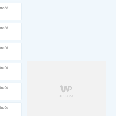
tność:
tność:
tność:
tność:
tność:
tność: