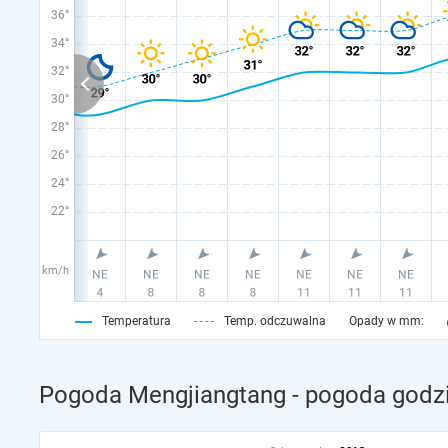
36°
34°
32°
30°
28°
26°
24°
22°
km/h
Temperatura
Temp. odczuwalna
Opady w mm:
Pogoda Mengjiangtang - pogoda godzi