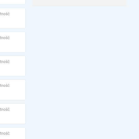
tność:
tność:
tność:
tność:
tność:
tność: