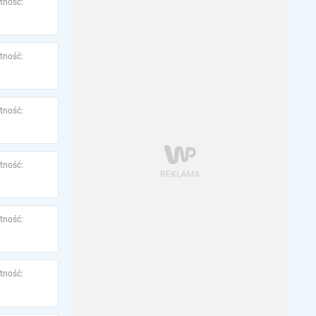
tność:
tność:
tność:
tność:
tność:
tność: