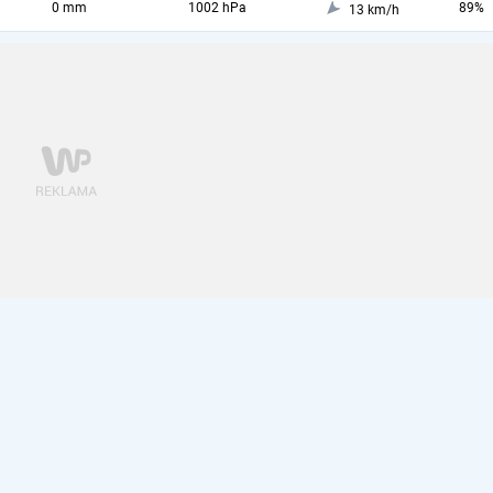
0 mm
1002 hPa
89%
13 km/h