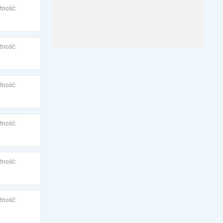
tność:
tność:
tność:
tność:
tność:
tność: