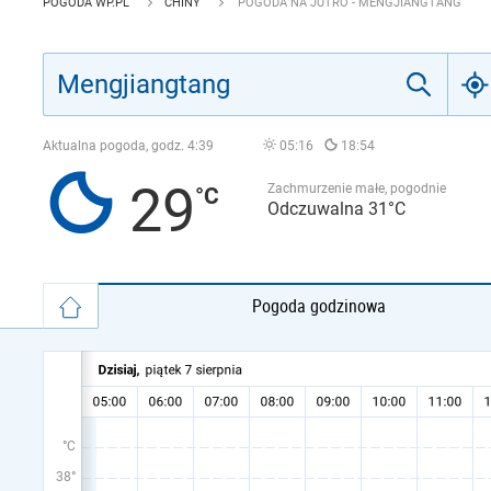
POGODA WP.PL
CHINY
POGODA NA JUTRO - MENGJIANGTANG
Aktualna pogoda, godz.
4:39
05:16
18:54
29
Zachmurzenie małe, pogodnie
Odczuwalna 31°C
Pogoda godzinowa
°C
38°