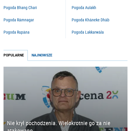
Pogoda Bhang Chari
Pogoda Aulakh
Pogoda Rāmnagar
Pogoda Khāneke Dhāb
Pogoda Rupāna
Pogoda Lakkarwāla
POPULARNE
NAJNOWSZE
Nie krył pochodzenia. Wielokrotnie go za nie
atakowano