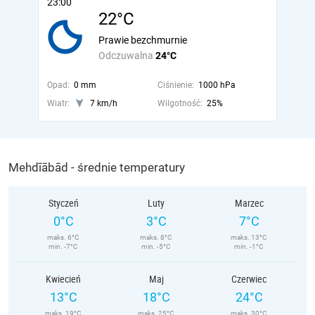
23:00
22°C
Prawie bezchmurnie
Odczuwalna
24°C
Opad:
0 mm
Ciśnienie:
1000 hPa
Wiatr:
7 km/h
Wilgotność:
25%
Mehdīābād - średnie temperatury
Styczeń
Luty
Marzec
0°C
3°C
7°C
maks. 6°C
maks. 8°C
maks. 13°C
min. -7°C
min. -5°C
min. -1°C
Kwiecień
Maj
Czerwiec
13°C
18°C
24°C
maks. 19°C
maks. 25°C
maks. 30°C