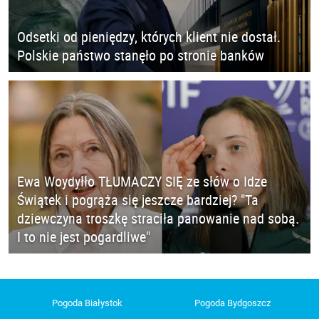
Odsetki od pieniędzy, których klient nie dostał.
Polskie państwo stanęło po stronie banków
Ewa Woydyłło TŁUMACZY SIĘ ze słów o Idze
Świątek i pogrąża się jeszcze bardziej? "Ta
dziewczyna troszkę straciła panowanie nad sobą.
I to nie jest pogardliwe"
Pogoda Białystok
Pogoda Bydgoszcz