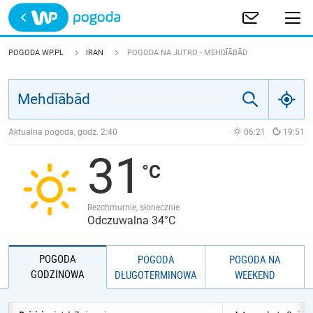
Trwa ładowanie
POLSKA
POGODA WP.PL
IRAN
POGODA NA JUTRO - MEHDĪĀBĀD
EUROPA
ŚWIAT
Aktualna pogoda, godz.
2:40
06:21
19:51
31
JAKOŚĆ POWIETRZA
Bezchmurnie, słonecznie
Odczuwalna 34°C
POGODA
POGODA
POGODA NA
GODZINOWA
DŁUGOTERMINOWA
WEEKEND