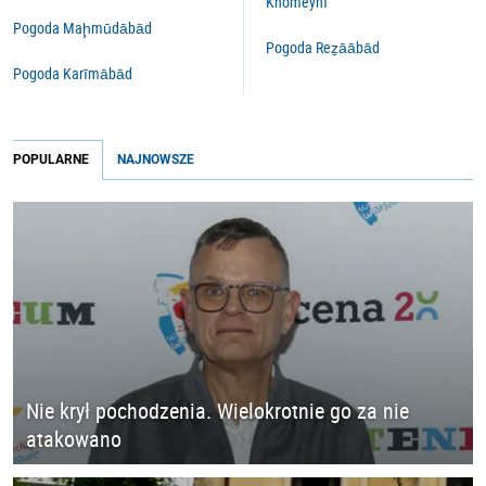
Khomeynī
Pogoda Maḩmūdābād
Pogoda Reẕāābād
Pogoda Karīmābād
POPULARNE
NAJNOWSZE
Nie krył pochodzenia. Wielokrotnie go za nie
atakowano