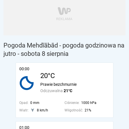
Pogoda Mehdīābād - pogoda godzinowa na
jutro
- sobota 8 sierpnia
00:00
20°C
Prawie bezchmurnie
Odczuwalna
21°C
Opad:
0 mm
Ciśnienie:
1000 hPa
Wiatr:
8 km/h
Wilgotność:
21%
01:00