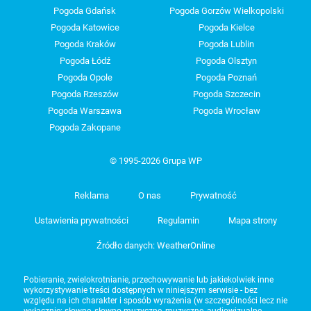
Pogoda Gdańsk
Pogoda Gorzów Wielkopolski
Pogoda Katowice
Pogoda Kielce
Pogoda Kraków
Pogoda Lublin
Pogoda Łódź
Pogoda Olsztyn
Pogoda Opole
Pogoda Poznań
Pogoda Rzeszów
Pogoda Szczecin
Pogoda Warszawa
Pogoda Wrocław
Pogoda Zakopane
© 1995-2026 Grupa WP
Reklama
O nas
Prywatność
Ustawienia prywatności
Regulamin
Mapa strony
Źródło danych: WeatherOnline
Pobieranie, zwielokrotnianie, przechowywanie lub jakiekolwiek inne
wykorzystywanie treści dostępnych w niniejszym serwisie - bez
względu na ich charakter i sposób wyrażenia (w szczególności lecz nie
wyłącznie: słowne, słowno-muzyczne, muzyczne, audiowizualne,