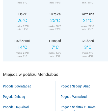
min. 5°C
min. 10°C
min. 15°C
Lipiec
Sierpień
Wrzesień
26°C
25°C
21°C
maks. 32°C
maks. 30°C
maks. 27°C
min. 18°C
min. 17°C
min. 13°C
Październik
Listopad
Grudzień
14°C
7°C
3°C
maks. 21°C
maks. 14°C
maks. 9°C
min. 7°C
min. 1°C
min. -4°C
Miejsca w pobliżu Mehdīābād
Pogoda Dowlatābād
Pogoda Sadegh Abad
Pogoda Dehdaq
Pogoda Vazīrābād
Pogoda Ḩājjīābād
Pogoda Shahrak-e Emām