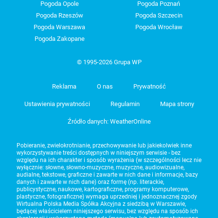
Pogoda Opole
Pogoda Poznań
Pogoda Rzeszów
Pogoda Szczecin
Pogoda Warszawa
Pogoda Wrocław
Pogoda Zakopane
© 1995-2026 Grupa WP
Reklama
O nas
Prywatność
Ustawienia prywatności
Regulamin
Mapa strony
Źródło danych: WeatherOnline
Pobieranie, zwielokrotnianie, przechowywanie lub jakiekolwiek inne
wykorzystywanie treści dostępnych w niniejszym serwisie - bez
względu na ich charakter i sposób wyrażenia (w szczególności lecz nie
wyłącznie: słowne, słowno-muzyczne, muzyczne, audiowizualne,
audialne, tekstowe, graficzne i zawarte w nich dane i informacje, bazy
danych i zawarte w nich dane) oraz formę (np. literackie,
publicystyczne, naukowe, kartograficzne, programy komputerowe,
plastyczne, fotograficzne) wymaga uprzedniej i jednoznacznej zgody
Wirtualna Polska Media Spółka Akcyjna z siedzibą w Warszawie,
będącej właścicielem niniejszego serwisu, bez względu na sposób ich