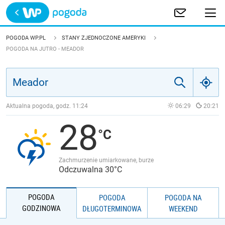
Trwa ładowanie
POLSKA
POGODA WP.PL
STANY ZJEDNOCZONE AMERYKI
POGODA NA JUTRO - MEADOR
EUROPA
ŚWIAT
Aktualna pogoda, godz.
11:24
06:29
20:21
JAKOŚĆ POWIETRZA
28
Zachmurzenie umiarkowane, burze
Odczuwalna 30°C
POGODA
POGODA
POGODA NA
GODZINOWA
DŁUGOTERMINOWA
WEEKEND