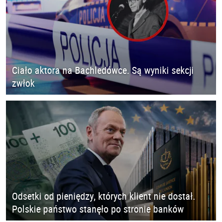
Ciało aktora na Bachledówce. Są wyniki sekcji
zwłok
Odsetki od pieniędzy, których klient nie dostał.
Polskie państwo stanęło po stronie banków