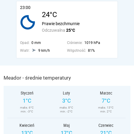
23:00
24°C
Prawie bezchmurnie
Odczuwalna
25°C
Opad:
0 mm
Ciśnienie:
1019 hPa
Wiatr:
9 km/h
Wilgotność:
81%
Meador - średnie temperatury
Styczeń
Luty
Marzec
1°C
3°C
7°C
maks. 6°C
maks. 8°C
maks. 13°C
min. -3°C
min. -2°C
min. 2°C
Kwiecień
Maj
Czerwiec
13°C
17°C
21°C