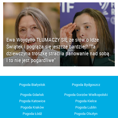
Ewa Woydyłło TŁUMACZY SIĘ ze słów o Idze
Świątek i pogrąża się jeszcze bardziej? "Ta
dziewczyna troszkę straciła panowanie nad sobą.
I to nie jest pogardliwe"
Pogoda Białystok
Pogoda Bydgoszcz
Pogoda Gdańsk
Pogoda Gorzów Wielkopolski
Pogoda Katowice
Pogoda Kielce
Pogoda Kraków
Pogoda Lublin
Pogoda Łódź
Pogoda Olsztyn