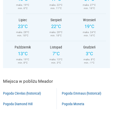
maks. 19°C
maks. 22°C
maks. 27°C
min. 6°C
min. 11°C
min. 16°C
Lipiec
Sierpień
Wrzesień
23°C
22°C
19°C
maks. 28°C
maks. 28°C
maks. 24°C
min. 18°C
min. 18°C
min. 14°C
Październik
Listopad
Grudzień
13°C
7°C
3°C
maks. 19°C
maks. 13°C
maks. 8°C
min. 8°C
min. 3°C
min. -1°C
Miejsca w pobliżu Meador
Pogoda Clevilas (historical)
Pogoda Emmaus (historical)
Pogoda Diamond Hill
Pogoda Moneta