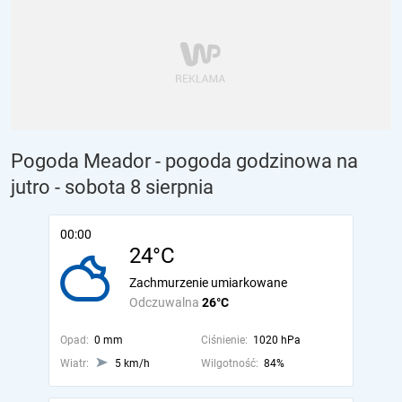
Pogoda Meador - pogoda godzinowa na
jutro
- sobota 8 sierpnia
00:00
24°C
Zachmurzenie umiarkowane
Odczuwalna
26°C
Opad:
0 mm
Ciśnienie:
1020 hPa
Wiatr:
5 km/h
Wilgotność:
84%