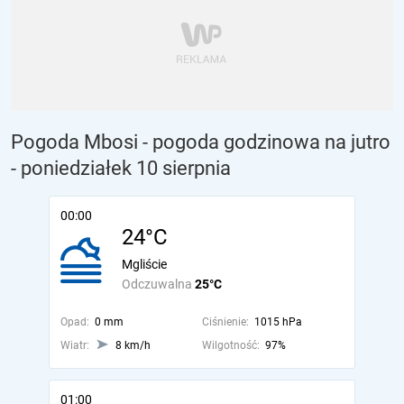
Pogoda Mbosi - pogoda godzinowa na jutro
- poniedziałek 10 sierpnia
00:00
24°C
Mgliście
Odczuwalna
25°C
Opad:
0 mm
Ciśnienie:
1015 hPa
Wiatr:
8 km/h
Wilgotność:
97%
01:00