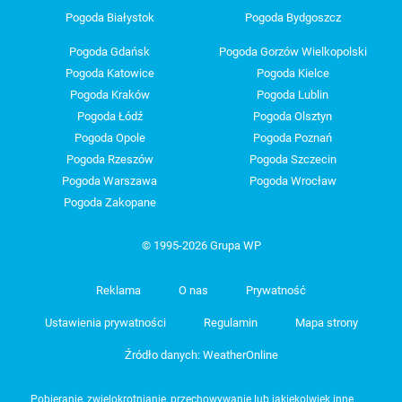
Pogoda Białystok
Pogoda Bydgoszcz
Pogoda Gdańsk
Pogoda Gorzów Wielkopolski
Pogoda Katowice
Pogoda Kielce
Pogoda Kraków
Pogoda Lublin
Pogoda Łódź
Pogoda Olsztyn
Pogoda Opole
Pogoda Poznań
Pogoda Rzeszów
Pogoda Szczecin
Pogoda Warszawa
Pogoda Wrocław
Pogoda Zakopane
© 1995-2026 Grupa WP
Reklama
O nas
Prywatność
Ustawienia prywatności
Regulamin
Mapa strony
Źródło danych: WeatherOnline
Pobieranie, zwielokrotnianie, przechowywanie lub jakiekolwiek inne