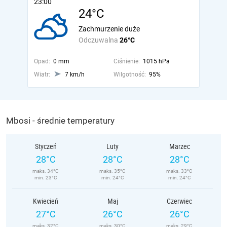
23:00
24°C
Zachmurzenie duże
Odczuwalna
26°C
Opad:
0 mm
Ciśnienie:
1015 hPa
Wiatr:
7 km/h
Wilgotność:
95%
Mbosi - średnie temperatury
Styczeń
Luty
Marzec
28°C
28°C
28°C
maks. 34°C
maks. 35°C
maks. 33°C
min. 23°C
min. 24°C
min. 24°C
Kwiecień
Maj
Czerwiec
27°C
26°C
26°C
maks. 32°C
maks. 30°C
maks. 29°C