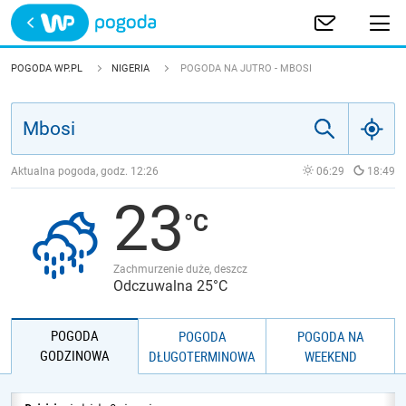
Trwa ładowanie
POLSKA
POGODA WP.PL
NIGERIA
POGODA NA JUTRO - MBOSI
EUROPA
ŚWIAT
Aktualna pogoda, godz.
12:26
06:29
18:49
23
JAKOŚĆ POWIETRZA
Zachmurzenie duże, deszcz
Odczuwalna 25°C
POGODA
POGODA
POGODA NA
GODZINOWA
DŁUGOTERMINOWA
WEEKEND