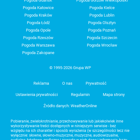
Pogoda Gdańsk
Pogoda Gorzów Wielkopolski
Pogoda Katowice
Pogoda Kielce
Pogoda Kraków
Pogoda Lublin
Pogoda Łódź
Pogoda Olsztyn
Pogoda Opole
Pogoda Poznań
Pogoda Rzeszów
Pogoda Szczecin
Pogoda Warszawa
Pogoda Wrocław
Pogoda Zakopane
© 1995-2026 Grupa WP
Reklama
O nas
Prywatność
Ustawienia prywatności
Regulamin
Mapa strony
Źródło danych: WeatherOnline
Pobieranie, zwielokrotnianie, przechowywanie lub jakiekolwiek inne
wykorzystywanie treści dostępnych w niniejszym serwisie - bez
względu na ich charakter i sposób wyrażenia (w szczególności lecz nie
wyłącznie: słowne, słowno-muzyczne, muzyczne, audiowizualne,
audialne, tekstowe, graficzne i zawarte w nich dane i informacje, bazy