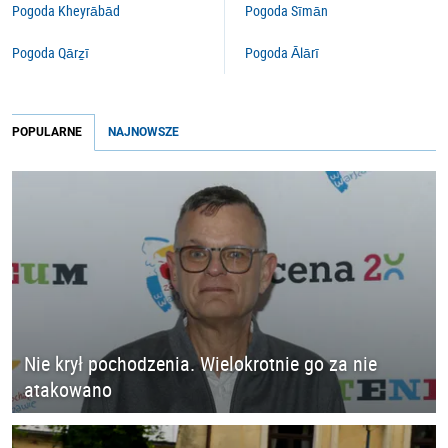
Pogoda Kheyrābād
Pogoda Sīmān
Pogoda Qārẕī
Pogoda Ālārī
POPULARNE
NAJNOWSZE
Nie krył pochodzenia. Wielokrotnie go za nie
atakowano