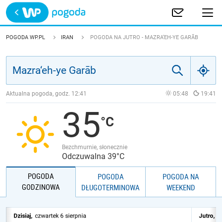
Trwa ładowanie
POLSKA
POGODA WP.PL
IRAN
POGODA NA JUTRO - MAZRA‘EH-YE GARĀB
EUROPA
ŚWIAT
Aktualna pogoda, godz.
12:41
05:48
19:41
35
JAKOŚĆ POWIETRZA
Bezchmurnie, słonecznie
Odczuwalna 39°C
POGODA
POGODA
POGODA NA
GODZINOWA
DŁUGOTERMINOWA
WEEKEND