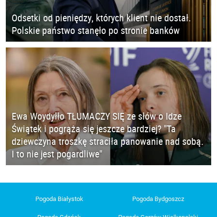
Odsetki od pieniędzy, których klient nie dostał.
Polskie państwo stanęło po stronie banków
Ewa Woydyłło TŁUMACZY SIĘ ze słów o Idze
Świątek i pogrąża się jeszcze bardziej? "Ta
dziewczyna troszkę straciła panowanie nad sobą.
I to nie jest pogardliwe"
Pogoda Białystok
Pogoda Bydgoszcz