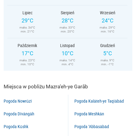
Lipiec
Sierpień
Wrzesień
29°C
28°C
24°C
maks. 34°C
maks. 33°C
maks. 29°C
min. 21°C
min. 20°C
min. 16°C
Październik
Listopad
Grudzień
17°C
10°C
5°C
maks. 23°C
maks. 14°C
maks. 9°C
min. 10°C
min. 4°C
min. -1°C
Miejsca w pobliżu Mazra‘eh-ye Garāb
Pogoda Nowrūzī
Pogoda Kalāteh-ye Taqīābād
Pogoda Dīvāngāh
Pogoda Meshkān
Pogoda Kūshk
Pogoda ‘Abbāsābād