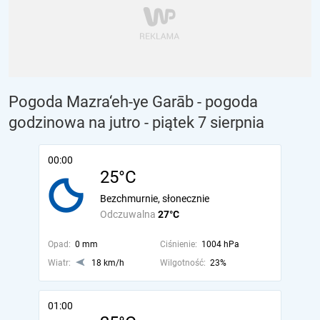
Pogoda Mazra‘eh-ye Garāb - pogoda
godzinowa na jutro
- piątek 7 sierpnia
00:00
25°C
Bezchmurnie, słonecznie
Odczuwalna
27°C
Opad:
0 mm
Ciśnienie:
1004 hPa
Wiatr:
18 km/h
Wilgotność:
23%
01:00