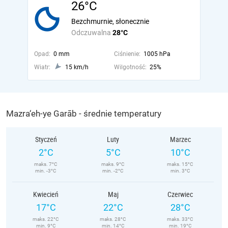
26°C
Bezchmurnie, słonecznie
Odczuwalna
28°C
Opad:
0 mm
Ciśnienie:
1005 hPa
Wiatr:
15 km/h
Wilgotność:
25%
Mazra‘eh-ye Garāb - średnie temperatury
Styczeń
Luty
Marzec
2°C
5°C
10°C
maks. 7°C
maks. 9°C
maks. 15°C
min. -3°C
min. -2°C
min. 3°C
Kwiecień
Maj
Czerwiec
17°C
22°C
28°C
maks. 22°C
maks. 28°C
maks. 33°C
min. 9°C
min. 14°C
min. 19°C