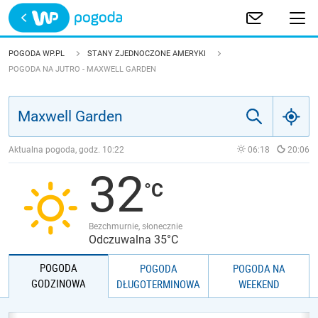
Trwa ładowanie
POLSKA
POGODA WP.PL
STANY ZJEDNOCZONE AMERYKI
POGODA NA JUTRO - MAXWELL GARDEN
EUROPA
ŚWIAT
Aktualna pogoda, godz.
10:22
06:18
20:06
JAKOŚĆ POWIETRZA
32
Bezchmurnie, słonecznie
Odczuwalna 35°C
POGODA
POGODA
POGODA NA
GODZINOWA
DŁUGOTERMINOWA
WEEKEND