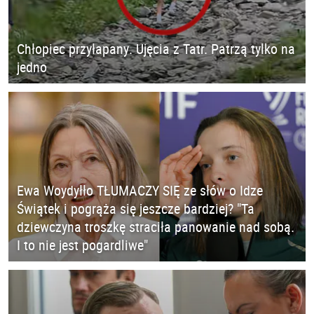
Chłopiec przyłapany. Ujęcia z Tatr. Patrzą tylko na
jedno
Ewa Woydyłło TŁUMACZY SIĘ ze słów o Idze
Świątek i pogrąża się jeszcze bardziej? "Ta
dziewczyna troszkę straciła panowanie nad sobą.
I to nie jest pogardliwe"