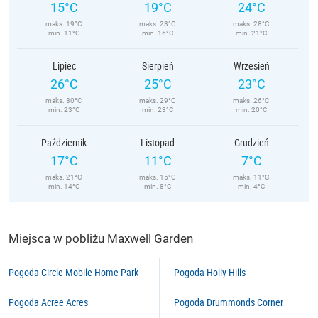
15°C
19°C
24°C
maks. 19°C
maks. 23°C
maks. 28°C
min. 11°C
min. 16°C
min. 21°C
Lipiec
Sierpień
Wrzesień
26°C
25°C
23°C
maks. 30°C
maks. 29°C
maks. 26°C
min. 23°C
min. 23°C
min. 20°C
Październik
Listopad
Grudzień
17°C
11°C
7°C
maks. 21°C
maks. 15°C
maks. 11°C
min. 14°C
min. 8°C
min. 4°C
Miejsca w pobliżu Maxwell Garden
Pogoda Circle Mobile Home Park
Pogoda Holly Hills
Pogoda Acree Acres
Pogoda Drummonds Corner