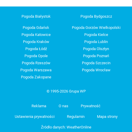
Pogoda Białystok
Pogoda Bydgoszcz
Pogoda Gdańsk
Pogoda Gorzów Wielkopolski
Pogoda Katowice
Pogoda Kielce
Pogoda Kraków
Pogoda Lublin
Pogoda Łódź
Pogoda Olsztyn
Pogoda Opole
Pogoda Poznań
Pogoda Rzeszów
Pogoda Szczecin
Pogoda Warszawa
Pogoda Wrocław
Pogoda Zakopane
© 1995-2026 Grupa WP
Reklama
O nas
Prywatność
Ustawienia prywatności
Regulamin
Mapa strony
Źródło danych: WeatherOnline