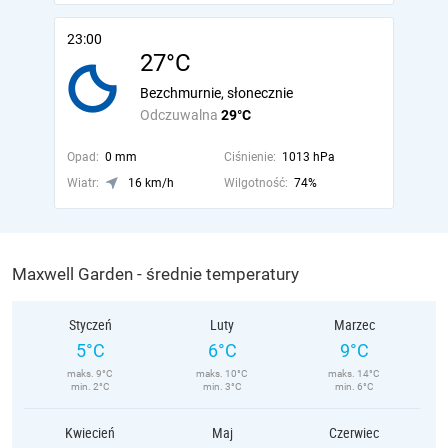
23:00
27°C
Bezchmurnie, słonecznie
Odczuwalna
29°C
Opad:
0 mm
Ciśnienie:
1013 hPa
Wiatr:
16 km/h
Wilgotność:
74%
Maxwell Garden - średnie temperatury
Styczeń
Luty
Marzec
5°C
6°C
9°C
maks. 9°C
maks. 10°C
maks. 14°C
min. 2°C
min. 3°C
min. 6°C
Kwiecień
Maj
Czerwiec