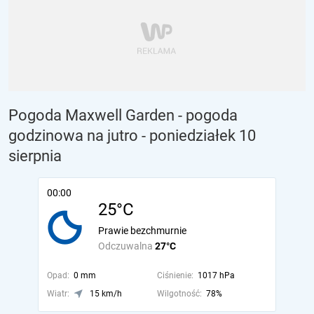
Pogoda Maxwell Garden - pogoda
godzinowa na jutro
- poniedziałek 10
sierpnia
00:00
25°C
Prawie bezchmurnie
Odczuwalna
27°C
Opad:
0 mm
Ciśnienie:
1017 hPa
Wiatr:
15 km/h
Wilgotność:
78%