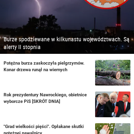
Burze spodziewane w kilkunastu województwach. Są
alerty II stopnia
Potężna burza zaskoczyła pielgrzymów.
Konar drzewa runął na wiernych
Rok prezydentury Nawrockiego, obietnice
wyborcze PiS [SKRÓT DNIA]
"Grad wielkości pięści". Opłakane skutki
potężnej nawałnicy