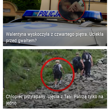
Walentyna wyskoczyła z czwartego piętra. Uciekła
przed gwałtem?
Chłopiec przyłapany. Ujęcia z Tatr. Patrzą tylko na
jedno