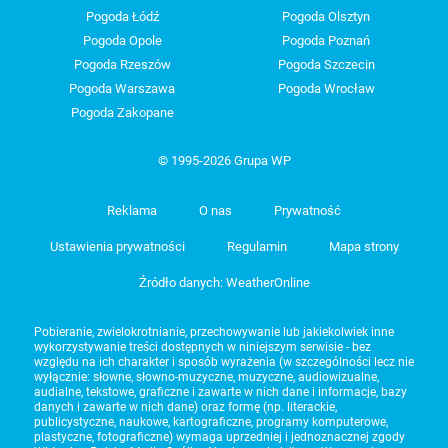
Pogoda Łódź
Pogoda Olsztyn
Pogoda Opole
Pogoda Poznań
Pogoda Rzeszów
Pogoda Szczecin
Pogoda Warszawa
Pogoda Wrocław
Pogoda Zakopane
© 1995-2026 Grupa WP
Reklama
O nas
Prywatność
Ustawienia prywatności
Regulamin
Mapa strony
Źródło danych: WeatherOnline
Pobieranie, zwielokrotnianie, przechowywanie lub jakiekolwiek inne
wykorzystywanie treści dostępnych w niniejszym serwisie - bez
względu na ich charakter i sposób wyrażenia (w szczególności lecz nie
wyłącznie: słowne, słowno-muzyczne, muzyczne, audiowizualne,
audialne, tekstowe, graficzne i zawarte w nich dane i informacje, bazy
danych i zawarte w nich dane) oraz formę (np. literackie,
publicystyczne, naukowe, kartograficzne, programy komputerowe,
plastyczne, fotograficzne) wymaga uprzedniej i jednoznacznej zgody