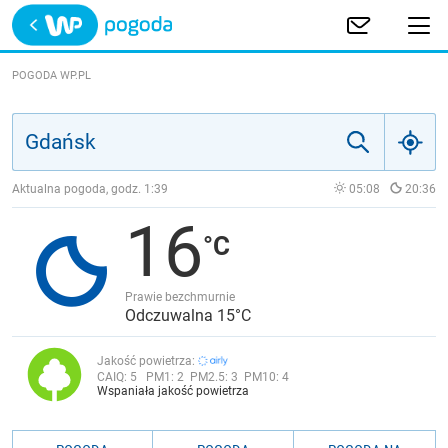
Trwa ładowanie
POLSKA
POGODA WP.PL
EUROPA
ŚWIAT
Aktualna pogoda, godz.
1:39
05:08
20:36
16
JAKOŚĆ POWIETRZA
Prawie bezchmurnie
Odczuwalna 15°C
Jakość powietrza:
CAIQ:
5
PM1:
2
PM2.5:
3
PM10:
4
Wspaniała jakość powietrza