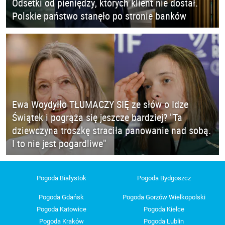
Odsetki od pieniędzy, których klient nie dostał.
Polskie państwo stanęło po stronie banków
Ewa Woydyłło TŁUMACZY SIĘ ze słów o Idze
Świątek i pogrąża się jeszcze bardziej? "Ta
dziewczyna troszkę straciła panowanie nad sobą.
I to nie jest pogardliwe"
Pogoda Białystok
Pogoda Bydgoszcz
Pogoda Gdańsk
Pogoda Gorzów Wielkopolski
Pogoda Katowice
Pogoda Kielce
Pogoda Kraków
Pogoda Lublin