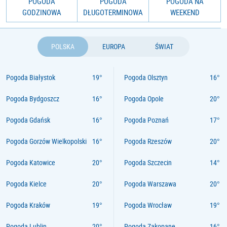
POGODA
POGODA
POGODA NA
GODZINOWA
DŁUGOTERMINOWA
WEEKEND
POLSKA
EUROPA
ŚWIAT
Pogoda Białystok
Pogoda Olsztyn
Pogoda Bydgoszcz
Pogoda Opole
Pogoda Gdańsk
Pogoda Poznań
Pogoda Gorzów Wielkopolski
Pogoda Rzeszów
Pogoda Katowice
Pogoda Szczecin
Pogoda Kielce
Pogoda Warszawa
Pogoda Kraków
Pogoda Wrocław
Pogoda Lublin
Pogoda Zakopane