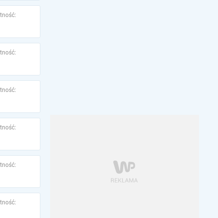
tność:
tność:
tność:
tność:
tność:
tność: