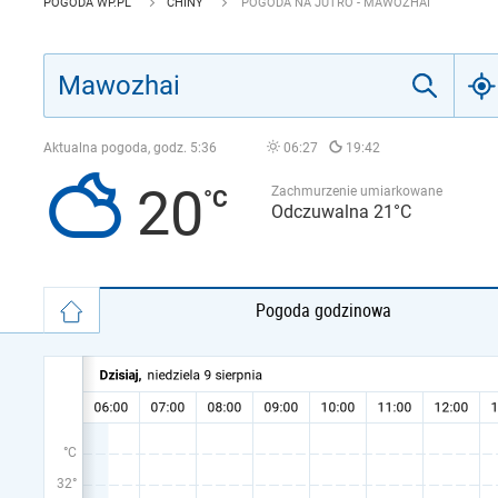
POGODA WP.PL
CHINY
POGODA NA JUTRO - MAWOZHAI
Aktualna pogoda, godz.
5:36
06:27
19:42
20
Zachmurzenie umiarkowane
Odczuwalna 21°C
Pogoda godzinowa
°C
32°