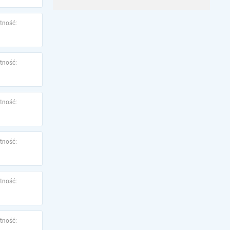
tność:
tność:
tność:
tność:
tność:
tność: