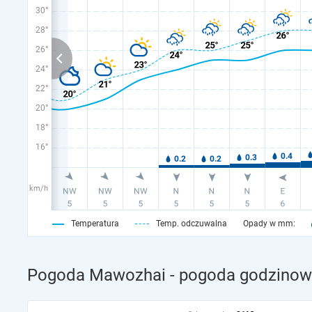
30°
28°
26°
24°
22°
20°
18°
16°
km/h
Temperatura
Temp. odczuwalna
Opady w mm:
Pogoda Mawozhai - pogoda godzinowa