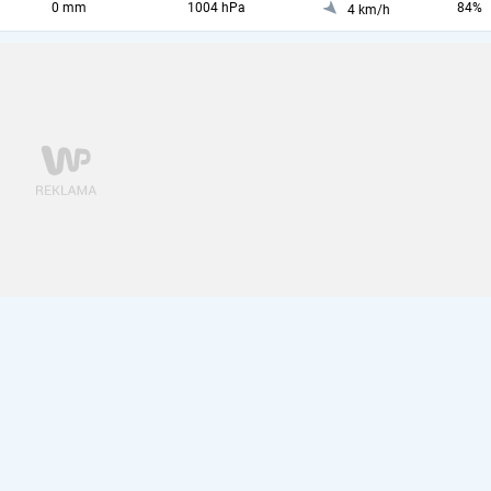
0 mm
1004 hPa
84%
4 km/h