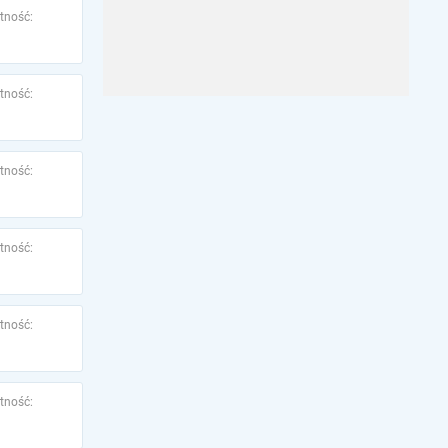
tność:
tność:
tność:
tność:
tność:
tność: