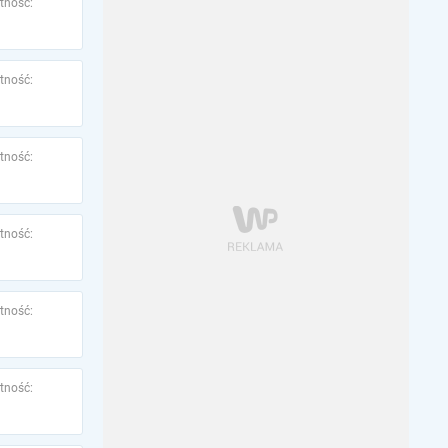
tność:
tność:
tność:
tność:
tność:
tność: