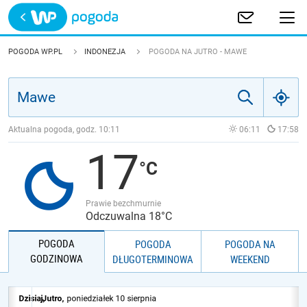
Trwa ładowanie
POLSKA
POGODA WP.PL
INDONEZJA
POGODA NA JUTRO - MAWE
EUROPA
ŚWIAT
Aktualna pogoda, godz.
10:11
06:11
17:58
17
JAKOŚĆ POWIETRZA
Prawie bezchmurnie
Odczuwalna 18°C
POGODA
POGODA
POGODA NA
GODZINOWA
DŁUGOTERMINOWA
WEEKEND