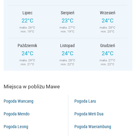
Lipiec
Sierpień
Wrzesień
22°C
23°C
24°C
maks. 26°C
maks. 27°C
maks. 28°C
min. 19°C
min. 19°C
min. 20°C
Październik
Listopad
Grudzień
24°C
24°C
24°C
maks. 29°C
maks. 28°C
maks. 27°C
min. 21°C
min. 22°C
min. 22°C
Miejsca w pobliżu Mawe
Pogoda Wancang
Pogoda Laru
Pogoda Mendo
Pogoda Meti Dua
Pogoda Leong
Pogoda Waerambung