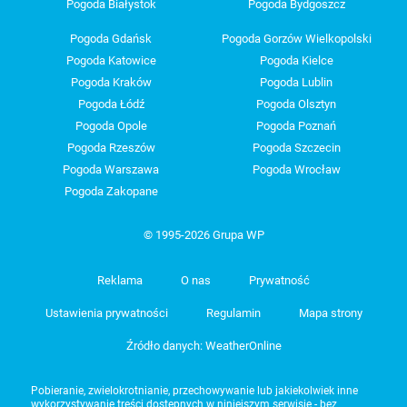
Pogoda Białystok
Pogoda Bydgoszcz
Pogoda Gdańsk
Pogoda Gorzów Wielkopolski
Pogoda Katowice
Pogoda Kielce
Pogoda Kraków
Pogoda Lublin
Pogoda Łódź
Pogoda Olsztyn
Pogoda Opole
Pogoda Poznań
Pogoda Rzeszów
Pogoda Szczecin
Pogoda Warszawa
Pogoda Wrocław
Pogoda Zakopane
© 1995-2026 Grupa WP
Reklama
O nas
Prywatność
Ustawienia prywatności
Regulamin
Mapa strony
Źródło danych: WeatherOnline
Pobieranie, zwielokrotnianie, przechowywanie lub jakiekolwiek inne
wykorzystywanie treści dostępnych w niniejszym serwisie - bez