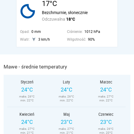
17°C
Bezchmurnie, słonecznie
Odczuwalna
18°C
Opad:
0 mm
Ciśnienie:
1012 hPa
Wiatr:
3 km/h
Wilgotność:
90%
Mawe - średnie temperatury
Styczeń
Luty
Marzec
24°C
24°C
24°C
maks. 26°C
maks. 26°C
maks. 27°C
min. 22°C
min. 22°C
min. 22°C
Kwiecień
Maj
Czerwiec
24°C
23°C
23°C
maks. 27°C
maks. 27°C
maks. 26°C
min. 21°C
min. 21°C
min. 20°C