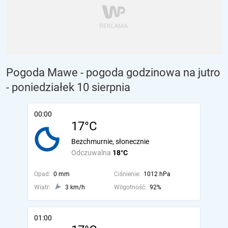
Pogoda Mawe - pogoda godzinowa na jutro
- poniedziałek 10 sierpnia
00:00
17°C
Bezchmurnie, słonecznie
Odczuwalna
18°C
Opad:
0 mm
Ciśnienie:
1012 hPa
Wiatr:
3 km/h
Wilgotność:
92%
01:00