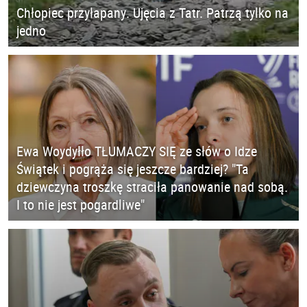
Chłopiec przyłapany. Ujęcia z Tatr. Patrzą tylko na
jedno
Ewa Woydyłło TŁUMACZY SIĘ ze słów o Idze
Świątek i pogrąża się jeszcze bardziej? "Ta
dziewczyna troszkę straciła panowanie nad sobą.
I to nie jest pogardliwe"