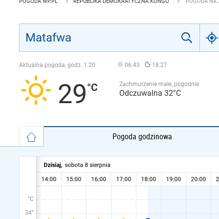
POGODA WP.PL
REPUBLIKA DEMOKRATYCZNA KONGO
POGODA NA 
Aktualna pogoda, godz.
1:20
06:43
18:27
29
Zachmurzenie małe, pogodnie
Odczuwalna 32°C
Pogoda godzinowa
°C
34°