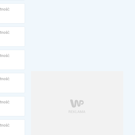
tność:
tność:
tność:
tność:
tność:
tność: