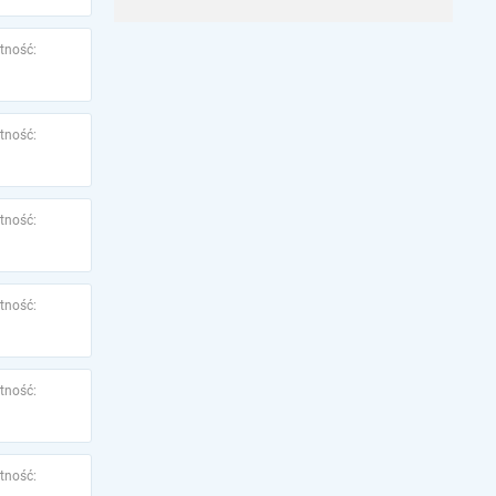
tność:
tność:
tność:
tność:
tność:
tność: