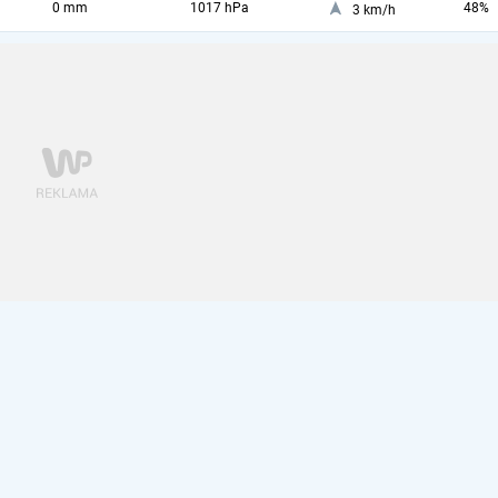
0 mm
1017 hPa
48%
3 km/h