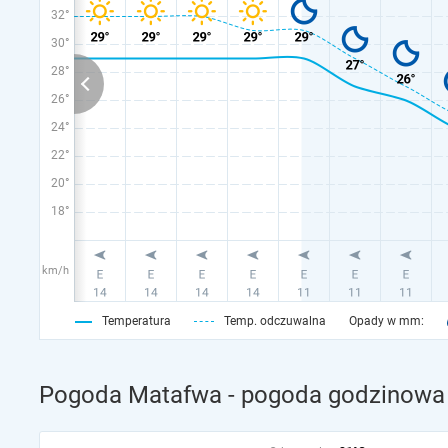
32°
30°
28°
26°
24°
22°
20°
18°
km/h
Temperatura
Temp. odczuwalna
Opady w mm:
Pogoda Matafwa - pogoda godzinowa 