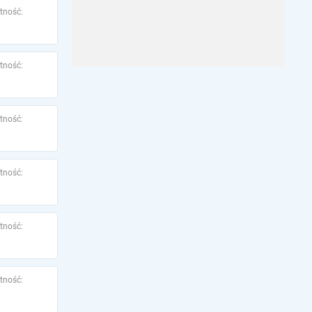
tność:
tność:
tność:
tność:
tność:
tność: