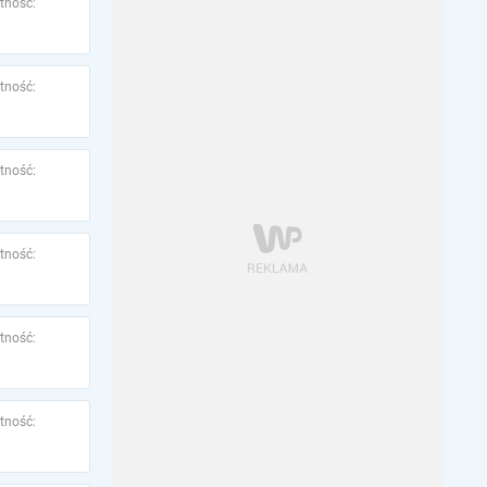
tność:
tność:
tność:
tność:
tność:
tność: