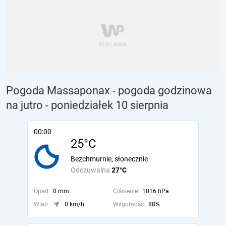
Pogoda Massaponax - pogoda godzinowa
na jutro
- poniedziałek 10 sierpnia
00:00
25°C
Bezchmurnie, słonecznie
Odczuwalna
27°C
Opad:
0 mm
Ciśnienie:
1016 hPa
Wiatr:
0 km/h
Wilgotność:
88%