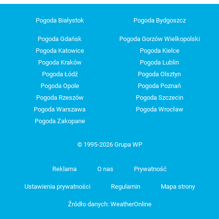
Pogoda Białystok
Pogoda Bydgoszcz
Pogoda Gdańsk
Pogoda Gorzów Wielkopolski
Pogoda Katowice
Pogoda Kielce
Pogoda Kraków
Pogoda Lublin
Pogoda Łódź
Pogoda Olsztyn
Pogoda Opole
Pogoda Poznań
Pogoda Rzeszów
Pogoda Szczecin
Pogoda Warszawa
Pogoda Wrocław
Pogoda Zakopane
© 1995-2026 Grupa WP
Reklama
O nas
Prywatność
Ustawienia prywatności
Regulamin
Mapa strony
Źródło danych: WeatherOnline