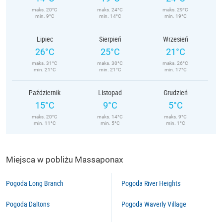
maks. 20°C
maks. 24°C
maks. 29°C
min. 9°C
min. 14°C
min. 19°C
Lipiec
Sierpień
Wrzesień
26°C
25°C
21°C
maks. 31°C
maks. 30°C
maks. 26°C
min. 21°C
min. 21°C
min. 17°C
Październik
Listopad
Grudzień
15°C
9°C
5°C
maks. 20°C
maks. 14°C
maks. 9°C
min. 11°C
min. 5°C
min. 1°C
Miejsca w pobliżu Massaponax
Pogoda Long Branch
Pogoda River Heights
Pogoda Daltons
Pogoda Waverly Village