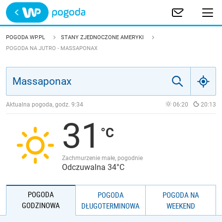
Trwa ładowanie
POLSKA
POGODA WP.PL
STANY ZJEDNOCZONE AMERYKI
POGODA NA JUTRO - MASSAPONAX
EUROPA
ŚWIAT
Aktualna pogoda, godz.
9:34
06:20
20:13
JAKOŚĆ POWIETRZA
31
Zachmurzenie małe, pogodnie
Odczuwalna 34°C
POGODA
POGODA
POGODA NA
GODZINOWA
DŁUGOTERMINOWA
WEEKEND