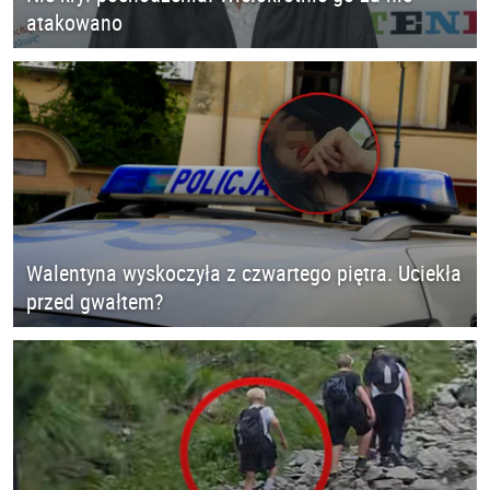
atakowano
Walentyna wyskoczyła z czwartego piętra. Uciekła
przed gwałtem?