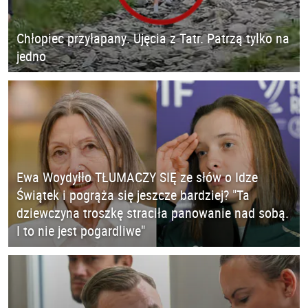
Chłopiec przyłapany. Ujęcia z Tatr. Patrzą tylko na
jedno
Ewa Woydyłło TŁUMACZY SIĘ ze słów o Idze
Świątek i pogrąża się jeszcze bardziej? "Ta
dziewczyna troszkę straciła panowanie nad sobą.
I to nie jest pogardliwe"