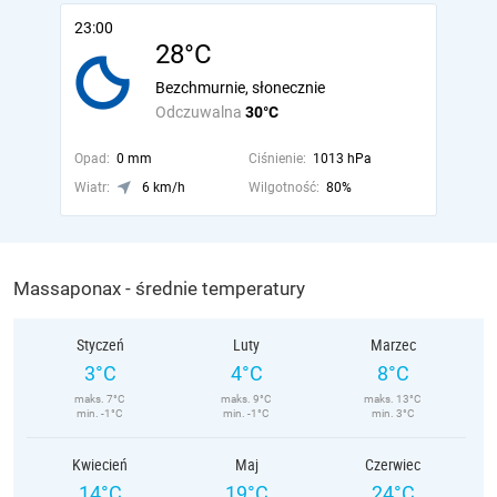
23:00
28°C
Bezchmurnie, słonecznie
Odczuwalna
30°C
Opad:
0 mm
Ciśnienie:
1013 hPa
Wiatr:
6 km/h
Wilgotność:
80%
Massaponax - średnie temperatury
Styczeń
Luty
Marzec
3°C
4°C
8°C
maks. 7°C
maks. 9°C
maks. 13°C
min. -1°C
min. -1°C
min. 3°C
Kwiecień
Maj
Czerwiec
14°C
19°C
24°C