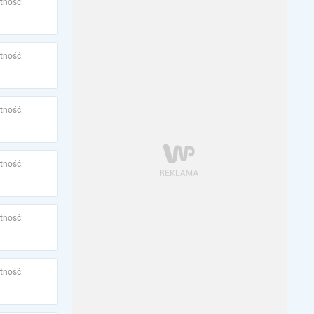
tność:
tność:
tność:
tność:
tność:
tność: