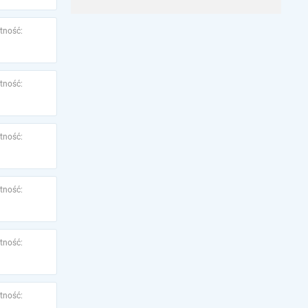
tność:
tność:
tność:
tność:
tność:
tność: