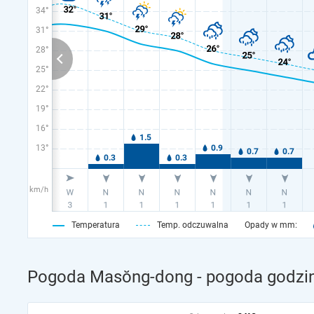
34°
31°
28°
25°
22°
19°
16°
13°
km/h
Temperatura
Temp. odczuwalna
Opady w mm:
Pogoda Masŏng-dong - pogoda godzin