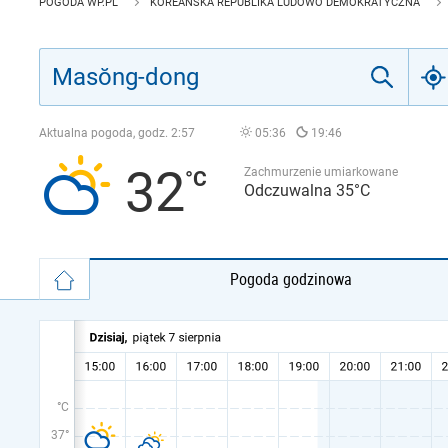
POGODA WP.PL
KOREAŃSKA REPUBLIKA LUDOWO DEMOKRATYCZNA
Aktualna pogoda, godz.
2:57
05:36
19:46
32
Zachmurzenie umiarkowane
Odczuwalna 35°C
Pogoda godzinowa
°C
37°