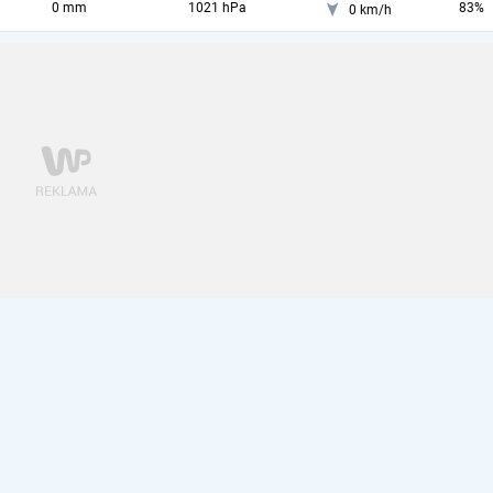
0 mm
1021 hPa
83%
0 km/h