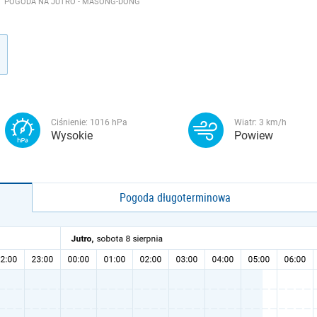
POGODA NA JUTRO - MASŎNG-DONG
Ciśnienie:
1016
hPa
Wiatr:
3
km/h
Wysokie
Powiew
Pogoda długoterminowa