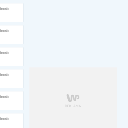
tność:
tność:
tność:
tność:
tność:
tność: