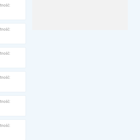
tność:
tność:
tność:
tność:
tność:
tność: