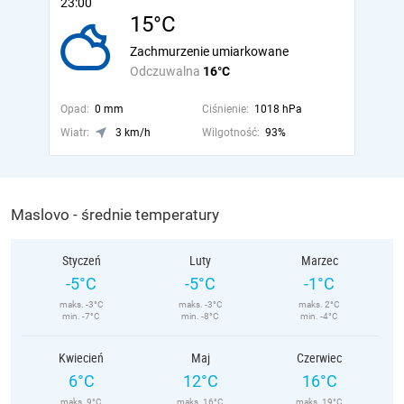
23:00
15°C
Zachmurzenie umiarkowane
Odczuwalna
16°C
Opad:
0 mm
Ciśnienie:
1018 hPa
Wiatr:
3 km/h
Wilgotność:
93%
Maslovo - średnie temperatury
Styczeń
Luty
Marzec
-5°C
-5°C
-1°C
maks. -3°C
maks. -3°C
maks. 2°C
min. -7°C
min. -8°C
min. -4°C
Kwiecień
Maj
Czerwiec
6°C
12°C
16°C
maks. 9°C
maks. 16°C
maks. 19°C