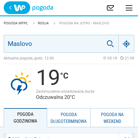
Trwa ładowanie
POLSKA
POGODA WP.PL
ROSJA
POGODA NA JUTRO - MASLOVO
EUROPA
ŚWIAT
Aktualna pogoda, godz.
12:06
05:18
21:09
19
JAKOŚĆ POWIETRZA
Zachmurzenie umiarkowane, burze
Odczuwalna 20°C
POGODA
POGODA
POGODA NA
GODZINOWA
DŁUGOTERMINOWA
WEEKEND