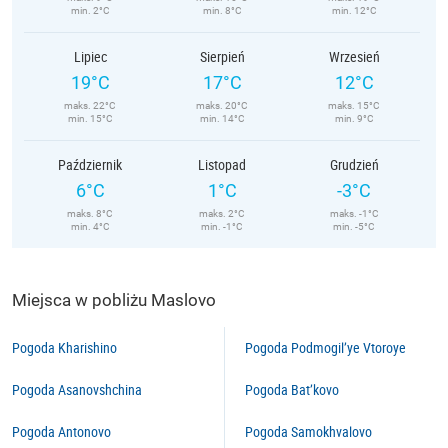
min. 2°C
min. 8°C
min. 12°C
Lipiec
Sierpień
Wrzesień
19°C
17°C
12°C
maks. 22°C
maks. 20°C
maks. 15°C
min. 15°C
min. 14°C
min. 9°C
Październik
Listopad
Grudzień
6°C
1°C
-3°C
maks. 8°C
maks. 2°C
maks. -1°C
min. 4°C
min. -1°C
min. -5°C
Miejsca w pobliżu Maslovo
Pogoda Kharishino
Pogoda Podmogil’ye Vtoroye
Pogoda Asanovshchina
Pogoda Bat’kovo
Pogoda Antonovo
Pogoda Samokhvalovo