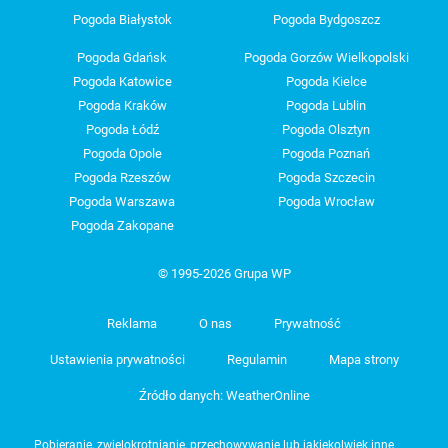
Pogoda Białystok
Pogoda Bydgoszcz
Pogoda Gdańsk
Pogoda Gorzów Wielkopolski
Pogoda Katowice
Pogoda Kielce
Pogoda Kraków
Pogoda Lublin
Pogoda Łódź
Pogoda Olsztyn
Pogoda Opole
Pogoda Poznań
Pogoda Rzeszów
Pogoda Szczecin
Pogoda Warszawa
Pogoda Wrocław
Pogoda Zakopane
© 1995-2026 Grupa WP
Reklama
O nas
Prywatność
Ustawienia prywatności
Regulamin
Mapa strony
Źródło danych: WeatherOnline
Pobieranie, zwielokrotnianie, przechowywanie lub jakiekolwiek inne