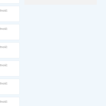
tność:
tność:
tność:
tność:
tność:
tność: