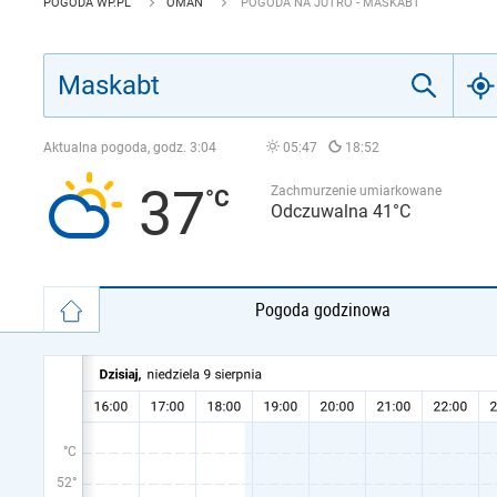
POGODA WP.PL
OMAN
POGODA NA JUTRO - MASKABT
Aktualna pogoda, godz.
3:04
05:47
18:52
37
Zachmurzenie umiarkowane
Odczuwalna 41°C
Pogoda godzinowa
°C
52°