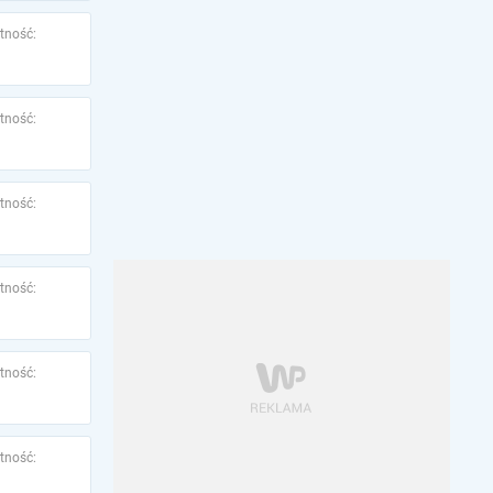
tność:
tność:
tność:
tność:
tność:
tność: