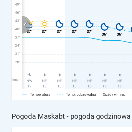
49°
46°
43°
40°
37°
34°
31°
28°
km/h
Temperatura
Temp. odczuwalna
Opady w mm:
Pogoda Maskabt - pogoda godzinowa 