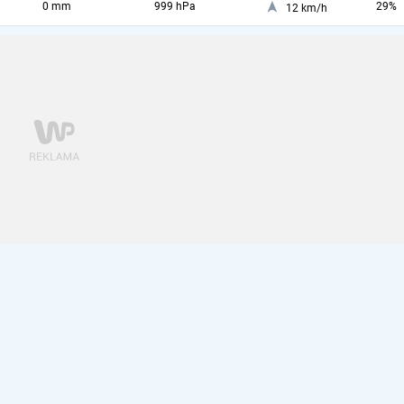
0 mm
999 hPa
29%
12 km/h