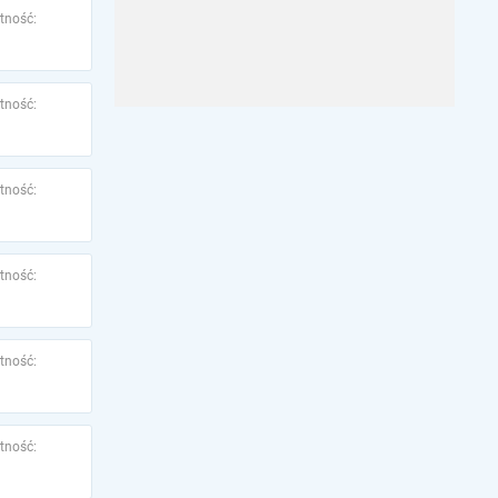
tność:
tność:
tność:
tność:
tność:
tność: