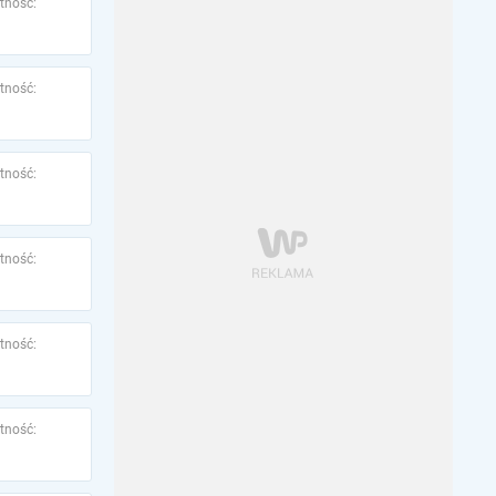
tność:
tność:
tność:
tność:
tność:
tność: