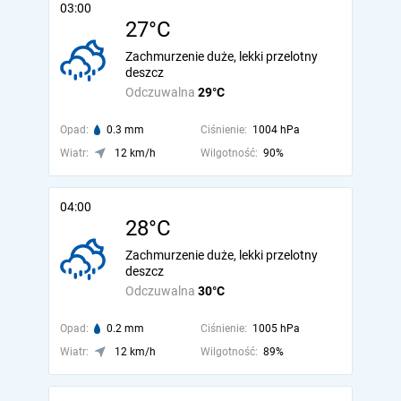
03:00
27°C
Zachmurzenie duże, lekki przelotny
deszcz
Odczuwalna
29°C
Opad:
0.3 mm
Ciśnienie:
1004 hPa
Wiatr:
12 km/h
Wilgotność:
90%
04:00
28°C
Zachmurzenie duże, lekki przelotny
deszcz
Odczuwalna
30°C
Opad:
0.2 mm
Ciśnienie:
1005 hPa
Wiatr:
12 km/h
Wilgotność:
89%