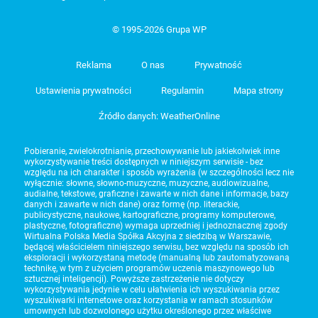
© 1995-2026 Grupa WP
Reklama
O nas
Prywatność
Ustawienia prywatności
Regulamin
Mapa strony
Źródło danych: WeatherOnline
Pobieranie, zwielokrotnianie, przechowywanie lub jakiekolwiek inne
wykorzystywanie treści dostępnych w niniejszym serwisie - bez
względu na ich charakter i sposób wyrażenia (w szczególności lecz nie
wyłącznie: słowne, słowno-muzyczne, muzyczne, audiowizualne,
audialne, tekstowe, graficzne i zawarte w nich dane i informacje, bazy
danych i zawarte w nich dane) oraz formę (np. literackie,
publicystyczne, naukowe, kartograficzne, programy komputerowe,
plastyczne, fotograficzne) wymaga uprzedniej i jednoznacznej zgody
Wirtualna Polska Media Spółka Akcyjna z siedzibą w Warszawie,
będącej właścicielem niniejszego serwisu, bez względu na sposób ich
eksploracji i wykorzystaną metodę (manualną lub zautomatyzowaną
technikę, w tym z użyciem programów uczenia maszynowego lub
sztucznej inteligencji). Powyższe zastrzeżenie nie dotyczy
wykorzystywania jedynie w celu ułatwienia ich wyszukiwania przez
wyszukiwarki internetowe oraz korzystania w ramach stosunków
umownych lub dozwolonego użytku określonego przez właściwe