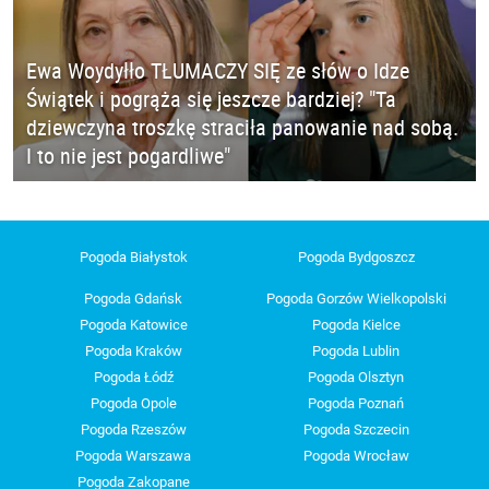
Ewa Woydyłło TŁUMACZY SIĘ ze słów o Idze
Świątek i pogrąża się jeszcze bardziej? "Ta
dziewczyna troszkę straciła panowanie nad sobą.
I to nie jest pogardliwe"
Pogoda Białystok
Pogoda Bydgoszcz
Pogoda Gdańsk
Pogoda Gorzów Wielkopolski
Pogoda Katowice
Pogoda Kielce
Pogoda Kraków
Pogoda Lublin
Pogoda Łódź
Pogoda Olsztyn
Pogoda Opole
Pogoda Poznań
Pogoda Rzeszów
Pogoda Szczecin
Pogoda Warszawa
Pogoda Wrocław
Pogoda Zakopane