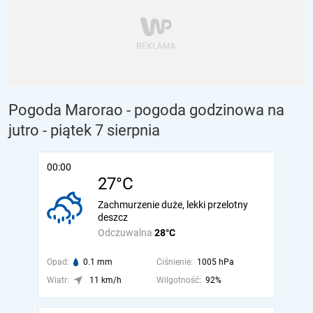
Pogoda Marorao - pogoda godzinowa na
jutro
- piątek 7 sierpnia
00:00
27°C
Zachmurzenie duże, lekki przelotny
deszcz
Odczuwalna
28°C
Opad:
0.1 mm
Ciśnienie:
1005 hPa
Wiatr:
11 km/h
Wilgotność:
92%