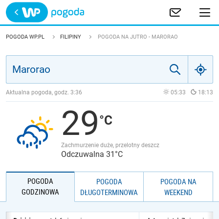
Trwa ładowanie
POLSKA
POGODA WP.PL
FILIPINY
POGODA NA JUTRO - MARORAO
EUROPA
ŚWIAT
Aktualna pogoda, godz.
3:36
05:33
18:13
29
JAKOŚĆ POWIETRZA
Zachmurzenie duże, przelotny deszcz
Odczuwalna 31°C
POGODA
POGODA
POGODA NA
GODZINOWA
DŁUGOTERMINOWA
WEEKEND