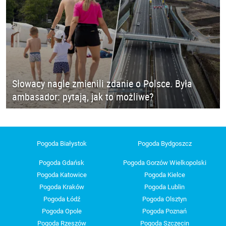
Słowacy nagle zmienili zdanie o Polsce. Była
ambasador: pytają, jak to możliwe?
Pogoda Białystok
Pogoda Bydgoszcz
Pogoda Gdańsk
Pogoda Gorzów Wielkopolski
Pogoda Katowice
Pogoda Kielce
Pogoda Kraków
Pogoda Lublin
Pogoda Łódź
Pogoda Olsztyn
Pogoda Opole
Pogoda Poznań
Pogoda Rzeszów
Pogoda Szczecin