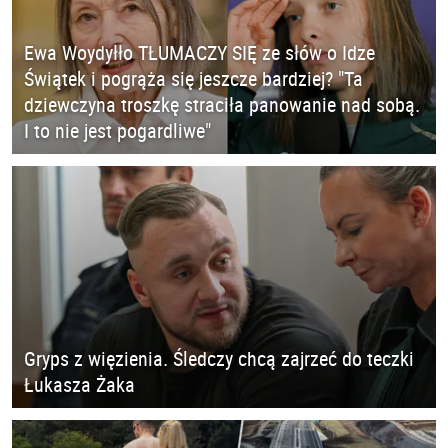
Ewa Woydyłło TŁUMACZY SIĘ ze słów o Idze
Świątek i pogrąża się jeszcze bardziej? "Ta
dziewczyna troszkę straciła panowanie nad sobą.
I to nie jest pogardliwe"
Gryps z więzienia. Śledczy chcą zajrzeć do teczki
Łukasza Żaka