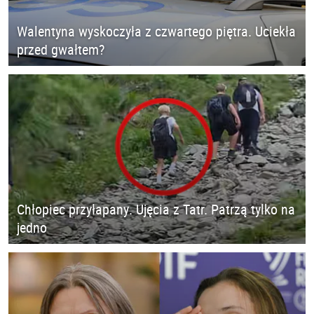
Walentyna wyskoczyła z czwartego piętra. Uciekła
przed gwałtem?
Chłopiec przyłapany. Ujęcia z Tatr. Patrzą tylko na
jedno