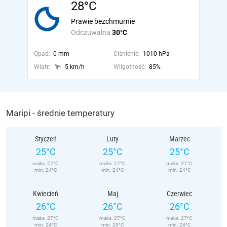
28°C
Prawie bezchmurnie
Odczuwalna
30°C
Opad:
0 mm
Ciśnienie:
1010 hPa
Wiatr:
5 km/h
Wilgotność:
85%
Maripi - średnie temperatury
Styczeń
Luty
Marzec
25°C
25°C
25°C
maks. 27°C
maks. 27°C
maks. 27°C
min. 24°C
min. 24°C
min. 24°C
Kwiecień
Maj
Czerwiec
26°C
26°C
26°C
maks. 27°C
maks. 27°C
maks. 27°C
min. 24°C
min. 25°C
min. 24°C