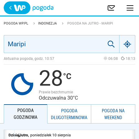
Trwa ładowanie
POLSKA
POGODA WP.PL
INDONEZJA
POGODA NA JUTRO - MARIPI
EUROPA
ŚWIAT
Aktualna pogoda, godz.
10:57
06:08
18:13
28
JAKOŚĆ POWIETRZA
Prawie bezchmurnie
Odczuwalna 30°C
POGODA
POGODA
POGODA NA
GODZINOWA
DŁUGOTERMINOWA
WEEKEND