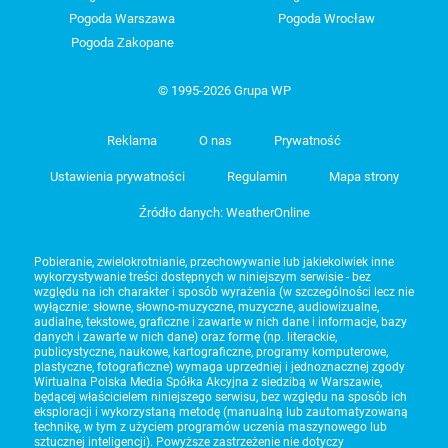
Pogoda Warszawa
Pogoda Wrocław
Pogoda Zakopane
© 1995-2026 Grupa WP
Reklama
O nas
Prywatność
Ustawienia prywatności
Regulamin
Mapa strony
Źródło danych: WeatherOnline
Pobieranie, zwielokrotnianie, przechowywanie lub jakiekolwiek inne
wykorzystywanie treści dostępnych w niniejszym serwisie - bez
względu na ich charakter i sposób wyrażenia (w szczególności lecz nie
wyłącznie: słowne, słowno-muzyczne, muzyczne, audiowizualne,
audialne, tekstowe, graficzne i zawarte w nich dane i informacje, bazy
danych i zawarte w nich dane) oraz formę (np. literackie,
publicystyczne, naukowe, kartograficzne, programy komputerowe,
plastyczne, fotograficzne) wymaga uprzedniej i jednoznacznej zgody
Wirtualna Polska Media Spółka Akcyjna z siedzibą w Warszawie,
będącej właścicielem niniejszego serwisu, bez względu na sposób ich
eksploracji i wykorzystaną metodę (manualną lub zautomatyzowaną
technikę, w tym z użyciem programów uczenia maszynowego lub
sztucznej inteligencji). Powyższe zastrzeżenie nie dotyczy