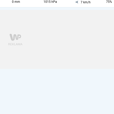
0 mm
1015 hPa
75%
7 km/h