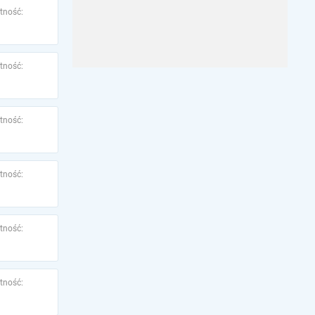
tność:
tność:
tność:
tność:
tność:
tność: