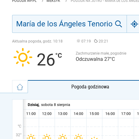
POGODA WP.PL
MEKSYK
POGODA NA JUTRO - MARÍA DE LOS ÁNGE
Aktualna pogoda, godz.
10:18
07:19
20:21
26
Zachmurzenie małe, pogodnie
Odczuwalna 27°C
Pogoda godzinowa
°C
32°