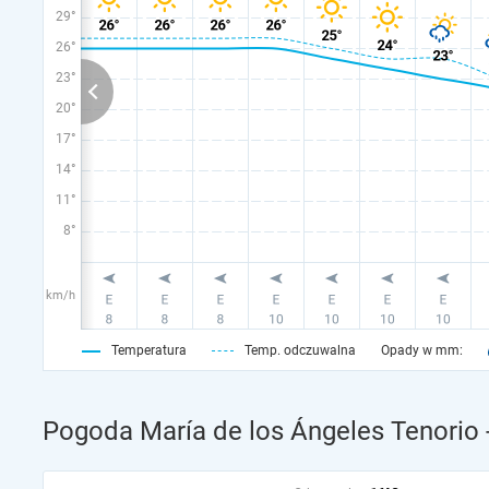
29°
26°
23°
20°
17°
14°
11°
8°
km/h
Temperatura
Temp. odczuwalna
Opady w mm:
Pogoda María de los Ángeles Tenorio 