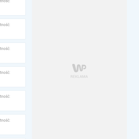
tność:
tność:
tność:
tność:
tność:
tność: