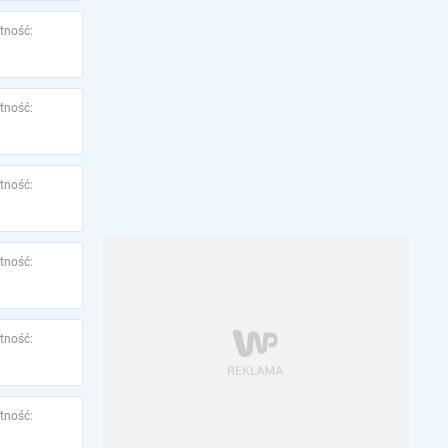
tność:
tność:
tność:
tność:
tność:
tność: