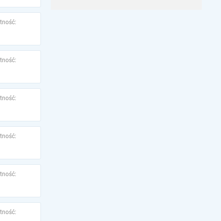
tność:
tność:
tność:
tność:
tność:
tność: