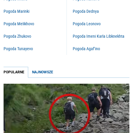
Pogoda Marinki
Pogoda Dednya
Pogoda Melikhovo
Pogoda Leonovo
Pogoda Zhukovo
Pogoda Imeni Karla Libknekhta
Pogoda Tunayevo
Pogoda Agaf’ino
POPULARNE
NAJNOWSZE