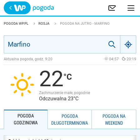
Trwa ładowanie
POLSKA
POGODA WP.PL
ROSJA
POGODA NA JUTRO - MARFINO
EUROPA
ŚWIAT
Aktualna pogoda, godz.
9:20
04:57
20:19
22
JAKOŚĆ POWIETRZA
Zachmurzenie małe, pogodnie
Odczuwalna 23°C
POGODA
POGODA
POGODA NA
GODZINOWA
DŁUGOTERMINOWA
WEEKEND