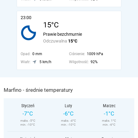
23:00
15°C
Prawie bezchmurnie
Odczuwalna
15°C
Opad:
0 mm
Ciśnienie:
1009 hPa
Wiatr:
5 km/h
Wilgotność:
92%
Marfino - średnie temperatury
Styczeń
Luty
Marzec
-7°C
-6°C
-1°C
maks. -5°C
maks. -4°C
maks. 1°C
min. -10°C
min. -10°C
min. -6°C