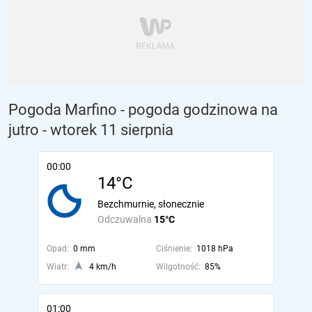
Pogoda Marfino - pogoda godzinowa na
jutro
- wtorek 11 sierpnia
00:00
14°C
Bezchmurnie, słonecznie
Odczuwalna
15°C
Opad:
0 mm
Ciśnienie:
1018 hPa
Wiatr:
4 km/h
Wilgotność:
85%
01:00