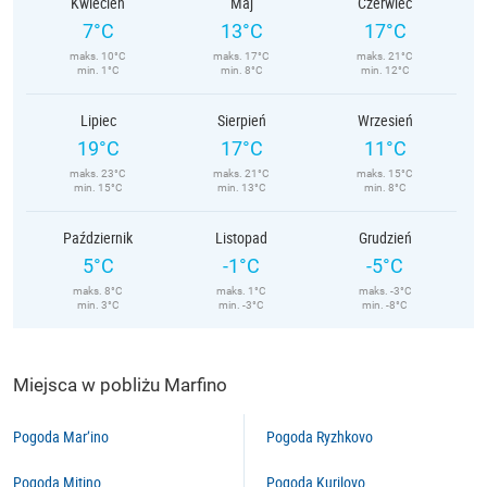
Kwiecień
Maj
Czerwiec
7°C
13°C
17°C
maks. 10°C
maks. 17°C
maks. 21°C
min. 1°C
min. 8°C
min. 12°C
Lipiec
Sierpień
Wrzesień
19°C
17°C
11°C
maks. 23°C
maks. 21°C
maks. 15°C
min. 15°C
min. 13°C
min. 8°C
Październik
Listopad
Grudzień
5°C
-1°C
-5°C
maks. 8°C
maks. 1°C
maks. -3°C
min. 3°C
min. -3°C
min. -8°C
Miejsca w pobliżu Marfino
Pogoda Mar’ino
Pogoda Ryzhkovo
Pogoda Mitino
Pogoda Kurilovo