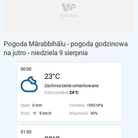
Pogoda Mārabbihālu - pogoda godzinowa
na jutro
- niedziela 9 sierpnia
00:00
23°C
Zachmurzenie umiarkowane
Odczuwalna
24°C
Opad:
0 mm
Ciśnienie:
1005 hPa
Wiatr:
9 km/h
Wilgotność:
90%
01:00