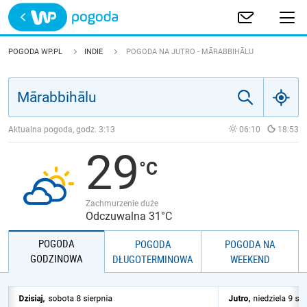
Trwa ładowanie
POLSKA
POGODA WP.PL
INDIE
POGODA NA JUTRO - MĀRABBIHĀLU
EUROPA
ŚWIAT
Aktualna pogoda, godz.
3:13
06:10
18:53
29
JAKOŚĆ POWIETRZA
Zachmurzenie duże
Odczuwalna 31°C
POGODA
POGODA
POGODA NA
GODZINOWA
DŁUGOTERMINOWA
WEEKEND