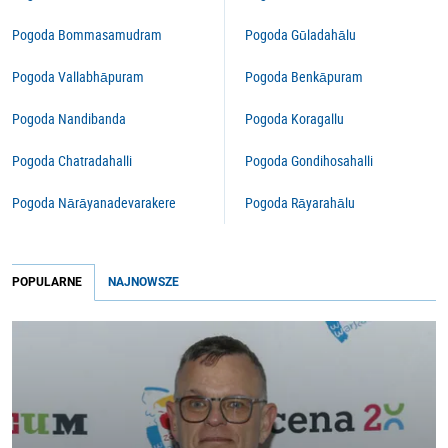
Pogoda Bommasamudram
Pogoda Gūladahālu
Pogoda Vallabhāpuram
Pogoda Benkāpuram
Pogoda Nandibanda
Pogoda Koragallu
Pogoda Chatradahalli
Pogoda Gondihosahalli
Pogoda Nārāyanadevarakere
Pogoda Rāyarahālu
POPULARNE
NAJNOWSZE