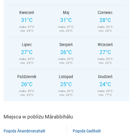
Kwiecień
Maj
Czerwiec
31°C
31°C
28°C
maks. 37°C
maks. 37°C
maks. 32°C
min. 25°C
min. 25°C
min. 24°C
Lipiec
Sierpień
Wrzesień
27°C
26°C
27°C
maks. 30°C
maks. 30°C
maks. 30°C
min. 23°C
min. 23°C
min. 22°C
Październik
Listopad
Grudzień
26°C
25°C
24°C
maks. 30°C
maks. 30°C
maks. 29°C
min. 22°C
min. 20°C
min. 17°C
Miejsca w pobliżu Mārabbihālu
Pogoda Ānandevanahalli
Pogoda Gadihalli