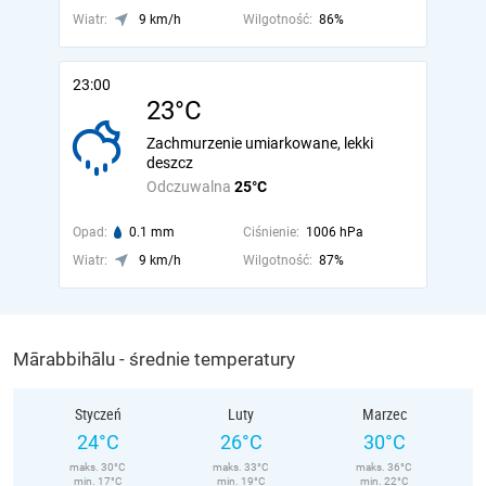
Wiatr:
9 km/h
Wilgotność:
86%
23:00
23°C
Zachmurzenie umiarkowane, lekki
deszcz
Odczuwalna
25°C
Opad:
0.1 mm
Ciśnienie:
1006 hPa
Wiatr:
9 km/h
Wilgotność:
87%
Mārabbihālu - średnie temperatury
Styczeń
Luty
Marzec
24°C
26°C
30°C
maks. 30°C
maks. 33°C
maks. 36°C
min. 17°C
min. 19°C
min. 22°C