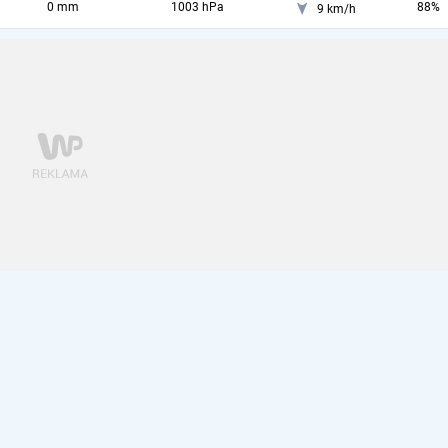
0 mm
1003 hPa
88%
9 km/h