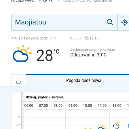
POGODA WP.PL
CHINY
POGODA NA JUTRO - MAOJIATOU
Aktualna pogoda, godz.
5:17
05:50
19:15
28
Zachmurzenie umiarkowane
Odczuwalna 30°C
Pogoda godzinowa
°C
37°