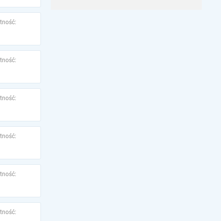
tność:
tność:
tność:
tność:
tność:
tność: