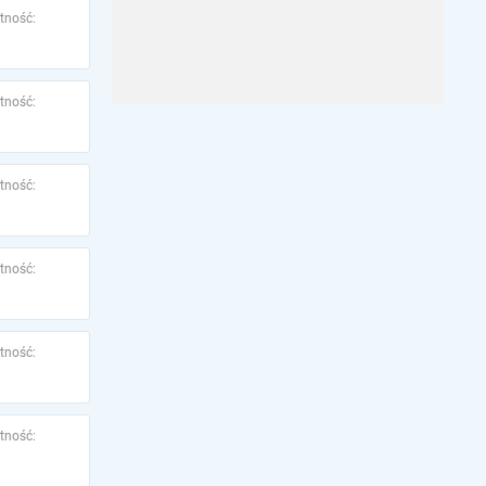
tność:
tność:
tność:
tność:
tność:
tność: