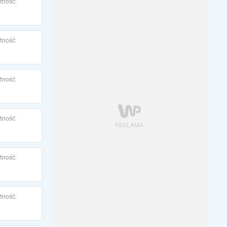
tność:
tność:
tność:
tność:
tność:
tność: