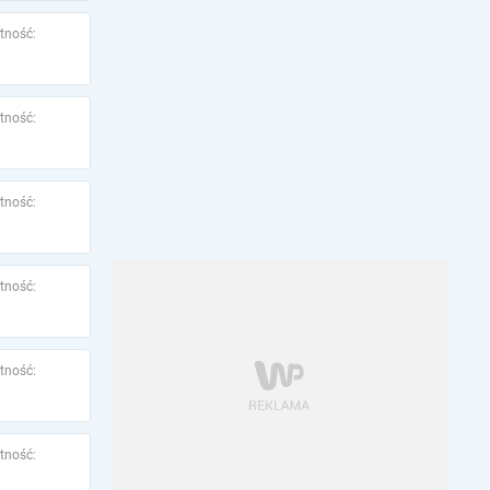
tność:
tność:
tność:
tność:
tność:
tność: