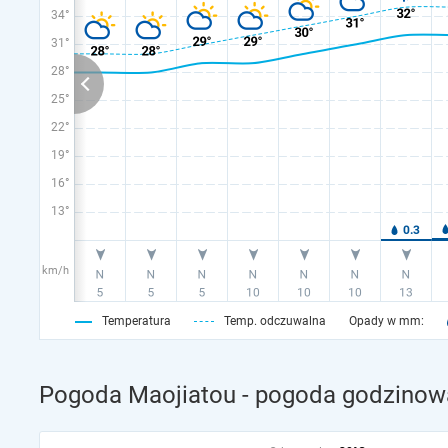
34°
31°
28°
25°
22°
19°
16°
13°
km/h
Temperatura
Temp. odczuwalna
Opady w mm:
Pogoda Maojiatou - pogoda godzinowa