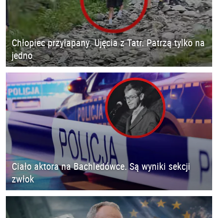
Chłopiec przyłapany. Ujęcia z Tatr. Patrzą tylko na
jedno
Ciało aktora na Bachledówce. Są wyniki sekcji
zwłok