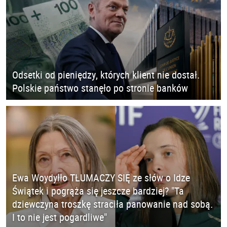
Odsetki od pieniędzy, których klient nie dostał.
Polskie państwo stanęło po stronie banków
Ewa Woydyłło TŁUMACZY SIĘ ze słów o Idze
Świątek i pogrąża się jeszcze bardziej? "Ta
dziewczyna troszkę straciła panowanie nad sobą.
I to nie jest pogardliwe"