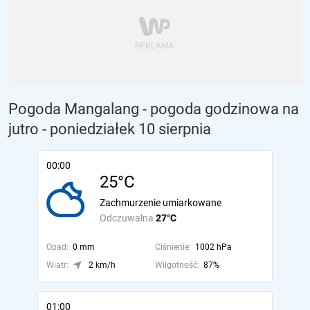
Pogoda Mangalang - pogoda godzinowa na
jutro
- poniedziałek 10 sierpnia
00:00
25°C
Zachmurzenie umiarkowane
Odczuwalna
27°C
Opad:
0 mm
Ciśnienie:
1002 hPa
Wiatr:
2 km/h
Wilgotność:
87%
01:00