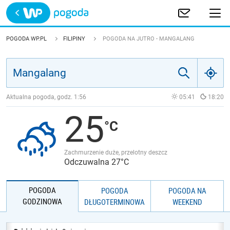
Trwa ładowanie
POLSKA
POGODA WP.PL
FILIPINY
POGODA NA JUTRO - MANGALANG
EUROPA
ŚWIAT
Aktualna pogoda, godz.
1:56
05:41
18:20
25
JAKOŚĆ POWIETRZA
Zachmurzenie duże, przelotny deszcz
Odczuwalna 27°C
POGODA
POGODA
POGODA NA
GODZINOWA
DŁUGOTERMINOWA
WEEKEND