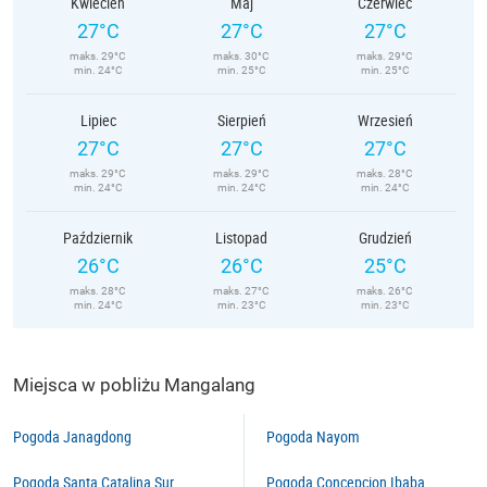
Kwiecień
Maj
Czerwiec
27°C
27°C
27°C
maks. 29°C
maks. 30°C
maks. 29°C
min. 24°C
min. 25°C
min. 25°C
Lipiec
Sierpień
Wrzesień
27°C
27°C
27°C
maks. 29°C
maks. 29°C
maks. 28°C
min. 24°C
min. 24°C
min. 24°C
Październik
Listopad
Grudzień
26°C
26°C
25°C
maks. 28°C
maks. 27°C
maks. 26°C
min. 24°C
min. 23°C
min. 23°C
Miejsca w pobliżu Mangalang
Pogoda Janagdong
Pogoda Nayom
Pogoda Santa Catalina Sur
Pogoda Concepcion Ibaba