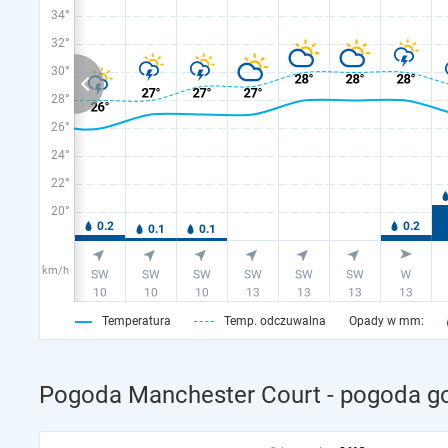
34°
32°
30°
28°
26°
24°
22°
20°
km/h
Temperatura
Temp. odczuwalna
Opady w mm:
Pogoda Manchester Court - pogoda go