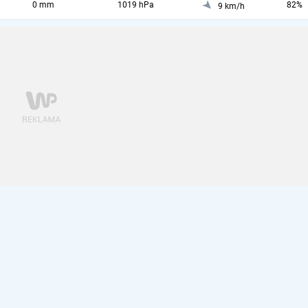
0 mm
1019 hPa
82%
9 km/h