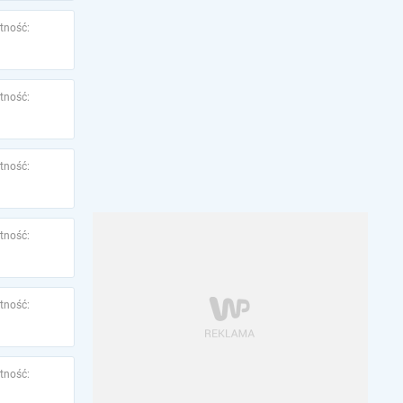
tność:
tność:
tność:
tność:
tność:
tność: