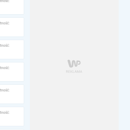
tność:
tność:
tność:
tność:
tność:
tność: