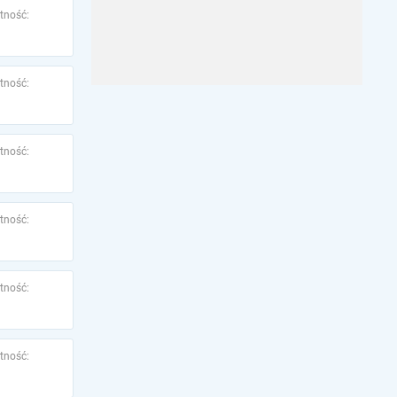
tność:
tność:
tność:
tność:
tność:
tność: