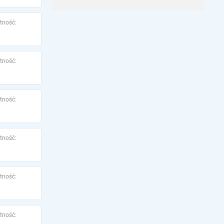
tność:
tność:
tność:
tność:
tność:
tność: