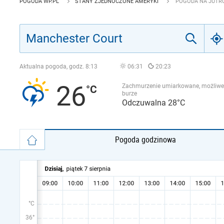
POGODA WP.PL
STANY ZJEDNOCZONE AMERYKI
POGODA NA JUTR
Aktualna pogoda, godz.
8:13
06:31
20:23
26
Zachmurzenie umiarkowane, możliwe
burze
Odczuwalna 28°C
Pogoda godzinowa
°C
36°