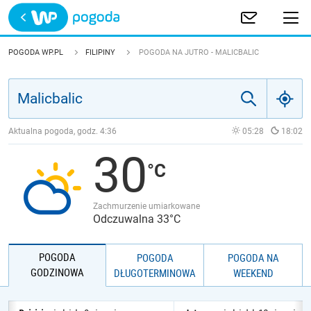
Trwa ładowanie
POLSKA
POGODA WP.PL
FILIPINY
POGODA NA JUTRO - MALICBALIC
EUROPA
ŚWIAT
Aktualna pogoda, godz.
4:36
05:28
18:02
30
JAKOŚĆ POWIETRZA
Zachmurzenie umiarkowane
Odczuwalna 33°C
POGODA
POGODA
POGODA NA
GODZINOWA
DŁUGOTERMINOWA
WEEKEND