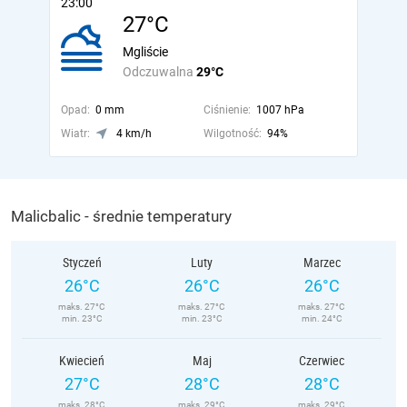
23:00
27°C
Mgliście
Odczuwalna
29°C
Opad:
0 mm
Ciśnienie:
1007 hPa
Wiatr:
4 km/h
Wilgotność:
94%
Malicbalic - średnie temperatury
Styczeń
Luty
Marzec
26°C
26°C
26°C
maks. 27°C
maks. 27°C
maks. 27°C
min. 23°C
min. 23°C
min. 24°C
Kwiecień
Maj
Czerwiec
27°C
28°C
28°C
maks. 28°C
maks. 29°C
maks. 29°C