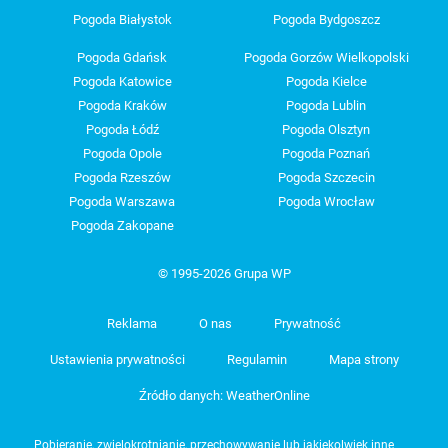
Pogoda Białystok
Pogoda Bydgoszcz
Pogoda Gdańsk
Pogoda Gorzów Wielkopolski
Pogoda Katowice
Pogoda Kielce
Pogoda Kraków
Pogoda Lublin
Pogoda Łódź
Pogoda Olsztyn
Pogoda Opole
Pogoda Poznań
Pogoda Rzeszów
Pogoda Szczecin
Pogoda Warszawa
Pogoda Wrocław
Pogoda Zakopane
© 1995-2026 Grupa WP
Reklama
O nas
Prywatność
Ustawienia prywatności
Regulamin
Mapa strony
Źródło danych: WeatherOnline
Pobieranie, zwielokrotnianie, przechowywanie lub jakiekolwiek inne