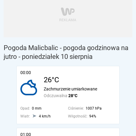
Pogoda Malicbalic - pogoda godzinowa na
jutro
- poniedziałek 10 sierpnia
00:00
26°C
Zachmurzenie umiarkowane
Odczuwalna
28°C
Opad:
0 mm
Ciśnienie:
1007 hPa
Wiatr:
4 km/h
Wilgotność:
94%
01:00