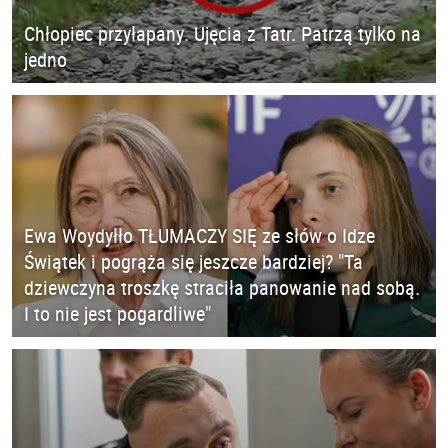
Chłopiec przyłapany. Ujęcia z Tatr. Patrzą tylko na
jedno
Ewa Woydyłło TŁUMACZY SIĘ ze słów o Idze
Świątek i pogrąża się jeszcze bardziej? "Ta
dziewczyna troszkę straciła panowanie nad sobą.
I to nie jest pogardliwe"