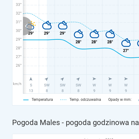
33°
32°
31°
30°
29°
28°
27°
26°
km/h
Temperatura
Temp. odczuwalna
Opady w mm:
Pogoda Males - pogoda godzinowa na 