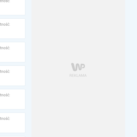
tność:
tność:
tność:
tność:
tność:
tność: