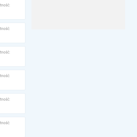
tność:
tność:
tność:
tność:
tność:
tność: