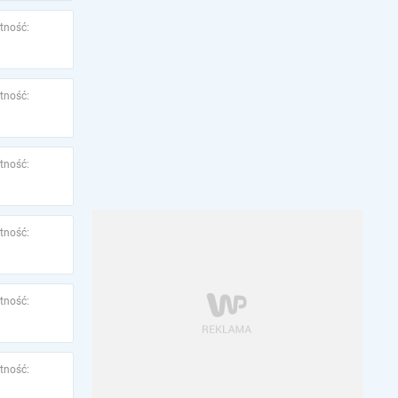
tność:
tność:
tność:
tność:
tność:
tność: