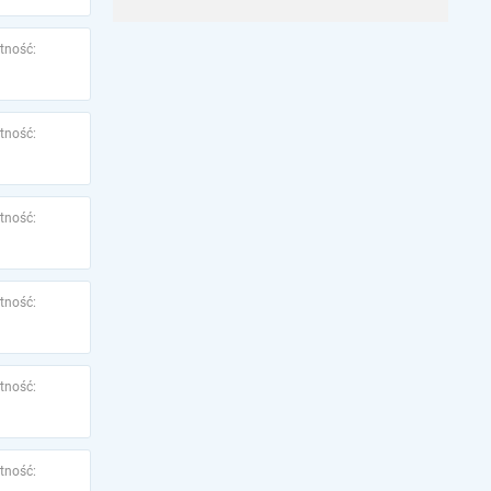
tność:
tność:
tność:
tność:
tność:
tność: