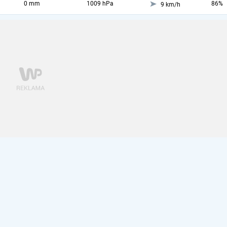
0 mm
1009 hPa
86%
9 km/h