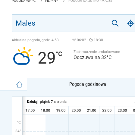
POGODA WP.PL
FILIPINY
POGODA NA JUTRO - MALES
Aktualna pogoda, godz.
4:53
06:02
18:30
29
Zachmurzenie umiarkowane
Odczuwalna 32°C
Pogoda godzinowa
°C
34°