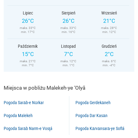
Lipiec
Sierpień
Wrzesień
26°C
26°C
21°C
maks. 33°C
maks. 33°C
maks. 28°C
min. 17°C
min. 16°C
min. 12°C
Październik
Listopad
Grudzień
15°C
7°C
2°C
maks. 21°C
maks. 12°C
maks. 6°C
min. 7°C
min. 1°C
min. -4°C
Miejsca w pobliżu Malekeh-ye ‘Olyā
Pogoda Sarāb-e Nūrkar
Pogoda Gerdekāneh
Pogoda Malekeh
Pogoda Dar Kasān
Pogoda Sarāb Narm-e Vosţá
Pogoda Kārvānsarā-ye Soflá