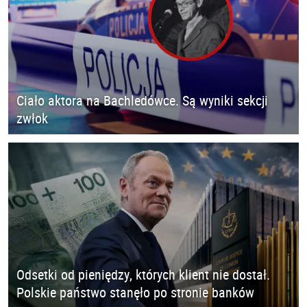
Ciało aktora na Bachledówce. Są wyniki sekcji
zwłok
Odsetki od pieniędzy, których klient nie dostał.
Polskie państwo stanęło po stronie banków