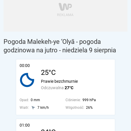
Pogoda Malekeh-ye ‘Olyā - pogoda
godzinowa na jutro
- niedziela 9 sierpnia
00:00
25°C
Prawie bezchmurnie
Odczuwalna
27°C
Opad:
0 mm
Ciśnienie:
999 hPa
Wiatr:
7 km/h
Wilgotność:
26%
01:00