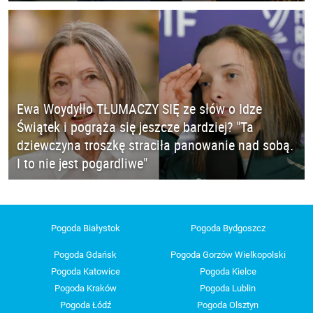
Ewa Woydyłło TŁUMACZY SIĘ ze słów o Idze
Świątek i pogrąża się jeszcze bardziej? "Ta
dziewczyna troszkę straciła panowanie nad sobą.
I to nie jest pogardliwe"
Pogoda Białystok
Pogoda Bydgoszcz
Pogoda Gdańsk
Pogoda Gorzów Wielkopolski
Pogoda Katowice
Pogoda Kielce
Pogoda Kraków
Pogoda Lublin
Pogoda Łódź
Pogoda Olsztyn