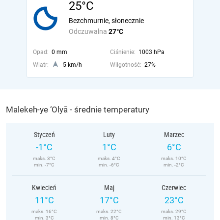
25°C
Bezchmurnie, słonecznie
Odczuwalna
27°C
Opad:
0 mm
Ciśnienie:
1003 hPa
Wiatr:
5 km/h
Wilgotność:
27%
Malekeh-ye ‘Olyā - średnie temperatury
Styczeń
Luty
Marzec
-1°C
1°C
6°C
maks. 3°C
maks. 4°C
maks. 10°C
min. -7°C
min. -6°C
min. -2°C
Kwiecień
Maj
Czerwiec
11°C
17°C
23°C
maks. 16°C
maks. 22°C
maks. 29°C
min. 3°C
min. 8°C
min. 13°C