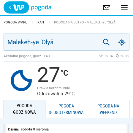
Trwa ładowanie
POLSKA
POGODA WP.PL
IRAN
POGODA NA JUTRO - MALEKEH-YE ‘OLYĀ
EUROPA
ŚWIAT
Aktualna pogoda, godz.
3:43
06:34
20:12
27
JAKOŚĆ POWIETRZA
Prawie bezchmurnie
Odczuwalna 29°C
POGODA
POGODA
POGODA NA
GODZINOWA
DŁUGOTERMINOWA
WEEKEND