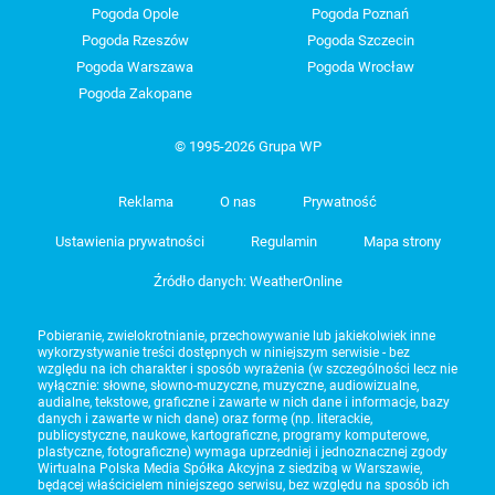
Pogoda Opole
Pogoda Poznań
Pogoda Rzeszów
Pogoda Szczecin
Pogoda Warszawa
Pogoda Wrocław
Pogoda Zakopane
© 1995-2026 Grupa WP
Reklama
O nas
Prywatność
Ustawienia prywatności
Regulamin
Mapa strony
Źródło danych: WeatherOnline
Pobieranie, zwielokrotnianie, przechowywanie lub jakiekolwiek inne
wykorzystywanie treści dostępnych w niniejszym serwisie - bez
względu na ich charakter i sposób wyrażenia (w szczególności lecz nie
wyłącznie: słowne, słowno-muzyczne, muzyczne, audiowizualne,
audialne, tekstowe, graficzne i zawarte w nich dane i informacje, bazy
danych i zawarte w nich dane) oraz formę (np. literackie,
publicystyczne, naukowe, kartograficzne, programy komputerowe,
plastyczne, fotograficzne) wymaga uprzedniej i jednoznacznej zgody
Wirtualna Polska Media Spółka Akcyjna z siedzibą w Warszawie,
będącej właścicielem niniejszego serwisu, bez względu na sposób ich