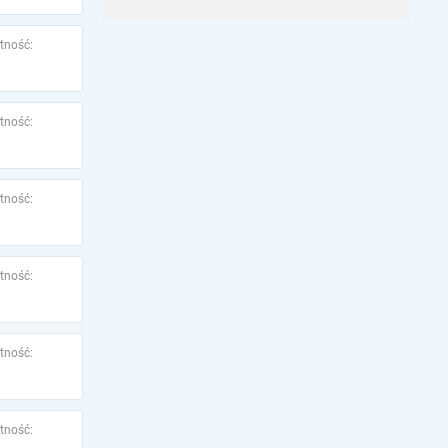
tność:
tność:
tność:
tność:
tność:
tność: