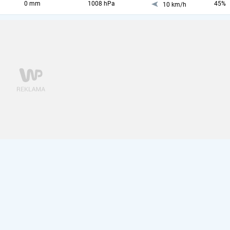
0 mm
1008 hPa
45%
10 km/h