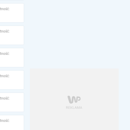
tność:
tność:
tność:
tność:
tność:
tność: