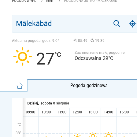
POGODA WP.PL
IRAN
POGODA NA JUTRO - MĀLEKĀBĀD
Aktualna pogoda, godz.
9:04
05:49
19:39
27
Zachmurzenie małe, pogodnie
Odczuwalna 29°C
Pogoda godzinowa
°C
38°