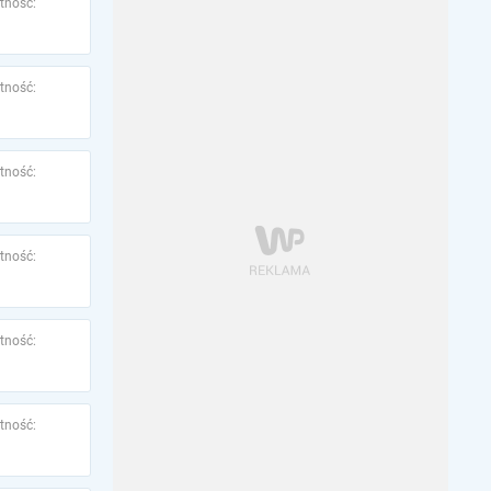
tność:
tność:
tność:
tność:
tność:
tność: