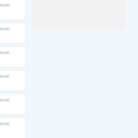
tność:
tność:
tność:
tność:
tność:
tność: