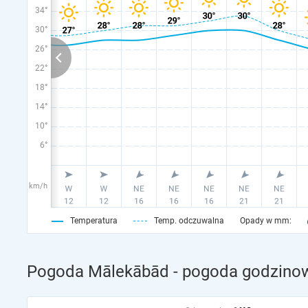
34°
30°
26°
22°
18°
14°
10°
6°
km/h
Temperatura
Temp. odczuwalna
Opady w mm:
Pogoda Mālekābād - pogoda godzinow