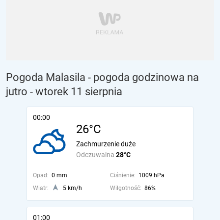
Pogoda Malasila - pogoda godzinowa na
jutro
- wtorek 11 sierpnia
00:00
26°C
Zachmurzenie duże
Odczuwalna
28°C
Opad:
0 mm
Ciśnienie:
1009 hPa
Wiatr:
5 km/h
Wilgotność:
86%
01:00