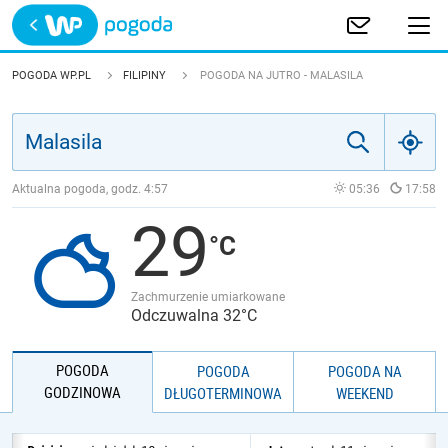
Trwa ładowanie
POLSKA
POGODA WP.PL
FILIPINY
POGODA NA JUTRO - MALASILA
EUROPA
ŚWIAT
Aktualna pogoda, godz.
4:57
05:36
17:58
29
JAKOŚĆ POWIETRZA
Zachmurzenie umiarkowane
Odczuwalna 32°C
POGODA
POGODA
POGODA NA
GODZINOWA
DŁUGOTERMINOWA
WEEKEND