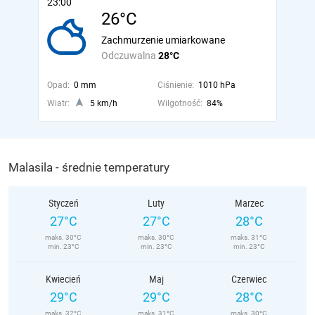
23:00
26°C
Zachmurzenie umiarkowane
Odczuwalna
28°C
Opad:
0 mm
Ciśnienie:
1010 hPa
Wiatr:
5 km/h
Wilgotność:
84%
Malasila - średnie temperatury
Styczeń
Luty
Marzec
27°C
27°C
28°C
maks. 30°C
maks. 30°C
maks. 31°C
min. 23°C
min. 23°C
min. 23°C
Kwiecień
Maj
Czerwiec
29°C
29°C
28°C
maks. 32°C
maks. 31°C
maks. 30°C