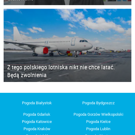
Z tego polskiego lotniska nikt nie chce latać.
Będą zwolnienia
Pogoda Białystok
Pogoda Bydgoszcz
Pogoda Gdańsk
Pogoda Gorzów Wielkopolski
Pogoda Katowice
Pogoda Kielce
Pogoda Kraków
Pogoda Lublin