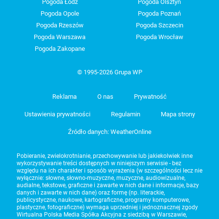
Pogoda Łódź
Pogoda Olsztyn
Pogoda Opole
Pogoda Poznań
Pogoda Rzeszów
Pogoda Szczecin
Pogoda Warszawa
Pogoda Wrocław
Pogoda Zakopane
© 1995-2026 Grupa WP
Reklama
O nas
Prywatność
Ustawienia prywatności
Regulamin
Mapa strony
Źródło danych: WeatherOnline
Pobieranie, zwielokrotnianie, przechowywanie lub jakiekolwiek inne
wykorzystywanie treści dostępnych w niniejszym serwisie - bez
względu na ich charakter i sposób wyrażenia (w szczególności lecz nie
wyłącznie: słowne, słowno-muzyczne, muzyczne, audiowizualne,
audialne, tekstowe, graficzne i zawarte w nich dane i informacje, bazy
danych i zawarte w nich dane) oraz formę (np. literackie,
publicystyczne, naukowe, kartograficzne, programy komputerowe,
plastyczne, fotograficzne) wymaga uprzedniej i jednoznacznej zgody
Wirtualna Polska Media Spółka Akcyjna z siedzibą w Warszawie,