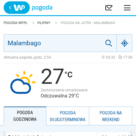
Trwa ładowanie
POLSKA
POGODA WP.PL
FILIPINY
POGODA NA JUTRO - MALAMBAGO
EUROPA
ŚWIAT
Aktualna pogoda, godz.
2:54
05:32
17:58
27
JAKOŚĆ POWIETRZA
Zachmurzenie umiarkowane
Odczuwalna 29°C
POGODA
POGODA
POGODA NA
GODZINOWA
DŁUGOTERMINOWA
WEEKEND