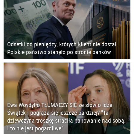
Odsetki od pieniędzy, których klient nie dostał.
Polskie państwo stanęło po stronie banków
Ewa Woydyłło TŁUMACZY SIĘ ze słów o Idze
Świątek i pogrąża się jeszcze bardziej? "Ta
dziewczyna troszkę straciła panowanie nad sobą.
I to nie jest pogardliwe"