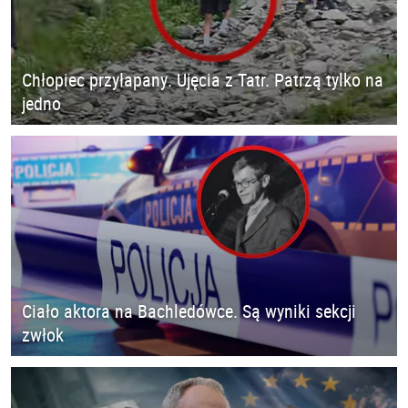
Chłopiec przyłapany. Ujęcia z Tatr. Patrzą tylko na
jedno
Ciało aktora na Bachledówce. Są wyniki sekcji
zwłok