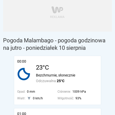
Pogoda Malambago - pogoda godzinowa
na jutro
- poniedziałek 10 sierpnia
00:00
23°C
Bezchmurnie, słonecznie
Odczuwalna
25°C
Opad:
0 mm
Ciśnienie:
1009 hPa
Wiatr:
0 km/h
Wilgotność:
93%
01:00