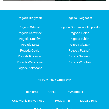
Pogoda Białystok
Pogoda Bydgoszcz
Pogoda Gdańsk
Pogoda Gorzów Wielkopolski
Pogoda Katowice
Pogoda Kielce
Pogoda Kraków
Pogoda Lublin
Pogoda Łódź
Pogoda Olsztyn
Pogoda Opole
Pogoda Poznań
Pogoda Rzeszów
Pogoda Szczecin
Pogoda Warszawa
Pogoda Wrocław
Pogoda Zakopane
© 1995-2026 Grupa WP
Reklama
O nas
Prywatność
Ustawienia prywatności
Regulamin
Mapa strony