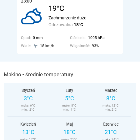
23:00
19°C
Zachmurzenie duże
Odczuwalna
18°C
Opad:
0 mm
Ciśnienie:
1005 hPa
Wiatr:
18 km/h
Wilgotność:
93%
Makino - średnie temperatury
Styczeń
Luty
Marzec
3°C
5°C
8°C
maks. 6°C
maks. 8°C
maks. 12°C
min. -2°C
min. -1°C
min. 2°C
Kwiecień
Maj
Czerwiec
13°C
18°C
21°C
maks. 17°C
maks. 21°C
maks. 24°C