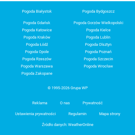
Pogoda Białystok
Pogoda Bydgoszcz
Pogoda Gdańsk
Pogoda Gorzów Wielkopolski
Pogoda Katowice
Pogoda Kielce
Pogoda Kraków
Pogoda Lublin
Pogoda Łódź
Pogoda Olsztyn
Pogoda Opole
Pogoda Poznań
Pogoda Rzeszów
Pogoda Szczecin
Pogoda Warszawa
Pogoda Wrocław
Pogoda Zakopane
© 1995-2026 Grupa WP
Reklama
O nas
Prywatność
Ustawienia prywatności
Regulamin
Mapa strony
Źródło danych: WeatherOnline