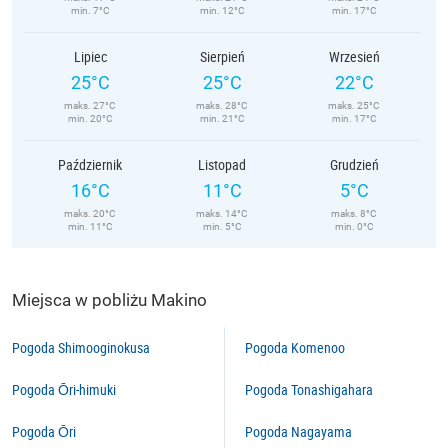
min. 7°C
min. 12°C
min. 17°C
Lipiec
Sierpień
Wrzesień
25°C
25°C
22°C
maks. 27°C
maks. 28°C
maks. 25°C
min. 20°C
min. 21°C
min. 17°C
Październik
Listopad
Grudzień
16°C
11°C
5°C
maks. 20°C
maks. 14°C
maks. 8°C
min. 11°C
min. 5°C
min. 0°C
Miejsca w pobliżu Makino
Pogoda Shimooginokusa
Pogoda Komenoo
Pogoda Ōri-himuki
Pogoda Tonashigahara
Pogoda Ōri
Pogoda Nagayama