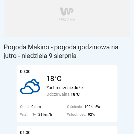
Pogoda Makino - pogoda godzinowa na
jutro
- niedziela 9 sierpnia
00:00
18°C
Zachmurzenie duże
Odczuwalna
18°C
Opad:
0 mm
Ciśnienie:
1004 hPa
Wiatr:
21 km/h
Wilgotność:
92%
01:00