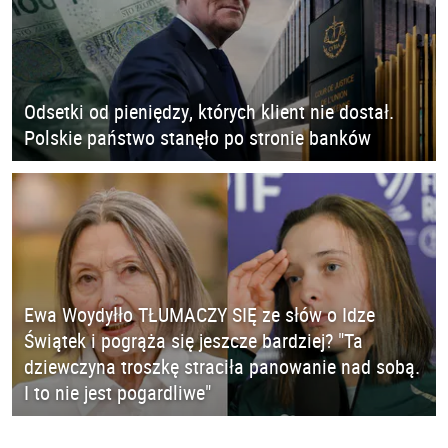
Odsetki od pieniędzy, których klient nie dostał.
Polskie państwo stanęło po stronie banków
Ewa Woydyłło TŁUMACZY SIĘ ze słów o Idze
Świątek i pogrąża się jeszcze bardziej? "Ta
dziewczyna troszkę straciła panowanie nad sobą.
I to nie jest pogardliwe"