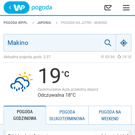
Trwa ładowanie
POLSKA
POGODA WP.PL
JAPONIA
POGODA NA JUTRO - MAKINO
EUROPA
ŚWIAT
Aktualna pogoda, godz.
2:37
05:34
19:10
19
JAKOŚĆ POWIETRZA
Zachmurzenie duże, przelotny deszcz
Odczuwalna 18°C
POGODA
POGODA
POGODA NA
GODZINOWA
DŁUGOTERMINOWA
WEEKEND