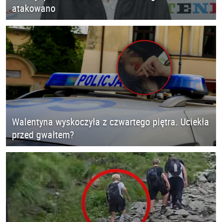
atakowano
Walentyna wyskoczyła z czwartego piętra. Uciekła
przed gwałtem?