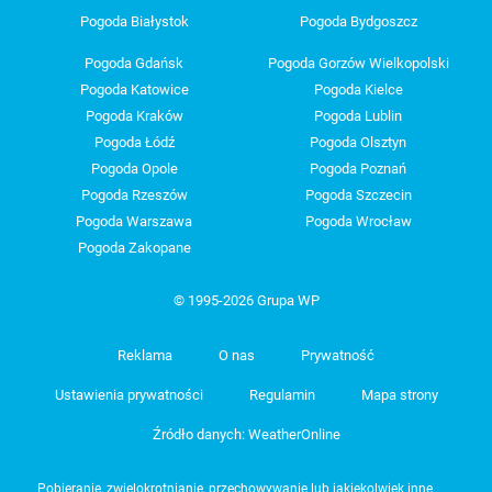
Pogoda Białystok
Pogoda Bydgoszcz
Pogoda Gdańsk
Pogoda Gorzów Wielkopolski
Pogoda Katowice
Pogoda Kielce
Pogoda Kraków
Pogoda Lublin
Pogoda Łódź
Pogoda Olsztyn
Pogoda Opole
Pogoda Poznań
Pogoda Rzeszów
Pogoda Szczecin
Pogoda Warszawa
Pogoda Wrocław
Pogoda Zakopane
© 1995-2026 Grupa WP
Reklama
O nas
Prywatność
Ustawienia prywatności
Regulamin
Mapa strony
Źródło danych: WeatherOnline
Pobieranie, zwielokrotnianie, przechowywanie lub jakiekolwiek inne