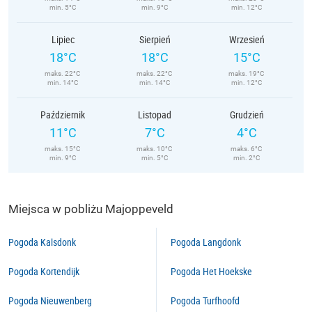
min. 5°C
min. 9°C
min. 12°C
Lipiec
Sierpień
Wrzesień
18°C
18°C
15°C
maks. 22°C
maks. 22°C
maks. 19°C
min. 14°C
min. 14°C
min. 12°C
Październik
Listopad
Grudzień
11°C
7°C
4°C
maks. 15°C
maks. 10°C
maks. 6°C
min. 9°C
min. 5°C
min. 2°C
Miejsca w pobliżu Majoppeveld
Pogoda Kalsdonk
Pogoda Langdonk
Pogoda Kortendijk
Pogoda Het Hoekske
Pogoda Nieuwenberg
Pogoda Turfhoofd