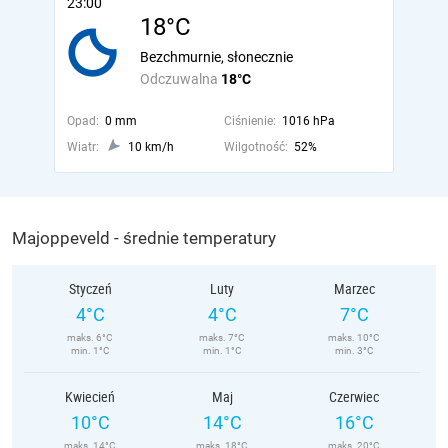
23:00
18°C
Bezchmurnie, słonecznie
Odczuwalna
18°C
Opad:
0 mm
Ciśnienie:
1016 hPa
Wiatr:
10 km/h
Wilgotność:
52%
Majoppeveld - średnie temperatury
Styczeń
Luty
Marzec
4°C
4°C
7°C
maks. 6°C
maks. 7°C
maks. 10°C
min. 1°C
min. 1°C
min. 3°C
Kwiecień
Maj
Czerwiec
10°C
14°C
16°C
maks. 14°C
maks. 18°C
maks. 20°C