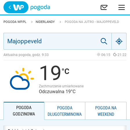
Trwa ładowanie
POLSKA
POGODA WP.PL
NIDERLANDY
POGODA NA JUTRO - MAJOPPEVELD
EUROPA
ŚWIAT
Aktualna pogoda, godz.
9:33
06:15
21:22
19
JAKOŚĆ POWIETRZA
Zachmurzenie umiarkowane
Odczuwalna 19°C
POGODA
POGODA
POGODA NA
GODZINOWA
DŁUGOTERMINOWA
WEEKEND