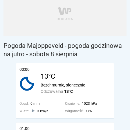
Pogoda Majoppeveld - pogoda godzinowa
na jutro
- sobota 8 sierpnia
00:00
13°C
Bezchmurnie, słonecznie
Odczuwalna
13°C
Opad:
0 mm
Ciśnienie:
1023 hPa
Wiatr:
3 km/h
Wilgotność:
77%
01:00