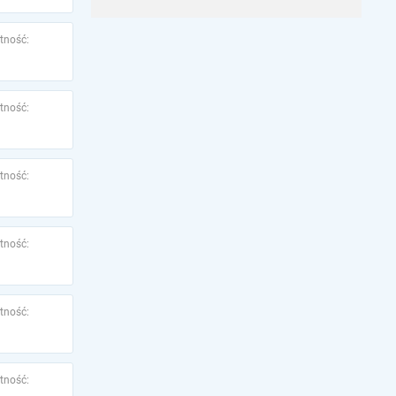
tność:
tność:
tność:
tność:
tność:
tność: