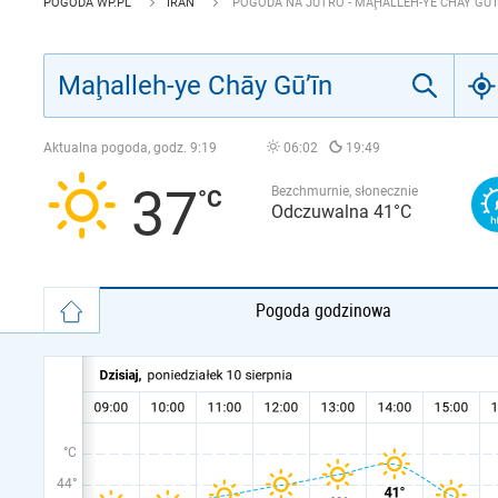
POGODA WP.PL
IRAN
POGODA NA JUTRO - MAḨALLEH-YE CHĀY GŪ’
Aktualna pogoda, godz.
9:19
06:02
19:49
37
Bezchmurnie, słonecznie
Odczuwalna 41°C
Pogoda godzinowa
°C
44°