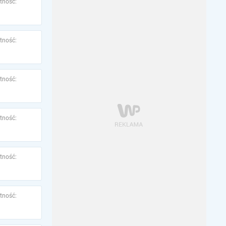
tność:
tność:
tność:
tność:
tność:
tność: