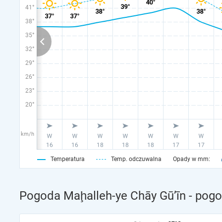
41°
38°
35°
32°
29°
26°
23°
20°
km/h
Temperatura
Temp. odczuwalna
Opady w mm:
Pogoda Maḩalleh-ye Chāy Gū’īn - pogo