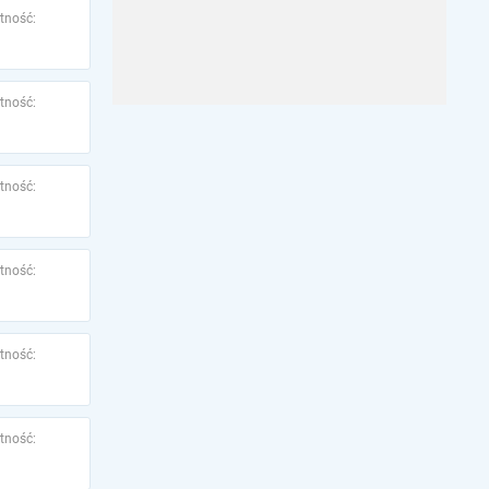
tność:
tność:
tność:
tność:
tność:
tność: