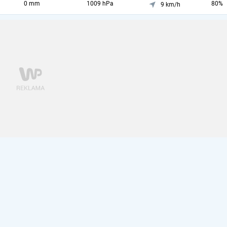
0 mm
1009 hPa
80%
9 km/h