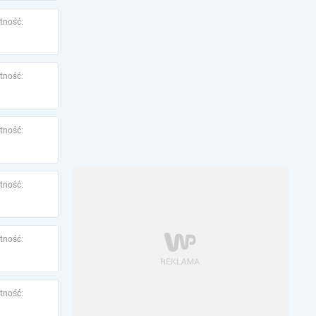
tność:
tność:
tność:
tność:
tność:
tność: