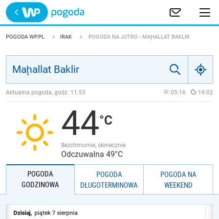
Trwa ładowanie
POLSKA
POGODA WP.PL
IRAK
POGODA NA JUTRO - MAḨALLAT BAKLIR
EUROPA
ŚWIAT
Aktualna pogoda, godz.
11:53
05:16
19:02
44
JAKOŚĆ POWIETRZA
Bezchmurnie, słonecznie
Odczuwalna 49°C
POGODA
POGODA
POGODA NA
GODZINOWA
DŁUGOTERMINOWA
WEEKEND