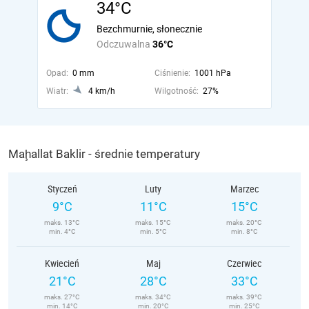
34°C
Bezchmurnie, słonecznie
Odczuwalna
36°C
Opad:
0 mm
Ciśnienie:
1001 hPa
Wiatr:
4 km/h
Wilgotność:
27%
Maḩallat Baklir - średnie temperatury
Styczeń
Luty
Marzec
9°C
11°C
15°C
maks. 13°C
maks. 15°C
maks. 20°C
min. 4°C
min. 5°C
min. 8°C
Kwiecień
Maj
Czerwiec
21°C
28°C
33°C
maks. 27°C
maks. 34°C
maks. 39°C
min. 14°C
min. 20°C
min. 25°C