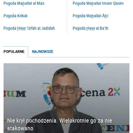
Pogoda Maḩallat al Mās
Pogoda Maḩallat Imām Qāsim
Pogoda Kirkuk
Pogoda Maḩallat Āḩī
Pogoda Ḩayy ‘Urfah al Jadīdah
Pogoda Ḩayy al Ba‘th
POPULARNE
NAJNOWSZE
Nie krył pochodzenia. Wielokrotnie go za nie
atakowano