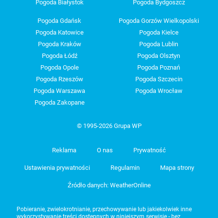
Pogoda Białystok
Pogoda Bydgoszcz
Pogoda Gdańsk
Pogoda Gorzów Wielkopolski
Pogoda Katowice
Pogoda Kielce
Pogoda Kraków
Pogoda Lublin
Pogoda Łódź
Pogoda Olsztyn
Pogoda Opole
Pogoda Poznań
Pogoda Rzeszów
Pogoda Szczecin
Pogoda Warszawa
Pogoda Wrocław
Pogoda Zakopane
© 1995-2026 Grupa WP
Reklama
O nas
Prywatność
Ustawienia prywatności
Regulamin
Mapa strony
Źródło danych: WeatherOnline
Pobieranie, zwielokrotnianie, przechowywanie lub jakiekolwiek inne
wykorzystywanie treści dostępnych w niniejszym serwisie - bez