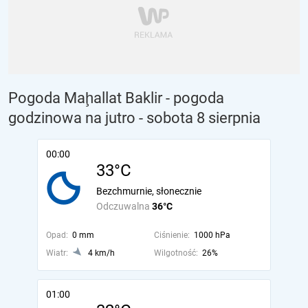
Pogoda Maḩallat Baklir - pogoda
godzinowa na jutro
- sobota 8 sierpnia
00:00
33°C
Bezchmurnie, słonecznie
Odczuwalna
36°C
Opad:
0 mm
Ciśnienie:
1000 hPa
Wiatr:
4 km/h
Wilgotność:
26%
01:00