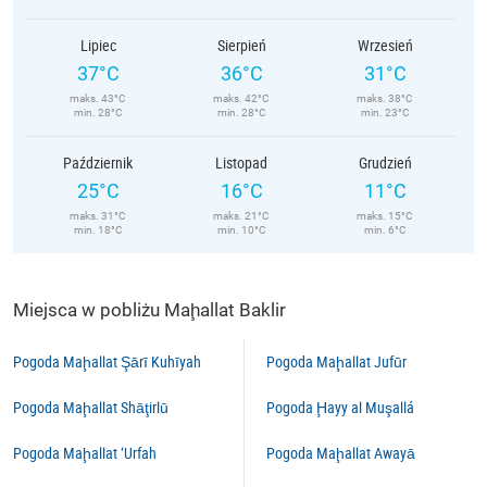
Lipiec
Sierpień
Wrzesień
37°C
36°C
31°C
maks. 43°C
maks. 42°C
maks. 38°C
min. 28°C
min. 28°C
min. 23°C
Październik
Listopad
Grudzień
25°C
16°C
11°C
maks. 31°C
maks. 21°C
maks. 15°C
min. 18°C
min. 10°C
min. 6°C
Miejsca w pobliżu Maḩallat Baklir
Pogoda Maḩallat Şārī Kuhīyah
Pogoda Maḩallat Jufūr
Pogoda Maḩallat Shāţirlū
Pogoda Ḩayy al Muşallá
Pogoda Maḩallat ‘Urfah
Pogoda Maḩallat Awayā